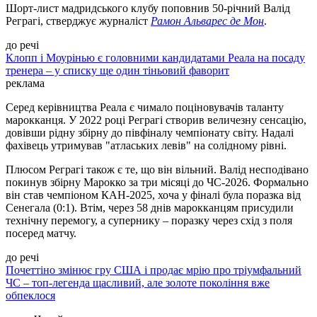
Шорт-лист мадридського клубу поповнив 50-річний Валід
Реграгі, стверджує журналіст
Рамон Альварес де Мон
.
до речі
Клопп і Моурінью є головними кандидатами Реала на посаду
тренера – у списку ще один тіньовий фаворит
реклама
Серед керівництва Реала є чимало поціновувачів таланту
марокканця. У 2022 році Реграгі створив величезну сенсацію,
довівши рідну збірну до півфіналу чемпіонату світу. Надалі
фахівець утримував "атлаських левів" на солідному рівні.
Плюсом Реграгі також є те, що він вільний. Валід несподівано
покинув збірну Марокко за три місяці до ЧС-2026. Формально
він став чемпіоном КАН-2025, хоча у фіналі була поразка від
Сенегала (0:1). Втім, через 58 днів марокканцям присудили
технічну перемогу, а супернику – поразку через схід з поля
посеред матчу.
до речі
Почеттіно змінює гру США і продає мрію про тріумфальний
ЧС – топ-легенда щасливий, але золоте покоління вже
обпеклося