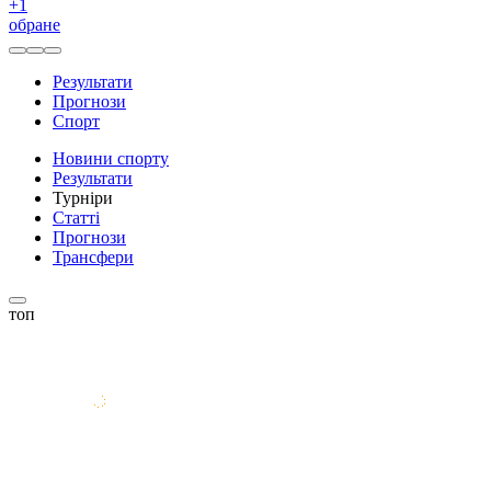
+
1
обране
Результати
Прогнози
Спорт
Новини спорту
Результати
Турніри
Статті
Прогнози
Трансфери
топ