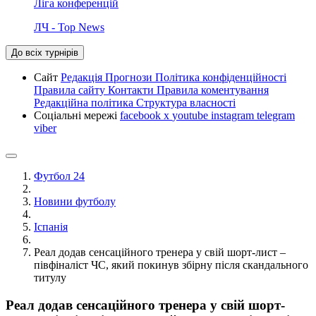
Ліга конференцій
ЛЧ - Top News
До всіх турнірів
Сайт
Редакція
Прогнози
Політика конфіденційності
Правила сайту
Контакти
Правила коментування
Редакційна політика
Структура власності
Соціальні мережі
facebook
x
youtube
instagram
telegram
viber
Футбол 24
Новини футболу
Іспанія
Реал додав сенсаційного тренера у свій шорт-лист –
півфіналіст ЧС, який покинув збірну після скандального
титулу
Реал додав сенсаційного тренера у свій шорт-