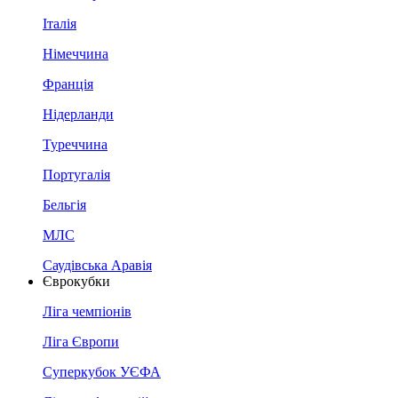
Італія
Німеччина
Франція
Нідерланди
Туреччина
Португалія
Бельгія
МЛС
Саудівська Аравія
Єврокубки
Ліга чемпіонів
Ліга Європи
Суперкубок УЄФА