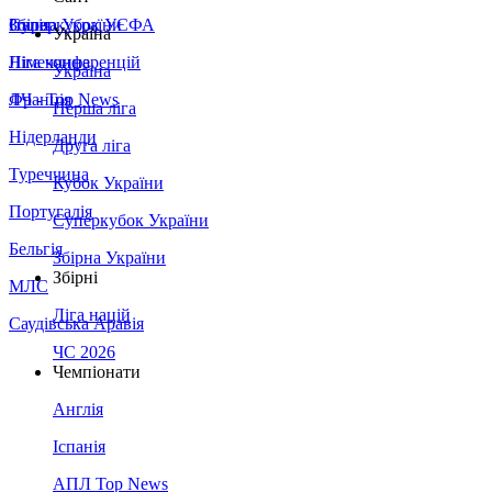
Збірна України
Італія
Суперкубок УЄФА
Україна
Німеччина
Ліга конференцій
Україна
Франція
ЛЧ - Top News
Перша ліга
Нідерланди
Друга ліга
Туреччина
Кубок України
Португалія
Суперкубок України
Бельгія
Збірна України
Збірні
МЛС
Ліга націй
Саудівська Аравія
ЧС 2026
Чемпіонати
Англія
Іспанія
АПЛ Top News