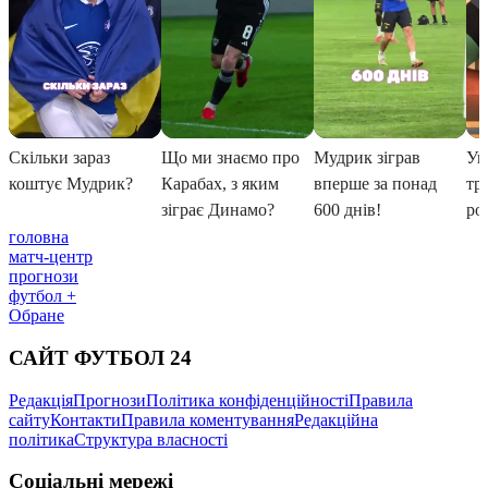
головна
матч-центр
прогнози
футбол +
Обране
САЙТ ФУТБОЛ 24
Редакція
Прогнози
Політика конфіденційності
Правила
сайту
Контакти
Правила коментування
Редакційна
політика
Структура власності
Соціальні мережі