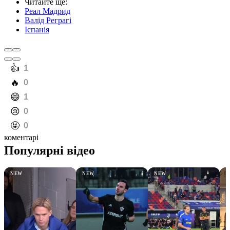
Читайте ще
:
Реал Мадрид
Валід Реграгі
Іспанія
️👍
1
️🔥
0
️😄
1
️😢
0
️🤬
0
коментарі