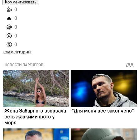
Комментировать
️👍
0
️🔥
0
️😄
0
️😢
0
️🤬
0
комментарии