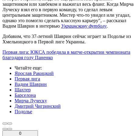
защитником или хавбеком и выжигал весь фланг. Когда Мирча
Луческу взял его в первую команду, то сделал левым
центральным защитником. Мистер что-то увидел или угадал,
однако это помогло сделать классную карьеру", – рассказал
Вадим Шаврин в интервью
Украинскому футболу
.
Добавим, что 37-летний Шаврин сейчас играет за Подолье из
Хмельницкого в Первой лиге Украины.
Первая лига: ЮКСА победила в матче-открытии чемпионата
благодаря голу Паненко
Читайте еще
:
Ярослав Ракицкий
Первая лига
Вадим Шаврин
Шахтер
Барселона
Мирча Луческу
Дмитрий Чигринский
Подолье
0