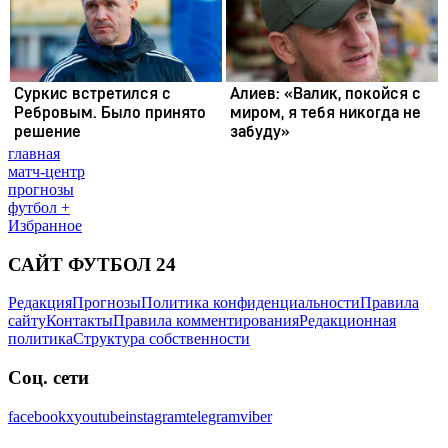
главная
матч-центр
прогнозы
футбол +
Избранное
САЙТ ФУТБОЛ 24
Редакция
Прогнозы
Политика конфиденциальности
Правила
сайту
Контакты
Правила комментирования
Редакционная
политика
Структура собственности
Соц. сети
facebook
x
youtube
instagram
telegram
viber