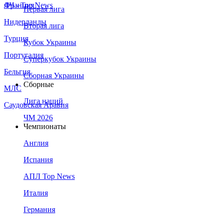
Франция
ЛЧ - Top News
Первая лига
Нидерланды
Вторая лига
Турция
Кубок Украины
Португалия
Суперкубок Украины
Бельгия
Сборная Украины
Сборные
МЛС
Лига наций
Саудовская Аравия
ЧМ 2026
Чемпионаты
Англия
Испания
АПЛ Top News
Италия
Германия