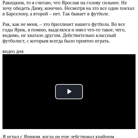
Ракицким, то я считаю, что Ярослав на голову сильнее. Не
хочу обидеть Диму, конечно. Несмотря на это все один поехал
в Барселону, а второй – нет. Так бывает в футболе.
Рак, как не меня, – это бриллиант нашего футбола. Во все
годы Ярик, я помню, выделялся и имел что-то такое, чего,
видимо, не хватало другим. Действительно классный
футболист, с которым всегда было приятно играть.
видео дня
Play
Video
Я играл с Яриком, когда он еще действовал крайним