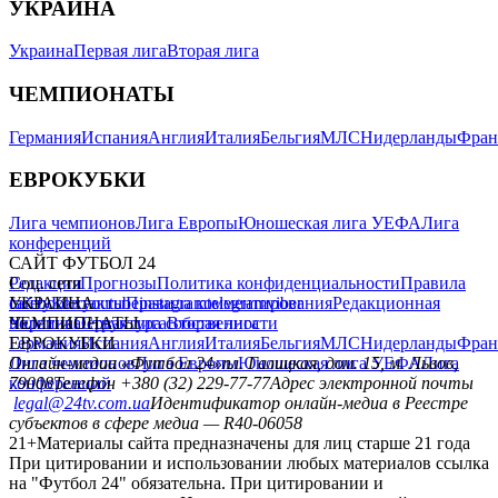
УКРАИНА
Украина
Первая лига
Вторая лига
ЧЕМПИОНАТЫ
Германия
Испания
Англия
Италия
Бельгия
МЛС
Нидерланды
Фран
ЕВРОКУБКИ
Лига чемпионов
Лига Европы
Юношеская лига УЕФА
Лига
конференций
САЙТ ФУТБОЛ 24
Редакция
Соц. сети
Прогнозы
Политика конфиденциальности
Правила
сайту
facebook
УКРАИНА
Контакты
x
youtube
Правила комментирования
instagram
telegram
viber
Редакционная
политика
Украина
ЧЕМПИОНАТЫ
Первая лига
Структура собственности
Вторая лига
Германия
ЕВРОКУБКИ
Испания
Англия
Италия
Бельгия
МЛС
Нидерланды
Фран
Лига чемпионов
Онлайн-медиа «Футбол 24»
Лига Европы
пл. Галицкая, дом. 15, м. Львов,
Юношеская лига УЕФА
Лига
конференций
79008
Телефон +380 (32) 229-77-77
Адрес электронной почты
legal@24tv.com.ua
Идентификатор онлайн-медиа в Реестре
субъектов в сфере медиа — R40-06058
21+
Материалы сайта предназначены для лиц старше 21 года
При цитировании и использовании любых материалов ссылка
на "Футбол 24" обязательна. При цитировании и