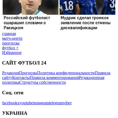
главная
матч-центр
прогнозы
футбол +
Избранное
САЙТ ФУТБОЛ 24
Редакция
Прогнозы
Политика конфиденциальности
Правила
сайту
Контакты
Правила комментирования
Редакционная
политика
Структура собственности
Соц. сети
facebook
x
youtube
instagram
telegram
viber
УКРАИНА