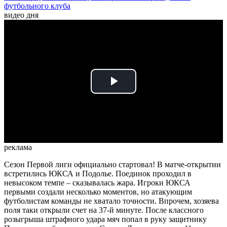
футбольного клуба
видео дня
Play
Video
реклама
Сезон Первой лиги официально стартовал! В матче-открытии
встретились ЮКСА и Подолье. Поединок проходил в
невысоком темпе – сказывалась жара. Игроки ЮКСА
первыми создали несколько моментов, но атакующим
футболистам команды не хватало точности. Впрочем, хозяева
поля таки открыли счет на 37-й минуте. После классного
розыгрыша штрафного удара мяч попал в руку защитнику