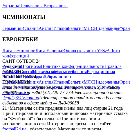
Украина
Первая лига
Вторая лига
ЧЕМПИОНАТЫ
Германия
Испания
Англия
Италия
Бельгия
МЛС
Нидерланды
Фран
ЕВРОКУБКИ
Лига чемпионов
Лига Европы
Юношеская лига УЕФА
Лига
конференций
САЙТ ФУТБОЛ 24
Редакция
Соц. сети
Прогнозы
Политика конфиденциальности
Правила
сайту
facebook
УКРАИНА
Контакты
x
youtube
Правила комментирования
instagram
telegram
viber
Редакционная
политика
Украина
ЧЕМПИОНАТЫ
Первая лига
Структура собственности
Вторая лига
Германия
ЕВРОКУБКИ
Испания
Англия
Италия
Бельгия
МЛС
Нидерланды
Фран
Лига чемпионов
Онлайн-медиа «Футбол 24»
Лига Европы
пл. Галицкая, дом. 15, м. Львов,
Юношеская лига УЕФА
Лига
конференций
79008
Телефон +380 (32) 229-77-77
Адрес электронной почты
legal@24tv.com.ua
Идентификатор онлайн-медиа в Реестре
субъектов в сфере медиа — R40-06058
21+
Материалы сайта предназначены для лиц старше 21 года
При цитировании и использовании любых материалов ссылка
на "Футбол 24" обязательна. При цитировании и
использовании в сети Интернет гиперссылка на сайтт
football24.ua
обязательное. Материалы со знаком