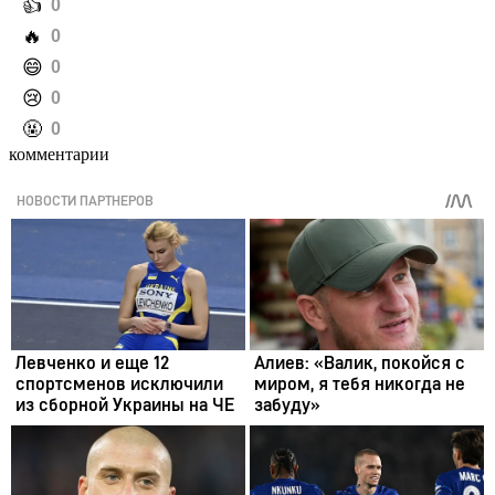
️👍
0
️🔥
0
️😄
0
️😢
0
️🤬
0
комментарии