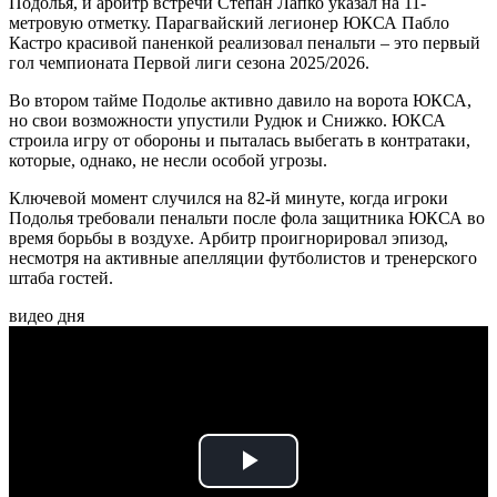
Подолья, и арбитр встречи Степан Лапко указал на 11-
метровую отметку. Парагвайский легионер ЮКСА Пабло
Кастро красивой паненкой реализовал пенальти – это первый
гол чемпионата Первой лиги сезона 2025/2026.
Во втором тайме Подолье активно давило на ворота ЮКСА,
но свои возможности упустили Рудюк и Снижко. ЮКСА
строила игру от обороны и пыталась выбегать в контратаки,
которые, однако, не несли особой угрозы.
Ключевой момент случился на 82-й минуте, когда игроки
Подолья требовали пенальти после фола защитника ЮКСА во
время борьбы в воздухе. Арбитр проигнорировал эпизод,
несмотря на активные апелляции футболистов и тренерского
штаба гостей.
видео дня
Play