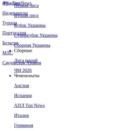
Франция
ЛЧ - Top News
Первая лига
Нидерланды
Вторая лига
Турция
Кубок Украины
Португалия
Суперкубок Украины
Бельгия
Сборная Украины
Сборные
МЛС
Лига наций
Саудовская Аравия
ЧМ 2026
Чемпионаты
Англия
Испания
АПЛ Top News
Италия
Германия