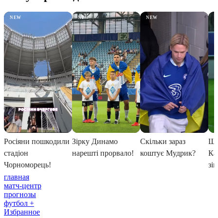
главная
матч-центр
прогнозы
футбол +
Избранное