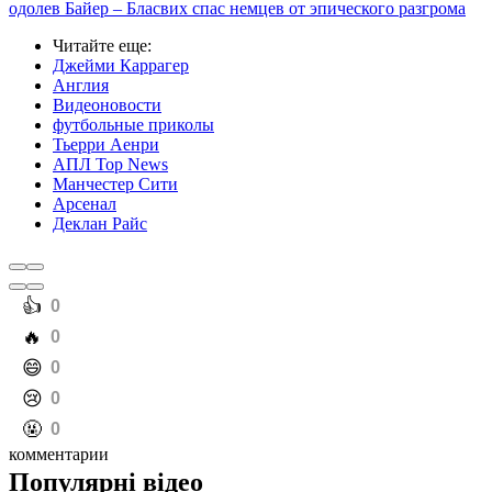
одолев Байер – Бласвих спас немцев от эпического разгрома
Читайте еще
:
Джейми Каррагер
Англия
Видеоновости
футбольные приколы
Тьерри Аенри
АПЛ Top News
Манчестер Сити
Арсенал
Деклан Райс
️👍
0
️🔥
0
️😄
0
️😢
0
️🤬
0
комментарии