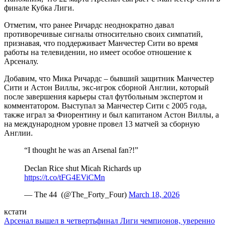
финале Кубка Лиги.
Отметим, что ранее Ричардс неоднократно давал
противоречивые сигналы относительно своих симпатий,
признавая, что поддерживает Манчестер Сити во время
работы на телевидении, но имеет особое отношение к
Арсеналу.
Добавим, что Мика Ричардс – бывший защитник Манчестер
Сити и Астон Виллы, экс-игрок сборной Англии, который
после завершения карьеры стал футбольным экспертом и
комментатором. Выступал за Манчестер Сити с 2005 года,
также играл за Фиорентину и был капитаном Астон Виллы, а
на международном уровне провел 13 матчей за сборную
Англии.
“I thought he was an Arsenal fan?!”
Declan Rice shut Micah Richards up
https://t.co/tFG4EViCMn
— The 44 ️ (@The_Forty_Four)
March 18, 2026
кстати
Арсенал вышел в четвертьфинал Лиги чемпионов, уверенно