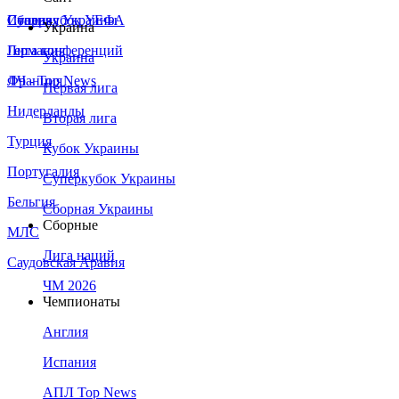
Сборная Украины
Италия
Суперкубок УЕФА
Украина
Германия
Лига конференций
Украина
Франция
ЛЧ - Top News
Первая лига
Нидерланды
Вторая лига
Турция
Кубок Украины
Португалия
Суперкубок Украины
Бельгия
Сборная Украины
Сборные
МЛС
Лига наций
Саудовская Аравия
ЧМ 2026
Чемпионаты
Англия
Испания
АПЛ Top News