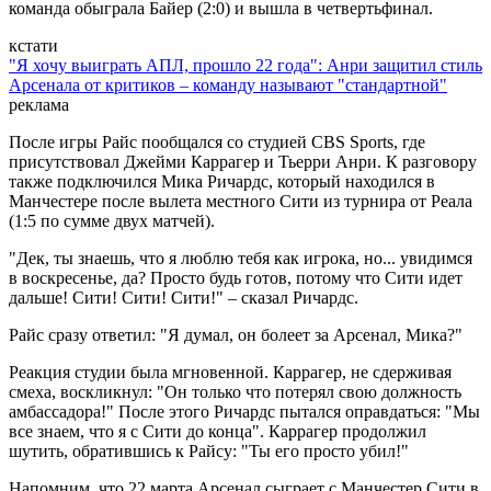
команда обыграла Байер (2:0) и вышла в четвертьфинал.
кстати
"Я хочу выиграть АПЛ, прошло 22 года": Анри защитил стиль
Арсенала от критиков – команду называют "стандартной"
реклама
После игры Райс пообщался со студией CBS Sports, где
присутствовал Джейми Каррагер и Тьерри Анри. К разговору
также подключился Мика Ричардс, который находился в
Манчестере после вылета местного Сити из турнира от Реала
(1:5 по сумме двух матчей).
"Дек, ты знаешь, что я люблю тебя как игрока, но... увидимся
в воскресенье, да? Просто будь готов, потому что Сити идет
дальше! Сити! Сити! Сити!" – сказал Ричардс.
Райс сразу ответил: "Я думал, он болеет за Арсенал, Мика?"
Реакция студии была мгновенной. Каррагер, не сдерживая
смеха, воскликнул: "Он только что потерял свою должность
амбассадора!" После этого Ричардс пытался оправдаться: "Мы
все знаем, что я с Сити до конца". Каррагер продолжил
шутить, обратившись к Райсу: "Ты его просто убил!"
Напомним, что 22 марта Арсенал сыграет с Манчестер Сити в