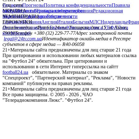
Редакция
Соц. сети
Прогнозы
Политика конфиденциальности
Правила
сайту
facebook
УКРАИНА
Контакты
x
youtube
Правила комментирования
instagram
telegram
viber
Редакционная
политика
Украина
ЧЕМПИОНАТЫ
Первая лига
Структура собственности
Вторая лига
Германия
ЕВРОКУБКИ
Испания
Англия
Италия
Бельгия
МЛС
Нидерланды
Фран
Лига чемпионов
Онлайн-медиа «Футбол 24»
Лига Европы
пл. Галицкая, дом. 15, м. Львов,
Юношеская лига УЕФА
Лига
конференций
79008
Телефон +380 (32) 229-77-77
Адрес электронной почты
legal@24tv.com.ua
Идентификатор онлайн-медиа в Реестре
субъектов в сфере медиа — R40-06058
21+
Материалы сайта предназначены для лиц старше 21 года
При цитировании и использовании любых материалов ссылка
на "Футбол 24" обязательна. При цитировании и
использовании в сети Интернет гиперссылка на сайтт
football24.ua
обязательное. Материалы со знаком
"Спецпроект", "Партнерский материал", "Реклама", "Новости
компаний" публикуем на правах рекламы.
21+
Материалы сайта предназначены для лиц старше 21 года
Все права защищены. © 2005 -
2026
, ЧАО
"Телерадиокомпания Люкс". "Футбол 24".