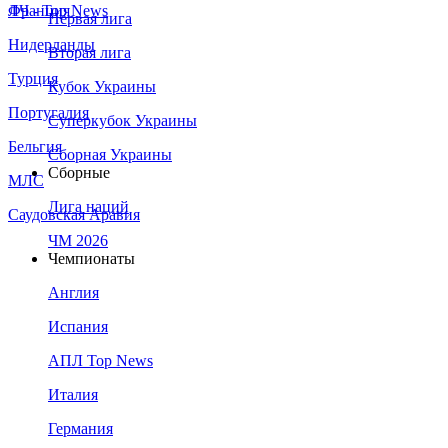
Франция
ЛЧ - Top News
Первая лига
Нидерланды
Вторая лига
Турция
Кубок Украины
Португалия
Суперкубок Украины
Бельгия
Сборная Украины
Сборные
МЛС
Лига наций
Саудовская Аравия
ЧМ 2026
Чемпионаты
Англия
Испания
АПЛ Top News
Италия
Германия