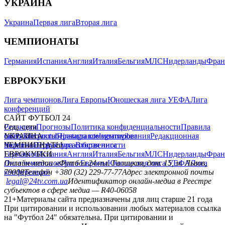
УКРАИНА
Украина
Первая лига
Вторая лига
ЧЕМПИОНАТЫ
Германия
Испания
Англия
Италия
Бельгия
МЛС
Нидерланды
Фран
ЕВРОКУБКИ
Лига чемпионов
Лига Европы
Юношеская лига УЕФА
Лига
конференций
САЙТ ФУТБОЛ 24
Редакция
Соц. сети
Прогнозы
Политика конфиденциальности
Правила
сайту
facebook
УКРАИНА
Контакты
x
youtube
Правила комментирования
instagram
telegram
viber
Редакционная
политика
Украина
ЧЕМПИОНАТЫ
Первая лига
Структура собственности
Вторая лига
Германия
ЕВРОКУБКИ
Испания
Англия
Италия
Бельгия
МЛС
Нидерланды
Фран
Лига чемпионов
Онлайн-медиа «Футбол 24»
Лига Европы
пл. Галицкая, дом. 15, м. Львов,
Юношеская лига УЕФА
Лига
конференций
79008
Телефон +380 (32) 229-77-77
Адрес электронной почты
legal@24tv.com.ua
Идентификатор онлайн-медиа в Реестре
субъектов в сфере медиа — R40-06058
21+
Материалы сайта предназначены для лиц старше 21 года
При цитировании и использовании любых материалов ссылка
на "Футбол 24" обязательна. При цитировании и