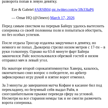
разворота попав в левую девятку.
Eze & Gabriel
#ARSB04
pic.twitter.com/w3Jh33laP6
— Omar HQ (@i3merz)
March 17, 2026
Перед самым свистком на перерыв Байеру удалось вытеснить
соперника со своей половины поля и попытаться обострить,
но без особых успехов.
После отдыха Троссар издалека закручивал в девятку, но
немного не попал. Дьокереш стрелял низом метров с 17-ти – в
руки голкиперу. Однако на 63-й минуте фарт Байера
закончился: Райс воспользовался обрезкой гостей и низом
отправил мяч в левый угол.
На экваторе второй сорокапятиминутки Хаверц, казалось,
окончательно снял вопрос о победителе, но арбитр
зафиксировал игру рукой и взятие ворот отменил.
За 3 минуты до завершения матча Кофане в касание бил под
перекладину, но безумный сейв выдал Райя, в
сногсшибательном прыжке переведя сферу на угловой.
Несмотря на все старания немцы так и не смогли размочить
ворота соперника.