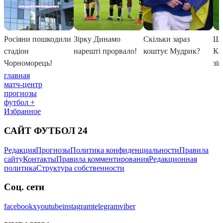
главная
матч-центр
прогнозы
футбол +
Избранное
САЙТ ФУТБОЛ 24
Редакция
Прогнозы
Политика конфиденциальности
Правила
сайту
Контакты
Правила комментирования
Редакционная
политика
Структура собственности
Соц. сети
facebook
x
youtube
instagram
telegram
viber