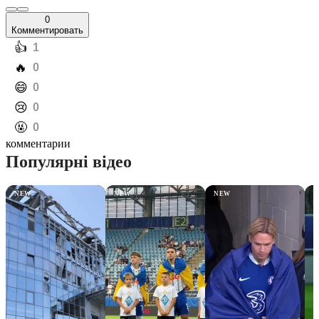
0
Комментировать
️👍
1
️🔥
0
️😄
0
️😢
0
️🤬
0
комментарии