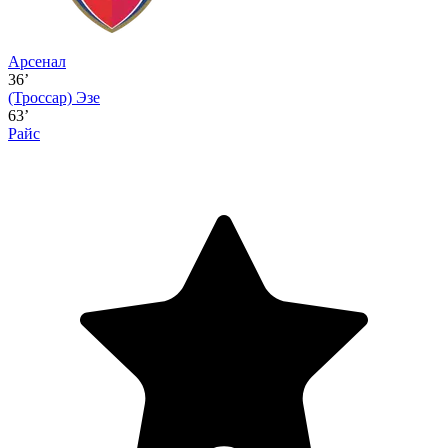
Арсенал
36’
(Троссар)
Эзе
63’
Райс