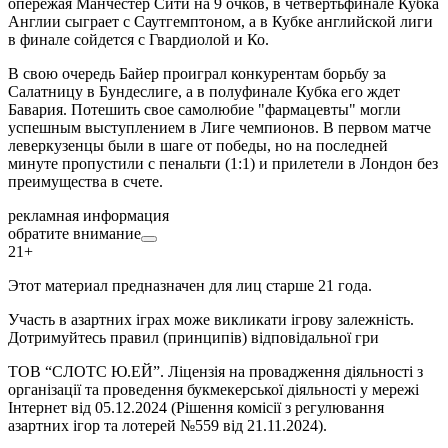
опережая Манчестер Сити на 9 очков, в четвертьфинале Кубка
Англии сыграет с Саутгемптоном, а в Кубке английской лиги
в финале сойдется с Гвардиолой и Ко.
В свою очередь Байер проиграл конкурентам борьбу за
Салатницу в Бундеслиге, а в полуфинале Кубка его ждет
Бавария. Потешить свое самолюбие "фармацевты" могли
успешным выступлением в Лиге чемпионов. В первом матче
леверкузенцы были в шаге от победы, но на последней
минуте пропустили с пенальти (1:1) и прилетели в Лондон без
преимущества в счете.
рекламная информация
обратите внимание
21+
Этот материал предназначен для лиц старше 21 года.
Участь в азартних іграх може викликати ігрову залежність.
Дотримуйтесь правил (принципів) відповідальної гри
ТОВ “СЛОТС Ю.ЕЙ”. Ліцензія на провадження діяльності з
організації та проведення букмекерської діяльності у мережі
Інтернет від 05.12.2024 (Рішення комісії з регулювання
азартних ігор та лотерей №559 від 21.11.2024).