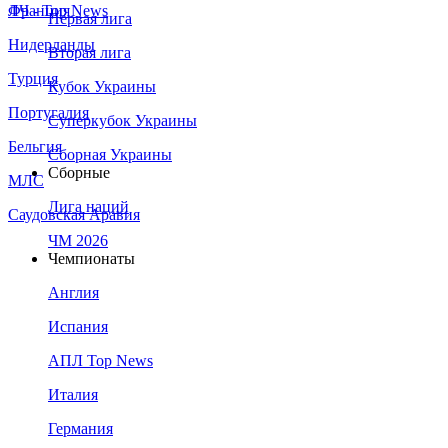
Франция
ЛЧ - Top News
Первая лига
Нидерланды
Вторая лига
Турция
Кубок Украины
Португалия
Суперкубок Украины
Бельгия
Сборная Украины
Сборные
МЛС
Лига наций
Саудовская Аравия
ЧМ 2026
Чемпионаты
Англия
Испания
АПЛ Top News
Италия
Германия