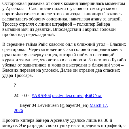
Осторожная разведка от обеих команд завершилась моментом
у Арсенала – Сака после подачи с углового замкнул мимо
ворот. Фактически после этого эпизода "канониры" взялись
расшатывать оборону соперника, накатывая атаку за атакой.
Троссар стрелял с линии штрафной – голкипер Байера
вытащил мяч из девятки. Впоследствии Габриэл головой
пробил над перекладиной.
В середине тайма Райс классно бил в ближний угол – Бласвих
среагировал. Через мгновение Сака головой направил мяч в
руки киперу леверкузенцев, который поймал настоящий
кураж и тянул все, что летело в его ворота. За немного Букайо
убежал от защитников и мощно выстрелил в ближний угол –
Бласвих перевел на угловой. Далее он отразил два опасных
удара Троссара.
?
24' | 0-0 |
#ARSB04
pic.twitter.com/vtpEiiONxr
— Bayer 04 Leverkusen (@bayer04_en)
March 17,
2026
Пробить кипера Байера Арсеналу удалось лишь на 36-й
минуте: Эзе разрядил свою пушку из-за пределов штрафной, с