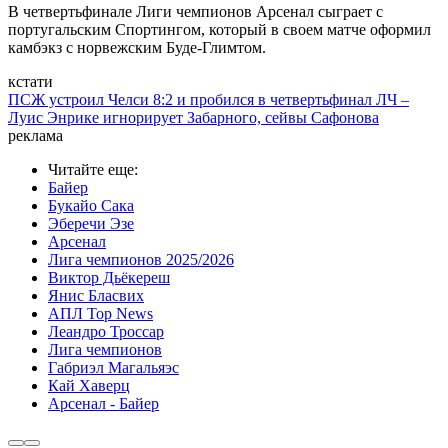
В четвертьфинале Лиги чемпионов Арсенал сыграет с
португальским Спортингом, который в своем матче оформил
камбэкз с норвежским Буде-Глимтом.
кстати
ПСЖ устроил Челси 8:2 и пробился в четвертьфинал ЛЧ –
Луис Энрике игнорирует Забарного, сейвы Сафонова
реклама
Читайте еще
:
Байер
Букайо Сака
Эберечи Эзе
Арсенал
Лига чемпионов 2025/2026
Виктор Дьёкереш
Янис Бласвих
АПЛ Top News
Леандро Троссар
Лига чемпионов
Габриэл Магальяэс
Кай Хаверц
Арсенал - Байер