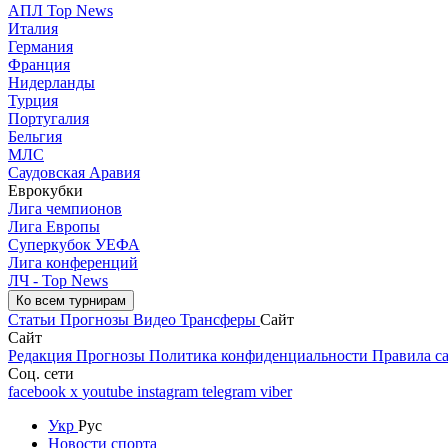
АПЛ Top News
Италия
Германия
Франция
Нидерланды
Турция
Португалия
Бельгия
МЛС
Саудовская Аравия
Еврокубки
Лига чемпионов
Лига Европы
Суперкубок УЕФА
Лига конференций
ЛЧ - Top News
Ко всем турнирам
Статьи
Прогнозы
Видео
Трансферы
Сайт
Сайт
Редакция
Прогнозы
Политика конфиденциальности
Правила с
Соц. сети
facebook
x
youtube
instagram
telegram
viber
Укр
Рус
Новости спорта