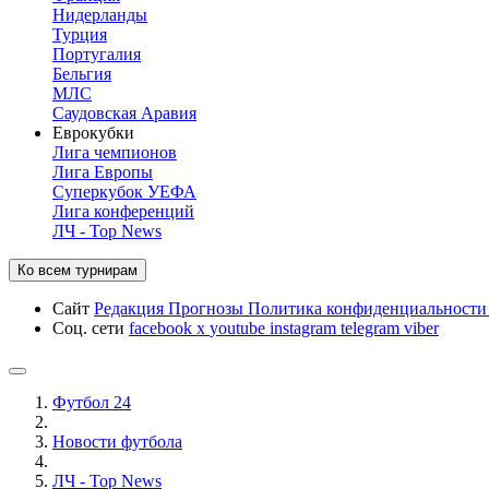
Нидерланды
Турция
Португалия
Бельгия
МЛС
Саудовская Аравия
Еврокубки
Лига чемпионов
Лига Европы
Суперкубок УЕФА
Лига конференций
ЛЧ - Top News
Ко всем турнирам
Сайт
Редакция
Прогнозы
Политика конфиденциальност
Соц. сети
facebook
x
youtube
instagram
telegram
viber
Футбол 24
Новости футбола
ЛЧ - Top News