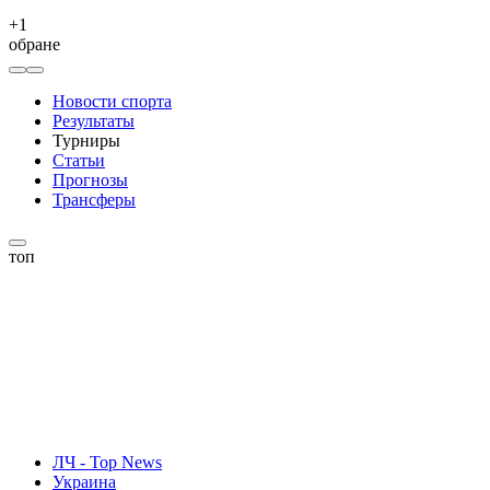
+
1
обране
Новости спорта
Результаты
Турниры
Статьи
Прогнозы
Трансферы
топ
ЛЧ - Top News
Украина