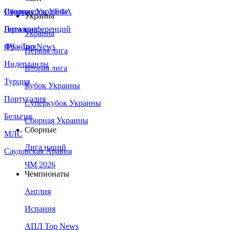
Сборная Украины
Италия
Суперкубок УЕФА
Украина
Германия
Лига конференций
Украина
Франция
ЛЧ - Top News
Первая лига
Нидерланды
Вторая лига
Турция
Кубок Украины
Португалия
Суперкубок Украины
Бельгия
Сборная Украины
Сборные
МЛС
Лига наций
Саудовская Аравия
ЧМ 2026
Чемпионаты
Англия
Испания
АПЛ Top News