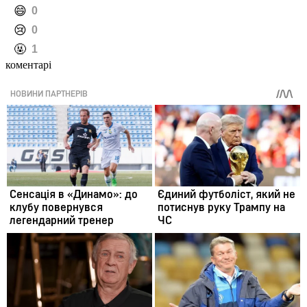
️😄
0
️😢
0
️🤬
1
коментарі