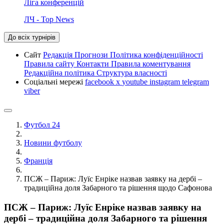
Ліга конференцій
ЛЧ - Top News
До всіх турнірів
Сайт
Редакція
Прогнози
Політика конфіденційності
Правила сайту
Контакти
Правила коментування
Редакційна політика
Структура власності
Соціальні мережі
facebook
x
youtube
instagram
telegram
viber
Футбол 24
Новини футболу
Франція
ПСЖ – Париж: Луїс Енріке назвав заявку на дербі –
традиційна доля Забарного та рішення щодо Сафонова
ПСЖ – Париж: Луїс Енріке назвав заявку на
дербі – традиційна доля Забарного та рішення