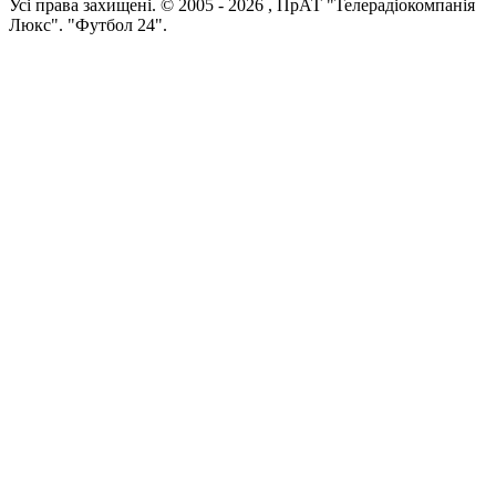
Усi права захищенi. © 2005 -
2026
, ПрАТ "Телерадіокомпанія
Люкс". "Футбол 24".