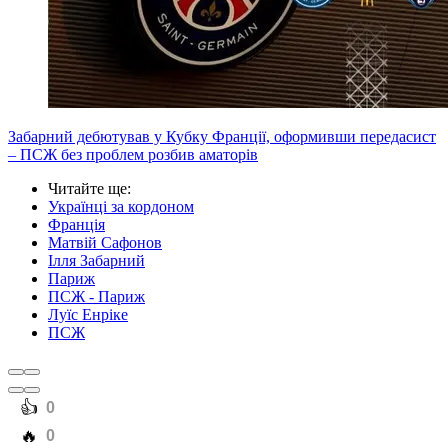
Забарний дебютував у Кубку Франції, оформивши передасист
– ПСЖ без проблем розбив аматорів
Читайте ще
:
Українці за кордоном
Франція
Матвій Сафонов
Ілля Забарний
Париж
ПСЖ - Париж
Луїс Енріке
ПСЖ
️👍
0
️🔥
0