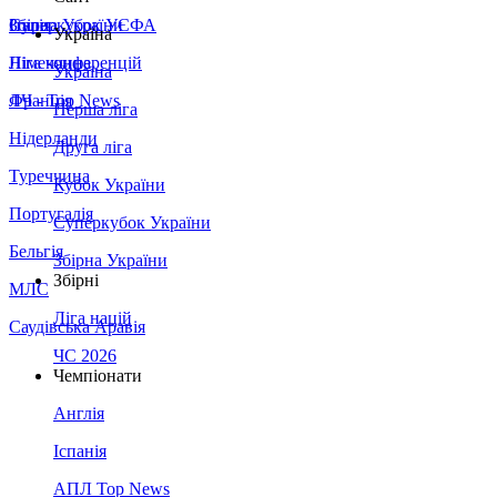
Збірна України
Італія
Суперкубок УЄФА
Україна
Німеччина
Ліга конференцій
Україна
Франція
ЛЧ - Top News
Перша ліга
Нідерланди
Друга ліга
Туреччина
Кубок України
Португалія
Суперкубок України
Бельгія
Збірна України
Збірні
МЛС
Ліга націй
Саудівська Аравія
ЧС 2026
Чемпіонати
Англія
Іспанія
АПЛ Top News