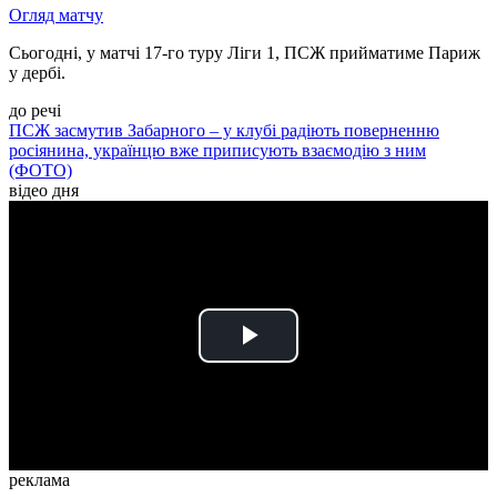
Огляд матчу
Сьогодні, у матчі 17-го туру Ліги 1, ПСЖ прийматиме Париж
у дербі.
до речі
ПСЖ засмутив Забарного – у клубі радіють поверненню
росіянина, українцю вже приписують взаємодію з ним
(ФОТО)
відео дня
Play
Video
реклама