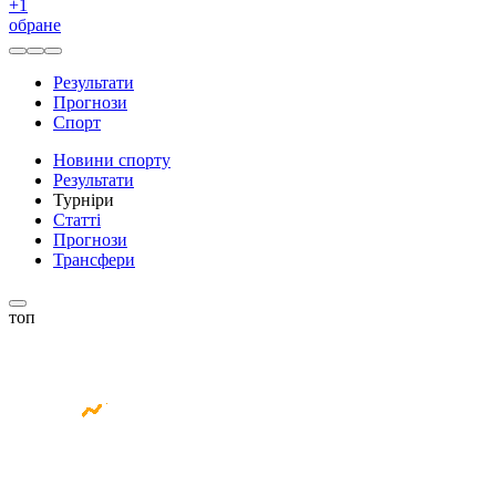
+
1
обране
Результати
Прогнози
Спорт
Новини спорту
Результати
Турніри
Статті
Прогнози
Трансфери
топ