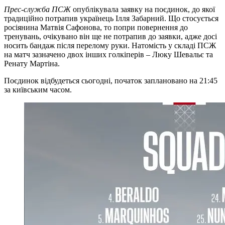
Прес-служба ПСЖ
опублікувала заявку на поєдинок, до якої
традиційно потрапив українець Ілля Забарний. Що стосується
росіянина Матвія Сафонова, то попри повернення до
тренувань, очікувано він ще не потрапив до заявки, адже досі
носить бандаж після перелому руки. Натомість у складі ПСЖ
на матч зазначено двох інших голкіперів – Люку Шевальє та
Ренату Мартіна.
Поєдинок відбудеться сьогодні, початок заплановано на 21:45
за київським часом.