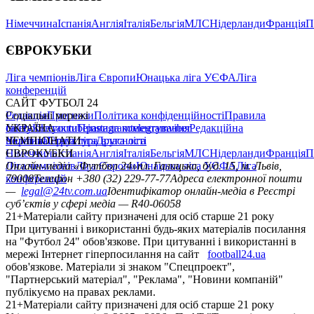
Німеччина
Іспанія
Англія
Італія
Бельгія
МЛС
Нідерланди
Франція
П
ЄВРОКУБКИ
Ліга чемпіонів
Ліга Європи
Юнацька ліга УЄФА
Ліга
конференцій
САЙТ ФУТБОЛ 24
Редакція
Соціальні мережі
Прогнози
Політика конфіденційності
Правила
сайту
facebook
УКРАЇНА
Контакти
x
youtube
Правила коментування
instagram
telegram
viber
Редакційна
політика
Україна
ЧЕМПІОНАТИ
Перша ліга
Структура власності
Друга ліга
Німеччина
ЄВРОКУБКИ
Іспанія
Англія
Італія
Бельгія
МЛС
Нідерланди
Франція
П
Ліга чемпіонів
Онлайн-медіа «Футбол 24»
Ліга Європи
Юнацька ліга УЄФА
пл. Галицька, буд. 15, м. Львів,
Ліга
конференцій
79008
Телефон +380 (32) 229-77-77
Адреса електронної пошти
—
legal@24tv.com.ua
Ідентифікатор онлайн-медіа в Реєстрі
суб’єктів у сфері медіа — R40-06058
21+
Матеріали сайту призначені для осіб старше 21 року
При цитуванні і використанні будь-яких матеріалів посилання
на "Футбол 24" обов'язкове. При цитуванні і використанні в
мережі Інтернет гіперпосилання на сайт
football24.ua
обов'язкове. Матеріали зі знаком "Спецпроект",
"Партнерський матеріал", "Реклама", "Новини компаній"
публікуємо на правах реклами.
21+
Матеріали сайту призначені для осіб старше 21 року