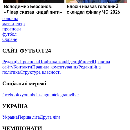
головна
матч-центр
прогнози
футбол +
Обране
САЙТ ФУТБОЛ 24
Редакція
Прогнози
Політика конфіденційності
Правила
сайту
Контакти
Правила коментування
Редакційна
політика
Структура власності
Соціальні мережі
facebook
x
youtube
instagram
telegram
viber
УКРАЇНА
Україна
Перша ліга
Друга ліга
ЧЕМПІОНАТИ