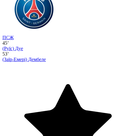
ПСЖ
45’
(Руїс)
Дуе
53’
(Заїр-Емері)
Дембеле