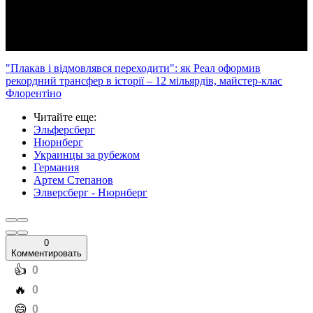
Video
"Плакав і відмовлявся переходити": як Реал оформив
рекордний трансфер в історії – 12 мільярдів, майстер-клас
Флорентіно
Читайте еще
:
Эльферсберг
Нюрнберг
Украинцы за рубежом
Германия
Артем Степанов
Элверсберг - Нюрнберг
0
Комментировать
️👍
0
️🔥
0
️😄
0