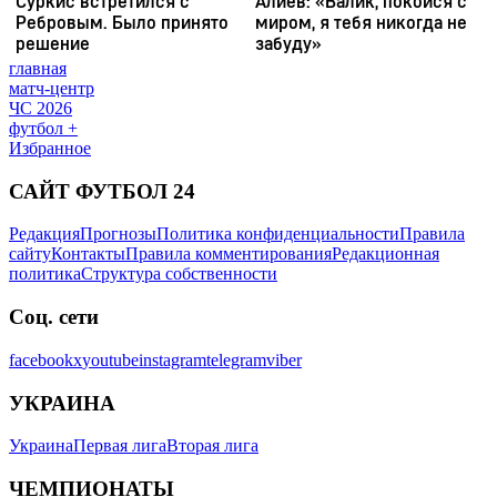
главная
матч-центр
ЧС 2026
футбол +
Избранное
САЙТ ФУТБОЛ 24
Редакция
Прогнозы
Политика конфиденциальности
Правила
сайту
Контакты
Правила комментирования
Редакционная
политика
Структура собственности
Соц. сети
facebook
x
youtube
instagram
telegram
viber
УКРАИНА
Украина
Первая лига
Вторая лига
ЧЕМПИОНАТЫ