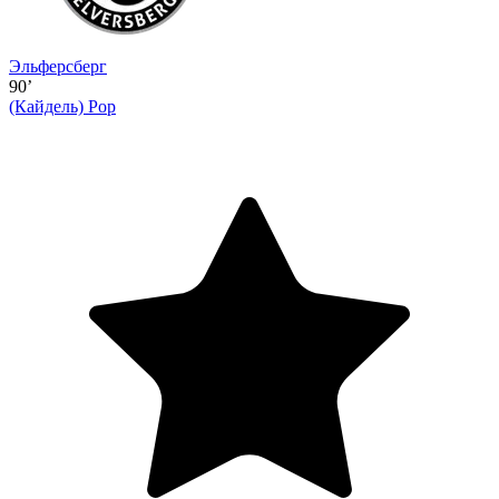
Эльферсберг
90’
(Кайдель)
Рор