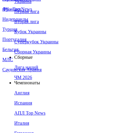
Украина
Франция
ЛЧ - Top News
Первая лига
Нидерланды
Вторая лига
Турция
Кубок Украины
Португалия
Суперкубок Украины
Бельгия
Сборная Украины
Сборные
МЛС
Лига наций
Саудовская Аравия
ЧМ 2026
Чемпионаты
Англия
Испания
АПЛ Top News
Италия