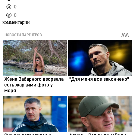
️😢
0
️🤬
0
комментарии