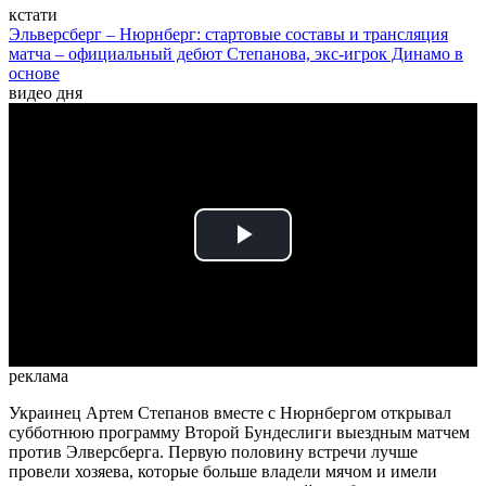
кстати
Эльверсберг – Нюрнберг: стартовые составы и трансляция
матча – официальный дебют Степанова, экс-игрок Динамо в
основе
видео дня
Play
Video
реклама
Украинец Артем Степанов вместе с Нюрнбергом открывал
субботнюю программу Второй Бундеслиги выездным матчем
против Элверсберга. Первую половину встречи лучше
провели хозяева, которые больше владели мячом и имели