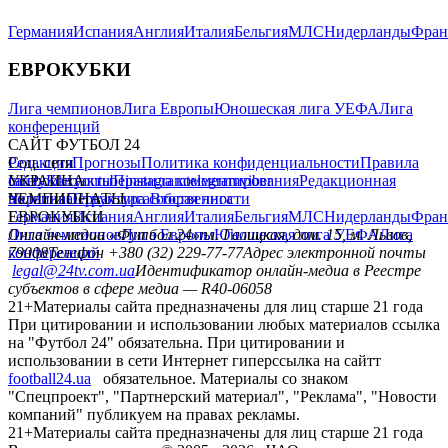
Германия
Испания
Англия
Италия
Бельгия
МЛС
Нидерланды
Фран
ЕВРОКУБКИ
Лига чемпионов
Лига Европы
Юношеская лига УЕФА
Лига
конференций
САЙТ ФУТБОЛ 24
Редакция
Соц. сети
Прогнозы
Политика конфиденциальности
Правила
сайту
facebook
УКРАИНА
Контакты
x
youtube
Правила комментирования
instagram
telegram
viber
Редакционная
политика
Украина
ЧЕМПИОНАТЫ
Первая лига
Структура собственности
Вторая лига
Германия
ЕВРОКУБКИ
Испания
Англия
Италия
Бельгия
МЛС
Нидерланды
Фран
Лига чемпионов
Онлайн-медиа «Футбол 24»
Лига Европы
пл. Галицкая, дом. 15, м. Львов,
Юношеская лига УЕФА
Лига
конференций
79008
Телефон +380 (32) 229-77-77
Адрес электронной почты
legal@24tv.com.ua
Идентификатор онлайн-медиа в Реестре
субъектов в сфере медиа — R40-06058
21+
Материалы сайта предназначены для лиц старше 21 года
При цитировании и использовании любых материалов ссылка
на "Футбол 24" обязательна. При цитировании и
использовании в сети Интернет гиперссылка на сайтт
football24.ua
обязательное. Материалы со знаком
"Спецпроект", "Партнерский материал", "Реклама", "Новости
компаний" публикуем на правах рекламы.
21+
Материалы сайта предназначены для лиц старше 21 года