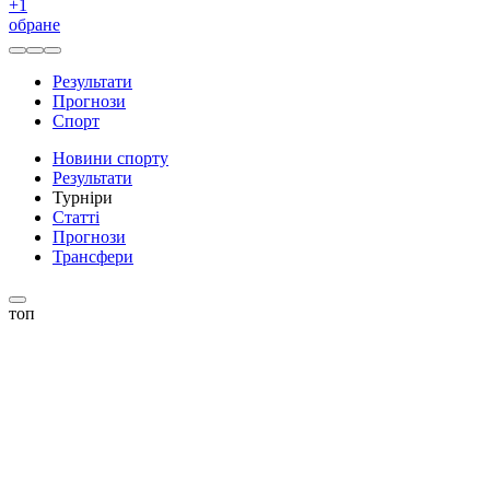
+
1
обране
Результати
Прогнози
Спорт
Новини спорту
Результати
Турніри
Статті
Прогнози
Трансфери
топ