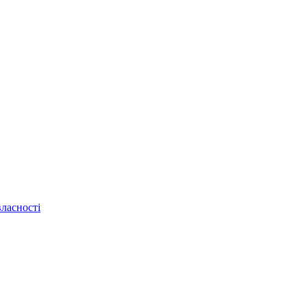
ласності