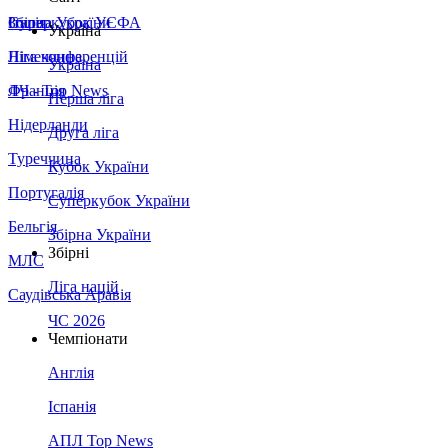
Збірна України
Італія
Суперкубок УЄФА
Україна
Німеччина
Ліга конференцій
Україна
Франція
ЛЧ - Top News
Перша ліга
Нідерланди
Друга ліга
Туреччина
Кубок України
Португалія
Суперкубок України
Бельгія
Збірна України
Збірні
МЛС
Ліга націй
Саудівська Аравія
ЧС 2026
Чемпіонати
Англія
Іспанія
АПЛ Top News