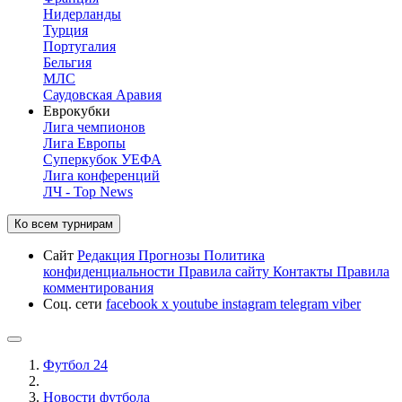
Нидерланды
Турция
Португалия
Бельгия
МЛС
Саудовская Аравия
Еврокубки
Лига чемпионов
Лига Европы
Суперкубок УЕФА
Лига конференций
ЛЧ - Top News
Ко всем турнирам
Сайт
Редакция
Прогнозы
Политика
конфиденциальности
Правила сайту
Контакты
Правила
комментирования
Соц. сети
facebook
x
youtube
instagram
telegram
viber
Футбол 24
Новости футбола