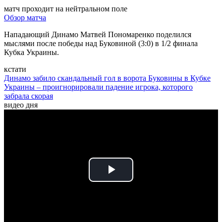
матч проходит на нейтральном поле
Обзор матча
Нападающий Динамо Матвей Пономаренко поделился
мыслями после победы над Буковиной (3:0) в 1/2 финала
Кубка Украины.
кстати
Динамо забило скандальный гол в ворота Буковины в Кубке
Украины – проигнорировали падение игрока, которого
забрала скорая
видео дня
Play
Video