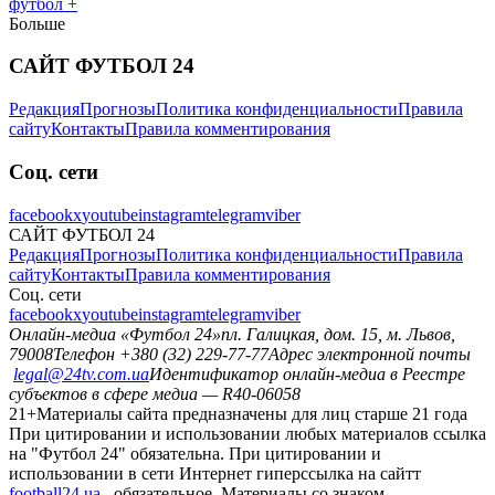
футбол +
Больше
САЙТ ФУТБОЛ 24
Редакция
Прогнозы
Политика конфиденциальности
Правила
сайту
Контакты
Правила комментирования
Соц. сети
facebook
x
youtube
instagram
telegram
viber
САЙТ ФУТБОЛ 24
Редакция
Прогнозы
Политика конфиденциальности
Правила
сайту
Контакты
Правила комментирования
Соц. сети
facebook
x
youtube
instagram
telegram
viber
Онлайн-медиа «Футбол 24»
пл. Галицкая, дом. 15, м. Львов,
79008
Телефон +380 (32) 229-77-77
Адрес электронной почты
legal@24tv.com.ua
Идентификатор онлайн-медиа в Реестре
субъектов в сфере медиа — R40-06058
21+
Материалы сайта предназначены для лиц старше 21 года
При цитировании и использовании любых материалов ссылка
на "Футбол 24" обязательна. При цитировании и
использовании в сети Интернет гиперссылка на сайтт
football24.ua
обязательное. Материалы со знаком