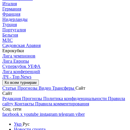
Италия
Германия
Франция
Нидерланды
Турция
Португалия
Бельгия
МЛС
Саудовская Аравия
Еврокубки
Лига чемпионов
Лига Европы
Суперкубок УЕФА
Лига конференций
ЛЧ - Top News
Ко всем турнирам
Статьи
Прогнозы
Видео
Трансферы
Сайт
Сайт
Редакция
Прогнозы
Политика конфиденциальности
Правила
сайту
Контакты
Правила комментирования
Соц. сети
facebook
x
youtube
instagram
telegram
viber
Укр
Рус
Новости спорта