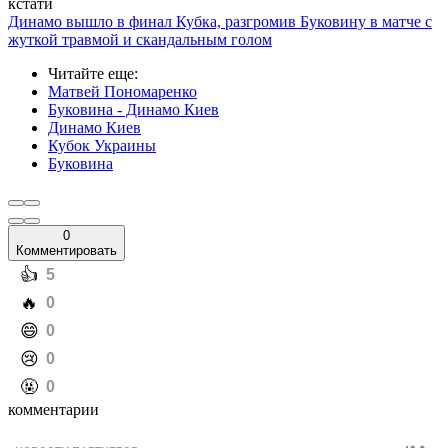
кстати
Динамо вышло в финал Кубка, разгромив Буковину в матче с
жуткой травмой и скандальным голом
Читайте еще
:
Матвей Пономаренко
Буковина - Динамо Киев
Динамо Киев
Кубок Украины
Буковина
0
Комментировать
️👍
5
️🔥
0
️😄
0
️😢
0
️🤬
0
комментарии