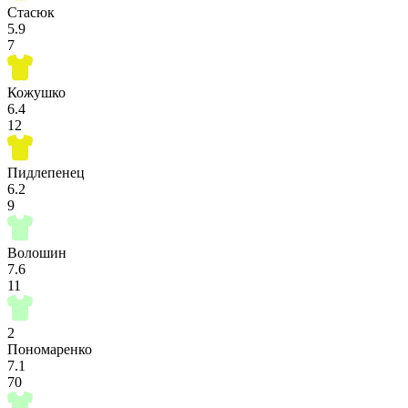
Стасюк
5.9
7
Кожушко
6.4
12
Пидлепенец
6.2
9
Волошин
7.6
11
2
Пономаренко
7.1
70