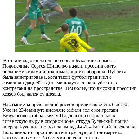
Этот эпизод окончательно сорвал Буковине тормоза.
Подопечные Сергея Шищенко начали прессинговать
большими силами и поднимать линию обороны. Публика
была заинтригована, хотя такой футбол граничил с
самоликвидацией – Динамо получило шанс убегать в
контратаки на пространстве. Тем более, что высокий прессинг
хозяев был далек от идеала.
Наказание за превышение рисков прилетело очень быстро.
Уже на 23-й минуте киевляне забили гол с контратаки.
Вивчаренко отобрал мяч у Пидлепенца и отдал пас в
гигантскую дыру в опорной зоне, откуда Буяльский пошел
вперед. Буковина получила выпад 4-в-2 – Виталий перевел на
Волошина, тот прострелил в штрафную, а Пономаренко
замкнул в пустые. За гостями не успел никто.