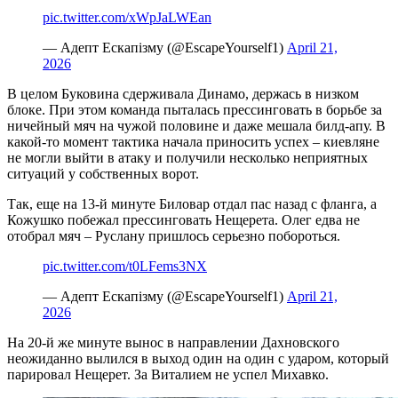
pic.twitter.com/xWpJaLWEan
— Адепт Ескапізму (@EscapeYourself1)
April 21,
2026
В целом Буковина сдерживала Динамо, держась в низком
блоке. При этом команда пыталась прессинговать в борьбе за
ничейный мяч на чужой половине и даже мешала билд-апу. В
какой-то момент тактика начала приносить успех – киевляне
не могли выйти в атаку и получили несколько неприятных
ситуаций у собственных ворот.
Так, еще на 13-й минуте Биловар отдал пас назад с фланга, а
Кожушко побежал прессинговать Нещерета. Олег едва не
отобрал мяч – Руслану пришлось серьезно побороться.
pic.twitter.com/t0LFems3NX
— Адепт Ескапізму (@EscapeYourself1)
April 21,
2026
На 20-й же минуте вынос в направлении Дахновского
неожиданно вылился в выход один на один с ударом, который
парировал Нещерет. За Виталием не успел Михавко.