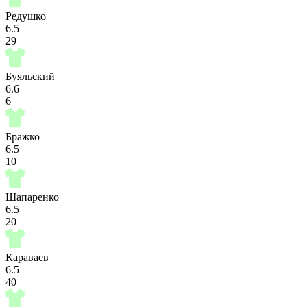
Редушко
6.5
29
Буяльский
6.6
6
Бражко
6.5
10
Шапаренко
6.5
20
Караваев
6.5
40