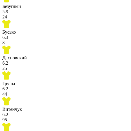
Безуглый
5.9
24
Бусько
6.3
8
Дахновский
6.2
25
Груша
6.2
44
Витенчук
6.2
95