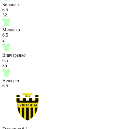
Биловар
6.5
32
Михавко
6.5
2
Вивчаренко
6.5
35
Нещерет
6.5
Буковина
6.1