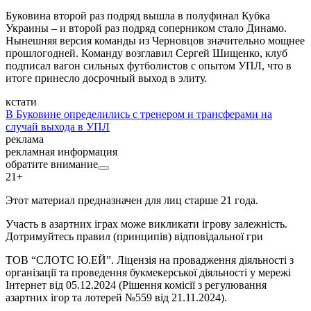
Буковина второй раз подряд вышла в полуфинал Кубка
Украины – и второй раз подряд соперником стало Динамо.
Нынешняя версия команды из Черновцов значительно мощнее
прошлогодней. Команду возглавил Сергей Шищенко, клуб
подписал вагон сильных футболистов с опытом УПЛ, что в
итоге принесло досрочный выход в элиту.
кстати
В Буковине определились с тренером и трансферами на
случай выхода в УПЛ
реклама
рекламная информация
обратите внимание
21+
Этот материал предназначен для лиц старше 21 года.
Участь в азартних іграх може викликати ігрову залежність.
Дотримуйтесь правил (принципів) відповідальної гри
ТОВ “СЛОТС Ю.ЕЙ”. Ліцензія на провадження діяльності з
організації та проведення букмекерської діяльності у мережі
Інтернет від 05.12.2024 (Рішення комісії з регулювання
азартних ігор та лотерей №559 від 21.11.2024).