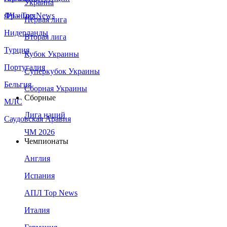
Украина
Франция
ЛЧ - Top News
Первая лига
Нидерланды
Вторая лига
Турция
Кубок Украины
Португалия
Суперкубок Украины
Бельгия
Сборная Украины
Сборные
МЛС
Лига наций
Саудовская Аравия
ЧМ 2026
Чемпионаты
Англия
Испания
АПЛ Top News
Италия