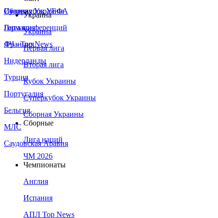
Сборная Украины
Италия
Суперкубок УЕФА
Украина
Германия
Лига конференций
Украина
Франция
ЛЧ - Top News
Первая лига
Нидерланды
Вторая лига
Турция
Кубок Украины
Португалия
Суперкубок Украины
Бельгия
Сборная Украины
Сборные
МЛС
Лига наций
Саудовская Аравия
ЧМ 2026
Чемпионаты
Англия
Испания
АПЛ Top News