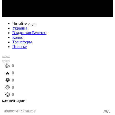
Video
Читайте еще
:
Украина
Владислав Велетен
Колос
Трансферы
Полесье
️👍
0
️🔥
0
️😄
0
️😢
0
️🤬
0
комментарии