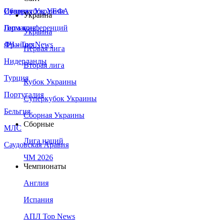
Сборная Украины
Италия
Суперкубок УЕФА
Украина
Германия
Лига конференций
Украина
Франция
ЛЧ - Top News
Первая лига
Нидерланды
Вторая лига
Турция
Кубок Украины
Португалия
Суперкубок Украины
Бельгия
Сборная Украины
Сборные
МЛС
Лига наций
Саудовская Аравия
ЧМ 2026
Чемпионаты
Англия
Испания
АПЛ Top News