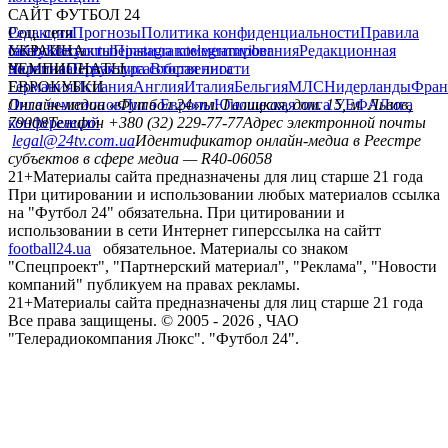
САЙТ ФУТБОЛ 24
Редакция
Соц. сети
Прогнозы
Политика конфиденциальности
Правила
сайту
facebook
УКРАИНА
Контакты
x
youtube
Правила комментирования
instagram
telegram
viber
Редакционная
политика
Украина
ЧЕМПИОНАТЫ
Первая лига
Структура собственности
Вторая лига
Германия
ЕВРОКУБКИ
Испания
Англия
Италия
Бельгия
МЛС
Нидерланды
Фран
Лига чемпионов
Онлайн-медиа «Футбол 24»
Лига Европы
пл. Галицкая, дом. 15, м. Львов,
Юношеская лига УЕФА
Лига
конференций
79008
Телефон +380 (32) 229-77-77
Адрес электронной почты
legal@24tv.com.ua
Идентификатор онлайн-медиа в Реестре
субъектов в сфере медиа — R40-06058
21+
Материалы сайта предназначены для лиц старше 21 года
При цитировании и использовании любых материалов ссылка
на "Футбол 24" обязательна. При цитировании и
использовании в сети Интернет гиперссылка на сайтт
football24.ua
обязательное. Материалы со знаком
"Спецпроект", "Партнерский материал", "Реклама", "Новости
компаний" публикуем на правах рекламы.
21+
Материалы сайта предназначены для лиц старше 21 года
Все права защищены. © 2005 -
2026
, ЧАО
"Телерадиокомпания Люкс". "Футбол 24".