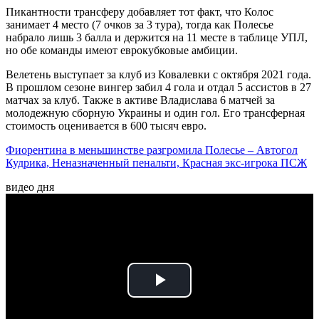
Пикантности трансферу добавляет тот факт, что Колос
занимает 4 место (7 очков за 3 тура), тогда как Полесье
набрало лишь 3 балла и держится на 11 месте в таблице УПЛ,
но обе команды имеют еврокубковые амбиции.
Велетень выступает за клуб из Ковалевки с октября 2021 года.
В прошлом сезоне вингер забил 4 гола и отдал 5 ассистов в 27
матчах за клуб. Также в активе Владислава 6 матчей за
молодежную сборную Украины и один гол. Его трансферная
стоимость оценивается в 600 тысяч евро.
Фиорентина в меньшинстве разгромила Полесье – Автогол
Кудрика, Неназначенный пенальти, Красная экс-игрока ПСЖ
видео дня
Play