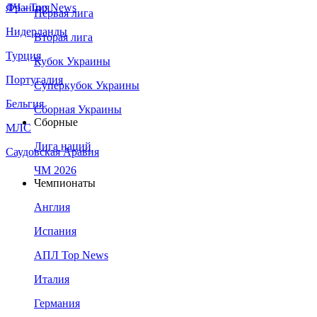
Франция
ЛЧ - Top News
Первая лига
Нидерланды
Вторая лига
Турция
Кубок Украины
Португалия
Суперкубок Украины
Бельгия
Сборная Украины
Сборные
МЛС
Лига наций
Саудовская Аравия
ЧМ 2026
Чемпионаты
Англия
Испания
АПЛ Top News
Италия
Германия