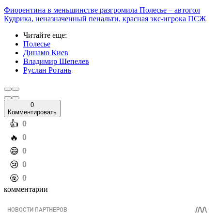
Фиорентина в меньшинстве разгромила Полесье – автогол
Кудрика, неназначенный пенальти, красная экс-игрока ПСЖ
Читайте еще
:
Полесье
Динамо Киев
Владимир Шепелев
Руслан Ротань
0
Комментировать
️👍
0
️🔥
0
️😄
0
️😢
0
️🤬
0
комментарии