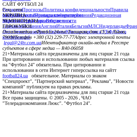
САЙТ ФУТБОЛ 24
Редакция
Соц. сети
Прогнозы
Политика конфиденциальности
Правила
сайту
facebook
УКРАИНА
Контакты
x
youtube
Правила комментирования
instagram
telegram
viber
Редакционная
политика
Украина
ЧЕМПИОНАТЫ
Первая лига
Структура собственности
Вторая лига
Германия
ЕВРОКУБКИ
Испания
Англия
Италия
Бельгия
МЛС
Нидерланды
Фран
Лига чемпионов
Онлайн-медиа «Футбол 24»
Лига Европы
пл. Галицкая, дом. 15, м. Львов,
Юношеская лига УЕФА
Лига
конференций
79008
Телефон +380 (32) 229-77-77
Адрес электронной почты
legal@24tv.com.ua
Идентификатор онлайн-медиа в Реестре
субъектов в сфере медиа — R40-06058
21+
Материалы сайта предназначены для лиц старше 21 года
При цитировании и использовании любых материалов ссылка
на "Футбол 24" обязательна. При цитировании и
использовании в сети Интернет гиперссылка на сайтт
football24.ua
обязательное. Материалы со знаком
"Спецпроект", "Партнерский материал", "Реклама", "Новости
компаний" публикуем на правах рекламы.
21+
Материалы сайта предназначены для лиц старше 21 года
Все права защищены. © 2005 -
2026
, ЧАО
"Телерадиокомпания Люкс". "Футбол 24".