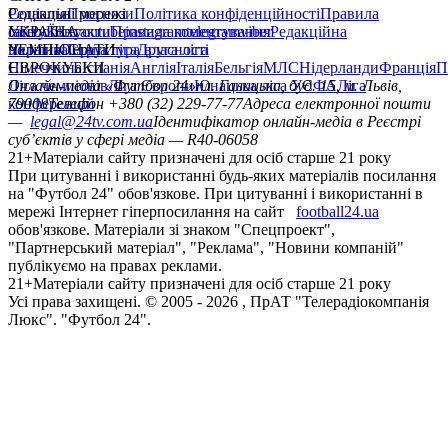
Редакція
Соціальні мережі
Прогнози
Політика конфіденційності
Правила
сайту
facebook
УКРАЇНА
Контакти
x
youtube
Правила коментування
instagram
telegram
viber
Редакційна
політика
Україна
ЧЕМПІОНАТИ
Перша ліга
Структура власності
Друга ліга
Німеччина
ЄВРОКУБКИ
Іспанія
Англія
Італія
Бельгія
МЛС
Нідерланди
Франція
П
Ліга чемпіонів
Онлайн-медіа «Футбол 24»
Ліга Європи
Юнацька ліга УЄФА
пл. Галицька, буд. 15, м. Львів,
Ліга
конференцій
79008
Телефон +380 (32) 229-77-77
Адреса електронної пошти
—
legal@24tv.com.ua
Ідентифікатор онлайн-медіа в Реєстрі
суб’єктів у сфері медіа — R40-06058
21+
Матеріали сайту призначені для осіб старше 21 року
При цитуванні і використанні будь-яких матеріалів посилання
на "Футбол 24" обов'язкове. При цитуванні і використанні в
мережі Інтернет гіперпосилання на сайт
football24.ua
обов'язкове. Матеріали зі знаком "Спецпроект",
"Партнерський матеріал", "Реклама", "Новини компаній"
публікуємо на правах реклами.
21+
Матеріали сайту призначені для осіб старше 21 року
Усi права захищенi. © 2005 -
2026
, ПрАТ "Телерадіокомпанія
Люкс". "Футбол 24".