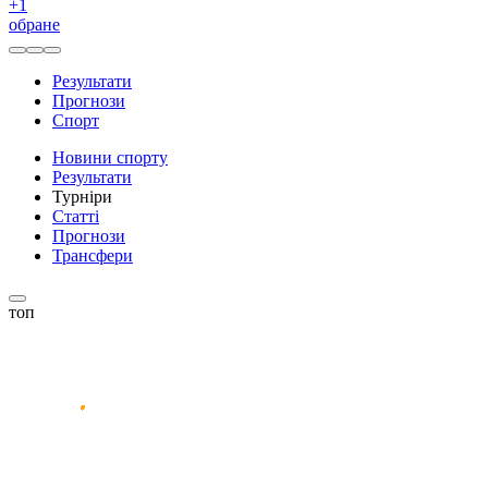
+
1
обране
Результати
Прогнози
Спорт
Новини спорту
Результати
Турніри
Статті
Прогнози
Трансфери
топ