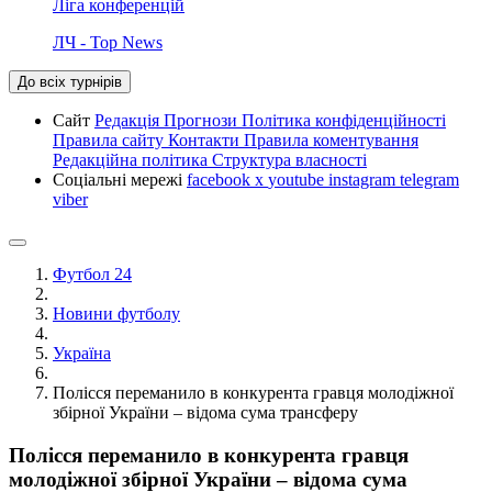
Ліга конференцій
ЛЧ - Top News
До всіх турнірів
Сайт
Редакція
Прогнози
Політика конфіденційності
Правила сайту
Контакти
Правила коментування
Редакційна політика
Структура власності
Соціальні мережі
facebook
x
youtube
instagram
telegram
viber
Футбол 24
Новини футболу
Україна
Полісся переманило в конкурента гравця молодіжної
збірної України – відома сума трансферу
Полісся переманило в конкурента гравця
молодіжної збірної України – відома сума