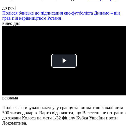
до речі
Полісся близьке до підписання екс-футболіста Динамо – він
грав під керівництвом Ротаня
відео дня
Play
Video
реклама
Полісся активувало клаусулу гравця та виплатило ковалівцям
500 тисяч доларів. Варто відзначити, що Велетень не потрапив
до заявки Колоса на матч 1/32 фіналу Кубка України проти
Локомотива.