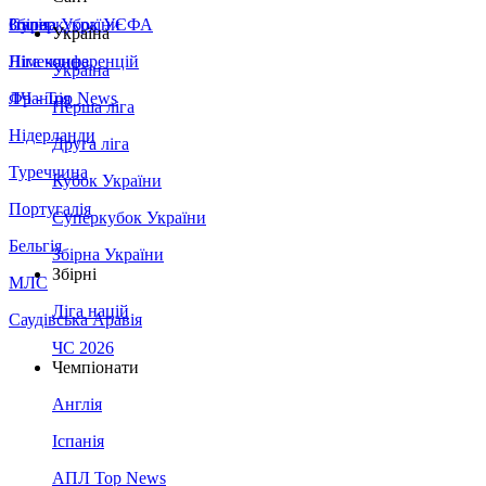
Збірна України
Італія
Суперкубок УЄФА
Україна
Німеччина
Ліга конференцій
Україна
Франція
ЛЧ - Top News
Перша ліга
Нідерланди
Друга ліга
Туреччина
Кубок України
Португалія
Суперкубок України
Бельгія
Збірна України
Збірні
МЛС
Ліга націй
Саудівська Аравія
ЧС 2026
Чемпіонати
Англія
Іспанія
АПЛ Top News