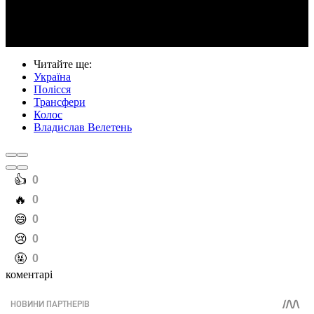
Video
Читайте ще
:
Україна
Полісся
Трансфери
Колос
Владислав Велетень
️👍
0
️🔥
0
️😄
0
️😢
0
️🤬
0
коментарі