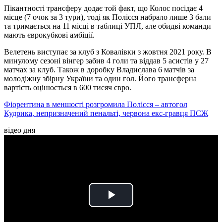
Пікантності трансферу додає той факт, що Колос посідає 4
місце (7 очок за 3 тури), тоді як Полісся набрало лише 3 бали
та тримається на 11 місці в таблиці УПЛ, але обидві команди
мають єврокубкові амбіції.
Велетень виступає за клуб з Ковалівки з жовтня 2021 року. В
минулому сезоні вінгер забив 4 голи та віддав 5 асистів у 27
матчах за клуб. Також в доробку Владислава 6 матчів за
молодіжну збірну України та один гол. Його трансферна
вартість оцінюється в 600 тисяч євро.
Фіорентина в меншості розгромила Полісся – автогол
Кудрика, непризначений пенальті, червона екс-гравця ПСЖ
відео дня
Play