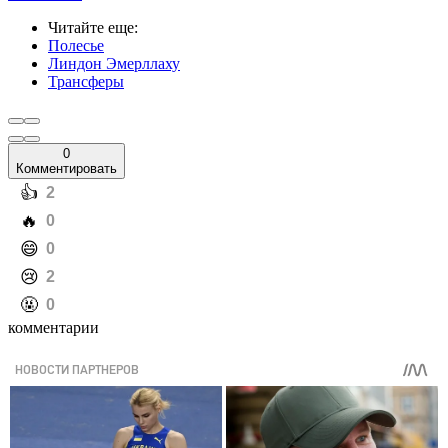
Читайте еще
:
Полесье
Линдон Эмерллаху
Трансферы
0
Комментировать
️👍
2
️🔥
0
️😄
0
️😢
2
️🤬
0
комментарии