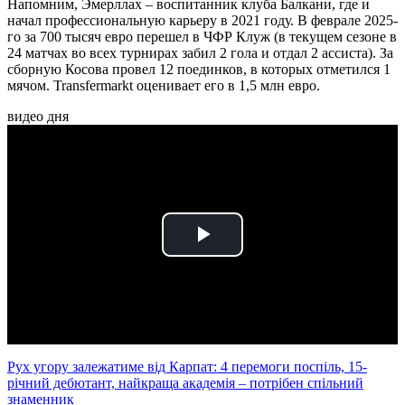
Напомним, Эмерллах – воспитанник клуба Балкани, где и
начал профессиональную карьеру в 2021 году. В феврале 2025-
го за 700 тысяч евро перешел в ЧФР Клуж (в текущем сезоне в
24 матчах во всех турнирах забил 2 гола и отдал 2 ассиста). За
сборную Косова провел 12 поединков, в которых отметился 1
мячом. Transfermarkt оценивает его в 1,5 млн евро.
видео дня
Play
Video
Рух угору залежатиме від Карпат: 4 перемоги поспіль, 15-
річний дебютант, найкраща академія – потрібен спільний
знаменник