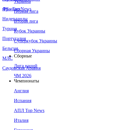
Украина
Франция
ЛЧ - Top News
Первая лига
Нидерланды
Вторая лига
Турция
Кубок Украины
Португалия
Суперкубок Украины
Бельгия
Сборная Украины
Сборные
МЛС
Лига наций
Саудовская Аравия
ЧМ 2026
Чемпионаты
Англия
Испания
АПЛ Top News
Италия