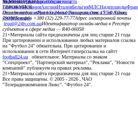
политика
Украина
ЧЕМПИОНАТЫ
Первая лига
Структура собственности
Вторая лига
Германия
ЕВРОКУБКИ
Испания
Англия
Италия
Бельгия
МЛС
Нидерланды
Фран
Лига чемпионов
Онлайн-медиа «Футбол 24»
Лига Европы
пл. Галицкая, дом. 15, м. Львов,
Юношеская лига УЕФА
Лига
конференций
79008
Телефон +380 (32) 229-77-77
Адрес электронной почты
legal@24tv.com.ua
Идентификатор онлайн-медиа в Реестре
субъектов в сфере медиа — R40-06058
21+
Материалы сайта предназначены для лиц старше 21 года
При цитировании и использовании любых материалов ссылка
на "Футбол 24" обязательна. При цитировании и
использовании в сети Интернет гиперссылка на сайтт
football24.ua
обязательное. Материалы со знаком
"Спецпроект", "Партнерский материал", "Реклама", "Новости
компаний" публикуем на правах рекламы.
21+
Материалы сайта предназначены для лиц старше 21 года
Все права защищены. © 2005 -
2026
, ЧАО
"Телерадиокомпания Люкс". "Футбол 24".