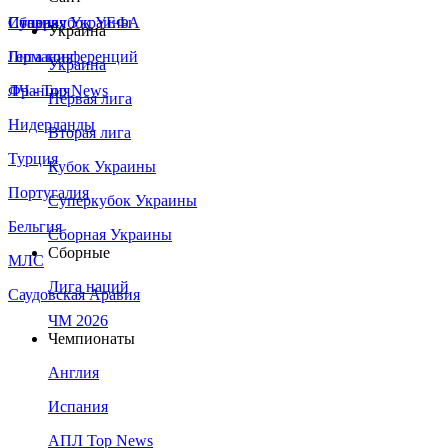
Сборная Украины
Италия
Суперкубок УЕФА
Украина
Германия
Лига конференций
Украина
Франция
ЛЧ - Top News
Первая лига
Нидерланды
Вторая лига
Турция
Кубок Украины
Португалия
Суперкубок Украины
Бельгия
Сборная Украины
Сборные
МЛС
Лига наций
Саудовская Аравия
ЧМ 2026
Чемпионаты
Англия
Испания
АПЛ Top News