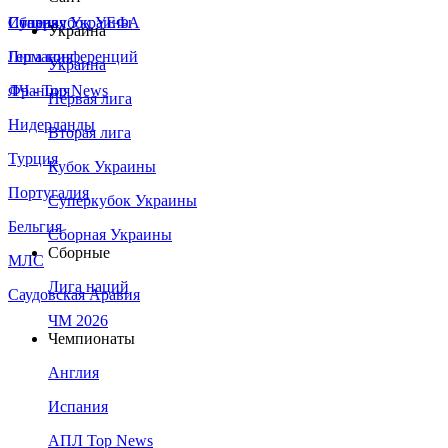
Сборная Украины
Италия
Суперкубок УЕФА
Украина
Германия
Лига конференций
Украина
Франция
ЛЧ - Top News
Первая лига
Нидерланды
Вторая лига
Турция
Кубок Украины
Португалия
Суперкубок Украины
Бельгия
Сборная Украины
Сборные
МЛС
Лига наций
Саудовская Аравия
ЧМ 2026
Чемпионаты
Англия
Испания
АПЛ Top News