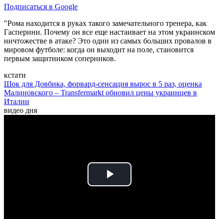
Подписаться в Google
"Рома находится в руках такого замечательного тренера, как
Гасперини. Почему он все еще настаивает на этом украинском
ничтожестве в атаке? Это один из самых больших провалов в
мировом футболе: когда он выходит на поле, становится
первым защитником соперников.
кстати
Шок для Довбика, форвард-сенсация вырос в 5 раз, оценка
Малиновского – Transfermarkt обновил цены украинцев в
Италии
видео дня
Play
Video