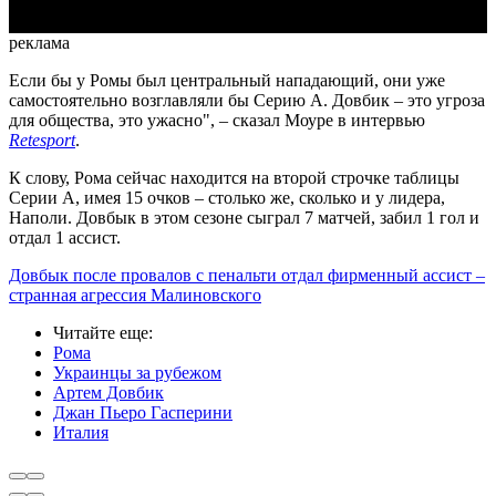
реклама
Если бы у Ромы был центральный нападающий, они уже
самостоятельно возглавляли бы Серию А. Довбик – это угроза
для общества, это ужасно", – сказал Моуре в интервью
Retesport
.
К слову, Рома сейчас находится на второй строчке таблицы
Серии А, имея 15 очков – столько же, сколько и у лидера,
Наполи. Довбык в этом сезоне сыграл 7 матчей, забил 1 гол и
отдал 1 ассист.
Довбык после провалов с пенальти отдал фирменный ассист –
странная агрессия Малиновского
Читайте еще
:
Рома
Украинцы за рубежом
Артем Довбик
Джан Пьеро Гасперини
Италия