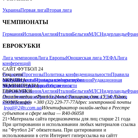
Украина
Первая лига
Вторая лига
ЧЕМПИОНАТЫ
Германия
Испания
Англия
Италия
Бельгия
МЛС
Нидерланды
Фран
ЕВРОКУБКИ
Лига чемпионов
Лига Европы
Юношеская лига УЕФА
Лига
конференций
САЙТ ФУТБОЛ 24
Редакция
Соц. сети
Прогнозы
Политика конфиденциальности
Правила
сайту
facebook
УКРАИНА
Контакты
x
youtube
Правила комментирования
instagram
telegram
viber
Редакционная
политика
Украина
ЧЕМПИОНАТЫ
Первая лига
Структура собственности
Вторая лига
Германия
ЕВРОКУБКИ
Испания
Англия
Италия
Бельгия
МЛС
Нидерланды
Фран
Лига чемпионов
Онлайн-медиа «Футбол 24»
Лига Европы
пл. Галицкая, дом. 15, м. Львов,
Юношеская лига УЕФА
Лига
конференций
79008
Телефон +380 (32) 229-77-77
Адрес электронной почты
legal@24tv.com.ua
Идентификатор онлайн-медиа в Реестре
субъектов в сфере медиа — R40-06058
21+
Материалы сайта предназначены для лиц старше 21 года
При цитировании и использовании любых материалов ссылка
на "Футбол 24" обязательна. При цитировании и
использовании в сети Интернет гиперссылка на сайтт