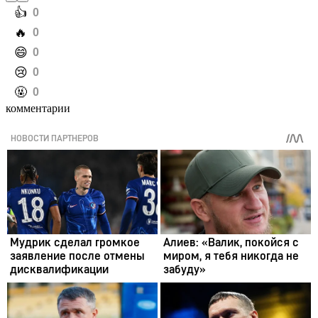
️👍
0
️🔥
0
️😄
0
️😢
0
️🤬
0
комментарии