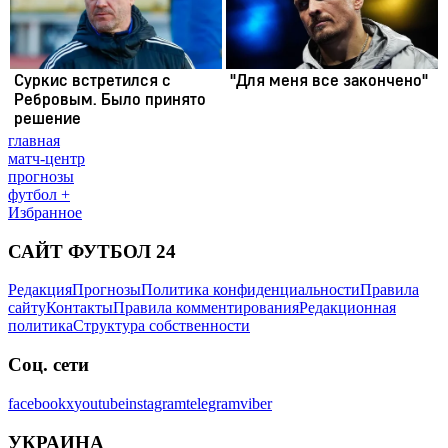
главная
матч-центр
прогнозы
футбол +
Избранное
САЙТ ФУТБОЛ 24
Редакция
Прогнозы
Политика конфиденциальности
Правила
сайту
Контакты
Правила комментирования
Редакционная
политика
Структура собственности
Соц. сети
facebook
x
youtube
instagram
telegram
viber
УКРАИНА