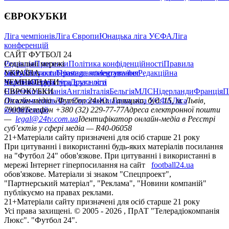
ЄВРОКУБКИ
Ліга чемпіонів
Ліга Європи
Юнацька ліга УЄФА
Ліга
конференцій
САЙТ ФУТБОЛ 24
Редакція
Соціальні мережі
Прогнози
Політика конфіденційності
Правила
сайту
facebook
УКРАЇНА
Контакти
x
youtube
Правила коментування
instagram
telegram
viber
Редакційна
політика
Україна
ЧЕМПІОНАТИ
Перша ліга
Структура власності
Друга ліга
Німеччина
ЄВРОКУБКИ
Іспанія
Англія
Італія
Бельгія
МЛС
Нідерланди
Франція
П
Ліга чемпіонів
Онлайн-медіа «Футбол 24»
Ліга Європи
Юнацька ліга УЄФА
пл. Галицька, буд. 15, м. Львів,
Ліга
конференцій
79008
Телефон +380 (32) 229-77-77
Адреса електронної пошти
—
legal@24tv.com.ua
Ідентифікатор онлайн-медіа в Реєстрі
суб’єктів у сфері медіа — R40-06058
21+
Матеріали сайту призначені для осіб старше 21 року
При цитуванні і використанні будь-яких матеріалів посилання
на "Футбол 24" обов'язкове. При цитуванні і використанні в
мережі Інтернет гіперпосилання на сайт
football24.ua
обов'язкове. Матеріали зі знаком "Спецпроект",
"Партнерський матеріал", "Реклама", "Новини компаній"
публікуємо на правах реклами.
21+
Матеріали сайту призначені для осіб старше 21 року
Усi права захищенi. © 2005 -
2026
, ПрАТ "Телерадіокомпанія
Люкс". "Футбол 24".