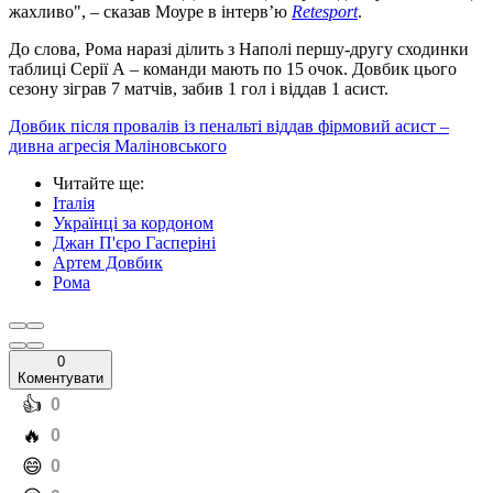
жахливо", – сказав Моуре в інтерв’ю
Retesport
.
До слова, Рома наразі ділить з Наполі першу-другу сходинки
таблиці Серії А – команди мають по 15 очок. Довбик цього
сезону зіграв 7 матчів, забив 1 гол і віддав 1 асист.
Довбик після провалів із пенальті віддав фірмовий асист –
дивна агресія Маліновського
Читайте ще
:
Італія
Українці за кордоном
Джан П'єро Гасперіні
Артем Довбик
Рома
0
Коментувати
️👍
0
️🔥
0
️😄
0