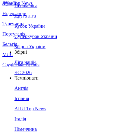
Франція
ЛЧ - Top News
Перша ліга
Нідерланди
Друга ліга
Туреччина
Кубок України
Португалія
Суперкубок України
Бельгія
Збірна України
Збірні
МЛС
Ліга націй
Саудівська Аравія
ЧС 2026
Чемпіонати
Англія
Іспанія
АПЛ Top News
Італія
Німеччина