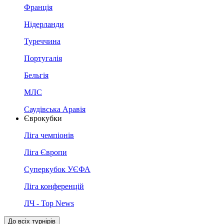
Франція
Нідерланди
Туреччина
Португалія
Бельгія
МЛС
Саудівська Аравія
Єврокубки
Ліга чемпіонів
Ліга Європи
Суперкубок УЄФА
Ліга конференцій
ЛЧ - Top News
До всіх турнірів