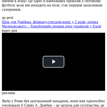
нікчемі в атаці? Це один із найбільших провалів у світовому
футболі: коли він виходить на поле, стає першим захисником
суперників.
до речі
Шок для Довбика, форвард-сенсація виріс у 5 разів, оцінка
Маліновського – Transfermarkt оновив ціни українців у Італії
відео дня
Play
Video
реклама
Якби у Роми був центральний нападник, вони вже одноосібно
очолювали б Серію А. Довбик – це загроза для суспільства, це