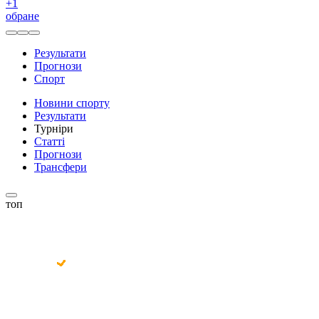
+
1
обране
Результати
Прогнози
Спорт
Новини спорту
Результати
Турніри
Статті
Прогнози
Трансфери
топ