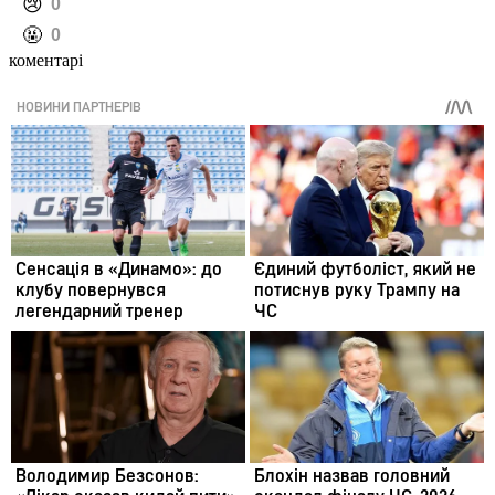
️😢
0
️🤬
0
коментарі