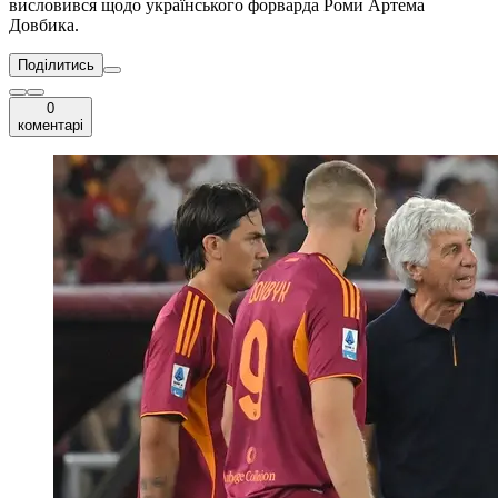
висловився щодо українського форварда Роми Артема
Довбика.
Поділитись
0
коментарі