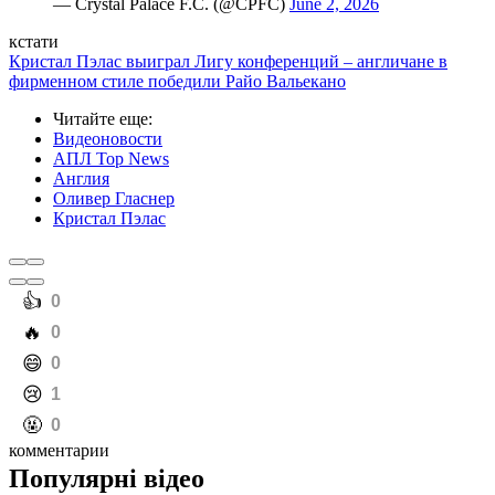
— Crystal Palace F.C. (@CPFC)
June 2, 2026
кстати
Кристал Пэлас выиграл Лигу конференций – англичане в
фирменном стиле победили Райо Вальекано
Читайте еще
:
Видеоновости
АПЛ Top News
Англия
Оливер Гласнер
Кристал Пэлас
️👍
0
️🔥
0
️😄
0
️😢
1
️🤬
0
комментарии