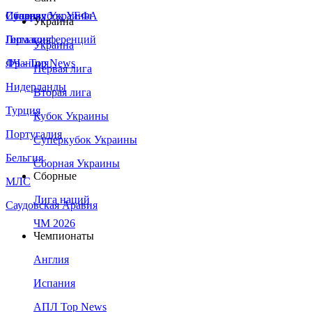
Сборная Украины
Италия
Суперкубок УЕФА
Украина
Германия
Лига конференций
Украина
Франция
ЛЧ - Top News
Первая лига
Нидерланды
Вторая лига
Турция
Кубок Украины
Португалия
Суперкубок Украины
Бельгия
Сборная Украины
Сборные
МЛС
Лига наций
Саудовская Аравия
ЧМ 2026
Чемпионаты
Англия
Испания
АПЛ Top News