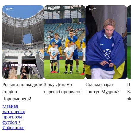
главная
матч-центр
прогнозы
футбол +
Избранное