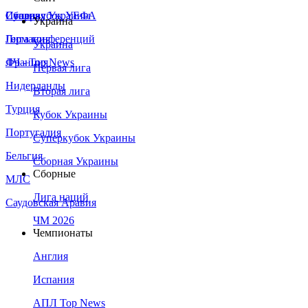
Сборная Украины
Италия
Суперкубок УЕФА
Украина
Германия
Лига конференций
Украина
Франция
ЛЧ - Top News
Первая лига
Нидерланды
Вторая лига
Турция
Кубок Украины
Португалия
Суперкубок Украины
Бельгия
Сборная Украины
Сборные
МЛС
Лига наций
Саудовская Аравия
ЧМ 2026
Чемпионаты
Англия
Испания
АПЛ Top News