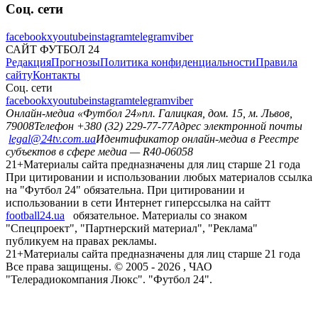
Соц. сети
facebook
x
youtube
instagram
telegram
viber
САЙТ ФУТБОЛ 24
Редакция
Прогнозы
Политика конфиденциальности
Правила
сайту
Контакты
Соц. сети
facebook
x
youtube
instagram
telegram
viber
Онлайн-медиа «Футбол 24»
пл. Галицкая, дом. 15, м. Львов,
79008
Телефон +380 (32) 229-77-77
Адрес электронной почты
legal@24tv.com.ua
Идентификатор онлайн-медиа в Реестре
субъектов в сфере медиа — R40-06058
21+
Материалы сайта предназначены для лиц старше 21 года
При цитировании и использовании любых материалов ссылка
на "Футбол 24" обязательна. При цитировании и
использовании в сети Интернет гиперссылка на сайтт
football24.ua
обязательное. Материалы со знаком
"Спецпроект", "Партнерский материал", "Реклама"
публикуем на правах рекламы.
21+
Материалы сайта предназначены для лиц старше 21 года
Все права защищены. © 2005 -
2026
, ЧАО
"Телерадиокомпания Люкс". "Футбол 24".