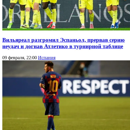
Вильяреал разгромил Эспаньол, прервав серию
неудач и догнав Атлетико в турнирной таблице
09 февраля, 22:00
Испания