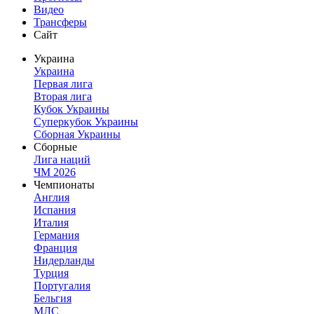
Видео
Трансферы
Сайт
Украина
Украина
Первая лига
Вторая лига
Кубок Украины
Суперкубок Украины
Сборная Украины
Сборные
Лига наций
ЧМ 2026
Чемпионаты
Англия
Испания
Италия
Германия
Франция
Нидерланды
Турция
Португалия
Бельгия
МЛС