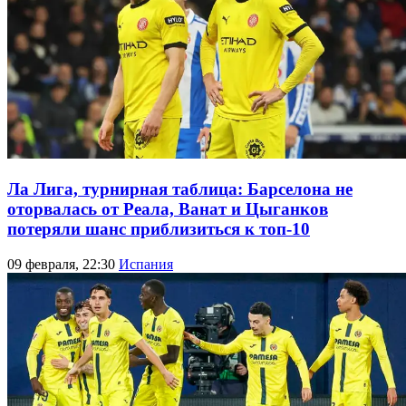
Ла Лига, турнирная таблица: Барселона не
оторвалась от Реала, Ванат и Цыганков
потеряли шанс приблизиться к топ-10
09 февраля, 22:30
Испания