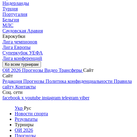
Нидерланды
Турция
Португалия
Бельгия
МЛС
Саудовская Аравия
Еврокубки
Лига чемпионов
Лига Европы
Суперкубок УЕФА
Лига конференций
Ко всем турнирам
ОИ 2026
Прогнозы
Видео
Трансферы
Сайт
Сайт
Редакция
Прогнозы
Политика конфиденциальности
Правила
сайту
Контакты
Соц. сети
facebook
x
youtube
instagram
telegram
viber
Укр
Рус
Новости спорта
Результаты
Турниры
ОИ 2026
Прогнозы