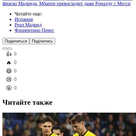
фиаско Мадрида, Мбаппе превосходит даже Роналду с Месси
Читайте еще
:
Испания
Реал Мадрид
Флорентино Перес
Поделиться
Поділитись
️👍
0
️🔥
0
️😄
0
️😢
0
️🤬
0
Читайте также