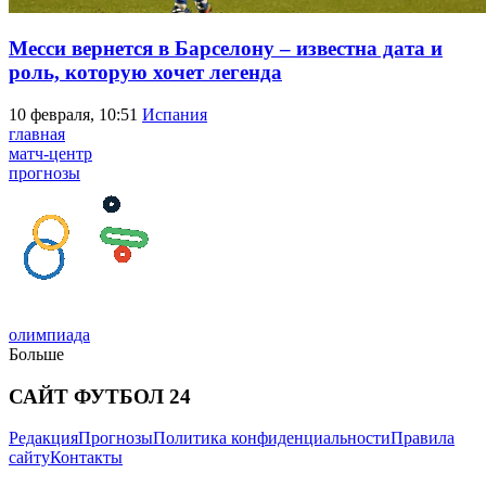
Месси вернется в Барселону – известна дата и
роль, которую хочет легенда
10 февраля, 10:51
Испания
главная
матч-центр
прогнозы
олимпиада
Больше
САЙТ ФУТБОЛ 24
Редакция
Прогнозы
Политика конфиденциальности
Правила
сайту
Контакты