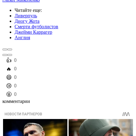
Читайте еще
:
Ливерпуль
Диогу Жота
Смерти футболистов
Джейми Каррагер
Англия
️👍
0
️🔥
0
️😄
0
️😢
0
️🤬
0
комментарии