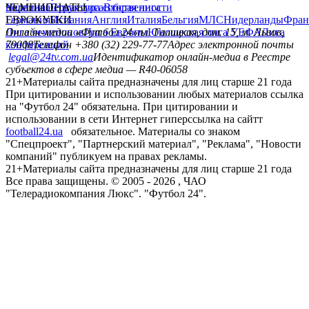
политика
Украина
ЧЕМПИОНАТЫ
Первая лига
Структура собственности
Вторая лига
Германия
ЕВРОКУБКИ
Испания
Англия
Италия
Бельгия
МЛС
Нидерланды
Фран
Лига чемпионов
Онлайн-медиа «Футбол 24»
Лига Европы
пл. Галицкая, дом. 15, м. Львов,
Юношеская лига УЕФА
Лига
конференций
79008
Телефон +380 (32) 229-77-77
Адрес электронной почты
legal@24tv.com.ua
Идентификатор онлайн-медиа в Реестре
субъектов в сфере медиа — R40-06058
21+
Материалы сайта предназначены для лиц старше 21 года
При цитировании и использовании любых материалов ссылка
на "Футбол 24" обязательна. При цитировании и
использовании в сети Интернет гиперссылка на сайтт
football24.ua
обязательное. Материалы со знаком
"Спецпроект", "Партнерский материал", "Реклама", "Новости
компаний" публикуем на правах рекламы.
21+
Материалы сайта предназначены для лиц старше 21 года
Все права защищены. © 2005 -
2026
, ЧАО
"Телерадиокомпания Люкс". "Футбол 24".