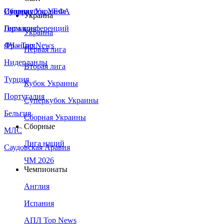
Сборная Украины
Италия
Суперкубок УЕФА
Украина
Германия
Лига конференций
Украина
Франция
ЛЧ - Top News
Первая лига
Нидерланды
Вторая лига
Турция
Кубок Украины
Португалия
Суперкубок Украины
Бельгия
Сборная Украины
Сборные
МЛС
Лига наций
Саудовская Аравия
ЧМ 2026
Чемпионаты
Англия
Испания
АПЛ Top News