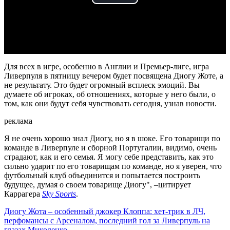
Play
Video
Для всех в игре, особенно в Англии и Премьер-лиге, игра
Ливерпуля в пятницу вечером будет посвящена Диогу Жоте, а
не результату. Это будет огромный всплеск эмоций. Вы
думаете об игроках, об отношениях, которые у него были, о
том, как они будут себя чувствовать сегодня, узнав новости.
реклама
Я не очень хорошо знал Диогу, но я в шоке. Его товарищи по
команде в Ливерпуле и сборной Португалии, видимо, очень
страдают, как и его семья. Я могу себе представить, как это
сильно ударит по его товарищам по команде, но я уверен, что
футбольный клуб объединится и попытается построить
будущее, думая о своем товарище Диогу", –цитирует
Каррагера
Sky Sports
.
Диогу Жота – особенный джокер Клоппа: хет-трик в ЛЧ,
перфомансы с Арсеналом, последний гол за Ливерпуль на
глазах Миколенко