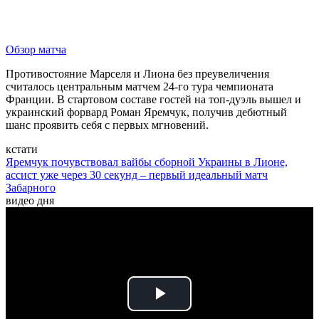
Обзор матча
Противостояние Марселя и Лиона без преувеличения
считалось центральным матчем 24-го тура чемпионата
Франции. В стартовом составе гостей на топ-дуэль вышел и
украинский форвард Роман Яремчук, получив дебютный
шанс проявить себя с первых мгновений.
кстати
Яремчук почувствовал вайбы сборной Украины в Лионе,
ассист уже через 30 секунд – первый идеальный матч
Забарного
видео дня
Play