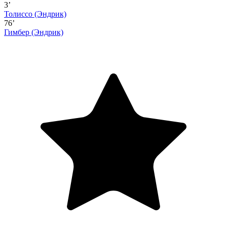
3’
Толиссо
(Эндрик)
76’
Гимбер
(Эндрик)