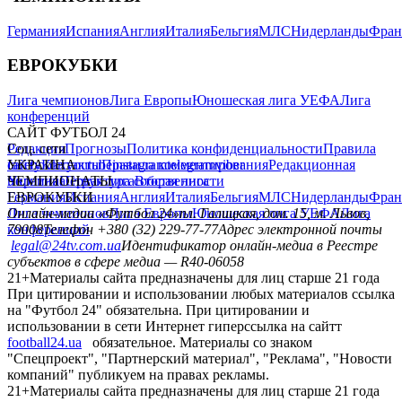
Германия
Испания
Англия
Италия
Бельгия
МЛС
Нидерланды
Фран
ЕВРОКУБКИ
Лига чемпионов
Лига Европы
Юношеская лига УЕФА
Лига
конференций
САЙТ ФУТБОЛ 24
Редакция
Соц. сети
Прогнозы
Политика конфиденциальности
Правила
сайту
facebook
УКРАИНА
Контакты
x
youtube
Правила комментирования
instagram
telegram
viber
Редакционная
политика
Украина
ЧЕМПИОНАТЫ
Первая лига
Структура собственности
Вторая лига
Германия
ЕВРОКУБКИ
Испания
Англия
Италия
Бельгия
МЛС
Нидерланды
Фран
Лига чемпионов
Онлайн-медиа «Футбол 24»
Лига Европы
пл. Галицкая, дом. 15, м. Львов,
Юношеская лига УЕФА
Лига
конференций
79008
Телефон +380 (32) 229-77-77
Адрес электронной почты
legal@24tv.com.ua
Идентификатор онлайн-медиа в Реестре
субъектов в сфере медиа — R40-06058
21+
Материалы сайта предназначены для лиц старше 21 года
При цитировании и использовании любых материалов ссылка
на "Футбол 24" обязательна. При цитировании и
использовании в сети Интернет гиперссылка на сайтт
football24.ua
обязательное. Материалы со знаком
"Спецпроект", "Партнерский материал", "Реклама", "Новости
компаний" публикуем на правах рекламы.
21+
Материалы сайта предназначены для лиц старше 21 года