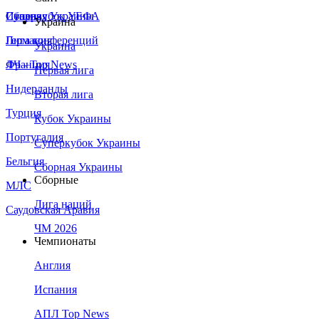
Сборная Украины
Италия
Суперкубок УЕФА
Украина
Германия
Лига конференций
Украина
Франция
ЛЧ - Top News
Первая лига
Нидерланды
Вторая лига
Турция
Кубок Украины
Португалия
Суперкубок Украины
Бельгия
Сборная Украины
Сборные
МЛС
Лига наций
Саудовская Аравия
ЧМ 2026
Чемпионаты
Англия
Испания
АПЛ Top News