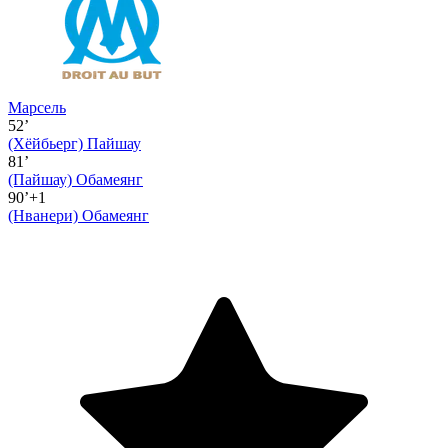
Марсель
52’
(Хёйбьерг)
Пайшау
81’
(Пайшау)
Обамеянг
90’+1
(Нванери)
Обамеянг