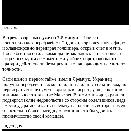
Video
реклама
Встреча взорвалась уже на 3-й минуте. Толиссо
воспользовался передачей от Эндрика, ворвался в штрафную
и хладнокровно переиграл голкипера, открыв счет в матче.
После быстрого гола команды не закрылись – игра пошла на
встречных курсах с моментами у обоих ворот, однако то
вратари действовали безупречно, то нападающим не хватало
точности.
Свой шанс в первом тайме имел и Яремчук. Украинец
получил передачу и выскочил один на один с голкипером, но
переиграть его не сумел – вратарь выиграл дуэль, сохранив
минимальное отставание Марселя. В этом эпизоде украинец
подвергся волне недовольства со стороны болельщиков, ведь
вместо удара мог отдать передачу на партнера, который имел
значительно более выгодную позицию, чтобы удвоить
преимущество своей команды.
видео дня