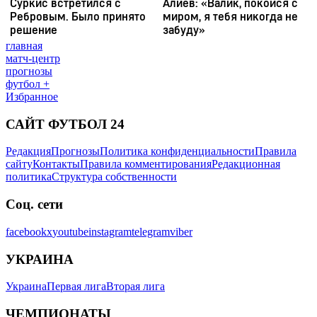
главная
матч-центр
прогнозы
футбол +
Избранное
САЙТ ФУТБОЛ 24
Редакция
Прогнозы
Политика конфиденциальности
Правила
сайту
Контакты
Правила комментирования
Редакционная
политика
Структура собственности
Соц. сети
facebook
x
youtube
instagram
telegram
viber
УКРАИНА
Украина
Первая лига
Вторая лига
ЧЕМПИОНАТЫ