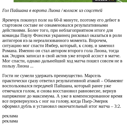
Гол Пайшана в ворота Лиона / коллаж из соцсетей
Яремчук покинул поле на 60-й минуте, поэтому его дебют в
стартовом составе не ознаменовался результативными
действиями. Более того, при неблагоприятном итоге для
команды Паулу Фонсеки украинец рисковал оказаться в роли
антигероя из-за нереализованного момента. Впрочем,
ситуацию мог спасти Имбер, который, к слову, и заменил
Романа. Именно он стал автором второго гола Лиона, тогда
как Эндрик записал в свой актив уже второй ассист в матче.
Мог спасти, однако дальнейший ход матча пошел совсем не в
пользу Лиона ...
Гости не сумели удержать преимущество. Марсель
практически сразу ответил результативной атакой – Обамеянг
воспользовался передачей Пайшана, который ранее уже
отмечался голом, и снова восстановил равновесие, вернув
напряжение до максимума. А уже в компенсированное время
все перевернулось с ног на голову, когда Пьер-Эмерик
оформил дубль и установил окончательный итог матча – 3:2.
реклама
реклама