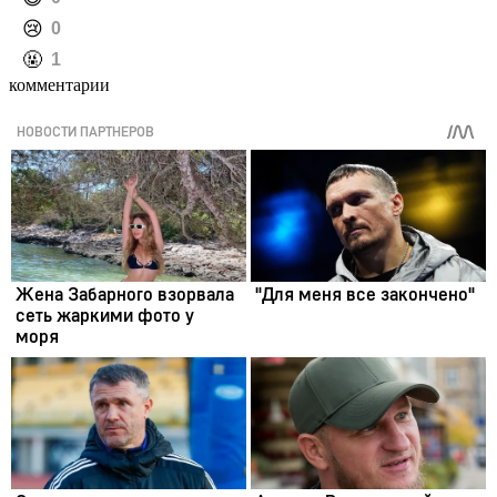
️😢
0
️🤬
1
комментарии