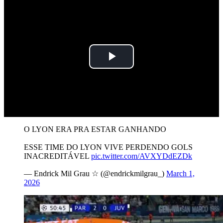
Play
Video
O LYON ERA PRA ESTAR GANHANDO
ESSE TIME DO LYON VIVE PERDENDO GOLS
INACREDITÁVEL
pic.twitter.com/AVXYDdEZDk
— Endrick Mil Grau ☆ (@endrickmilgrau_)
March 1,
2026