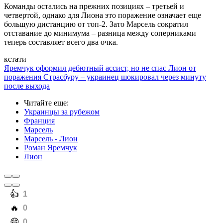
Команды остались на прежних позициях – третьей и
четвертой, однако для Лиона это поражение означает еще
большую дистанцию от топ-2. Зато Марсель сократил
отставание до минимума – разница между соперниками
теперь составляет всего два очка.
кстати
Яремчук оформил дебютный ассист, но не спас Лион от
поражения Страсбуру – украинец шокировал через минуту
после выхода
Читайте еще
:
Украинцы за рубежом
Франция
Марсель
Марсель - Лион
Роман Яремчук
Лион
️👍
1
️🔥
0
️😄
0