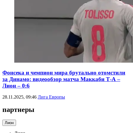
Фонсека и чемпион мира брутально отомстили
за Динамо: видеообзор матча Маккаби Т-А –
Лион – 0:6
28.11.2025, 09:46
Лига Европы
партнеры
Лион