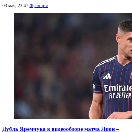
03 мая, 23:47
Франция
Дубль Яремчука в видеообзоре матча Лион –