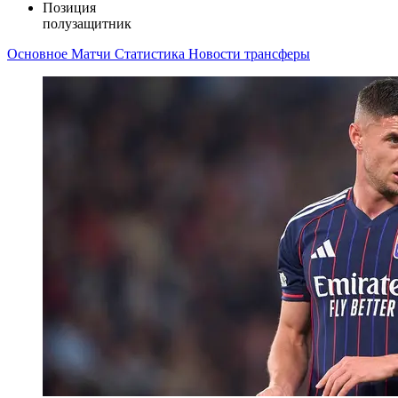
Позиция
полузащитник
Основное
Матчи
Статистика
Новости
трансферы