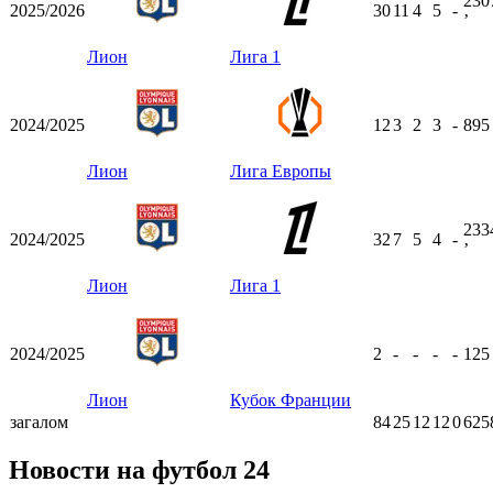
230
2025/2026
30
11
4
5
-
ʼ
Лион
Лига 1
2024/2025
12
3
2
3
-
89
Лион
Лига Европы
233
2024/2025
32
7
5
4
-
ʼ
Лион
Лига 1
2024/2025
2
-
-
-
-
12
Лион
Кубок Франции
загалом
84
25
12
12
0
625
Новости на футбол 24