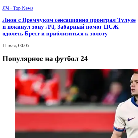
ЛЧ - Top News
Лион с Яремчуком сенсационно проиграл Тулузе
и покинул зону ЛЧ, Забарный помог ПСЖ
одолеть Брест и приблизиться к золоту
11 мая, 00:05
Популярное на футбол 24