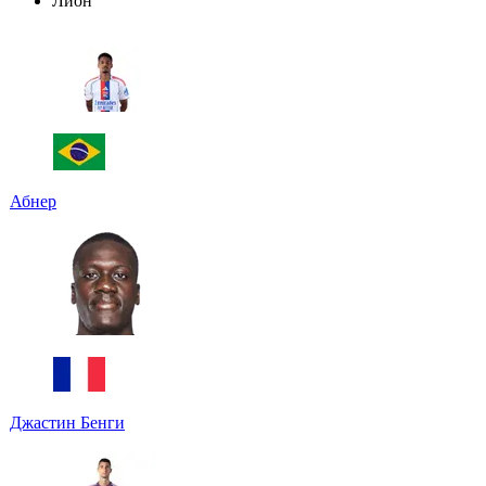
Лион
Абнер
Джастин Бенги