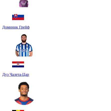
Доминик Грейф
Дуэ Чалета-Цар