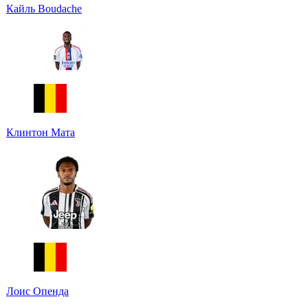
Кайль Boudache
Клинтон Мата
Лоис Опенда