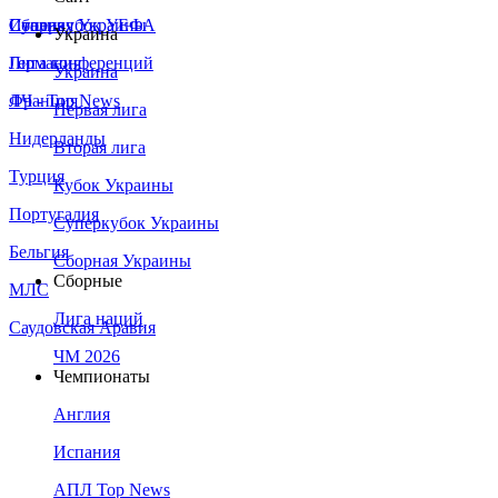
Сборная Украины
Италия
Суперкубок УЕФА
Украина
Германия
Лига конференций
Украина
Франция
ЛЧ - Top News
Первая лига
Нидерланды
Вторая лига
Турция
Кубок Украины
Португалия
Суперкубок Украины
Бельгия
Сборная Украины
Сборные
МЛС
Лига наций
Саудовская Аравия
ЧМ 2026
Чемпионаты
Англия
Испания
АПЛ Top News