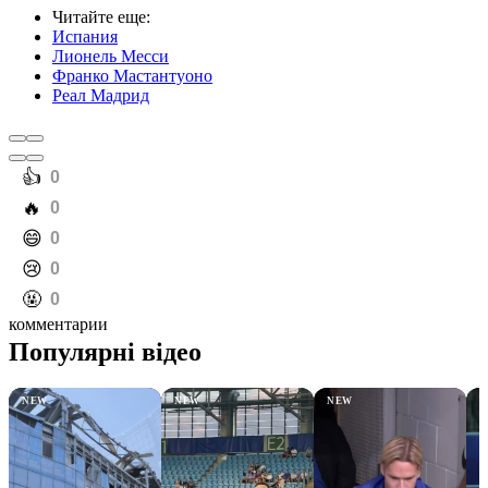
Читайте еще
:
Испания
Лионель Месси
Франко Мастантуоно
Реал Мадрид
️👍
0
️🔥
0
️😄
0
️😢
0
️🤬
0
комментарии