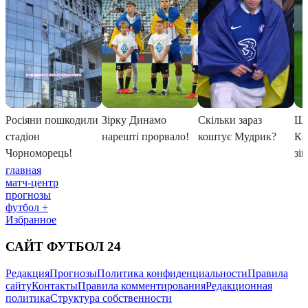
главная
матч-центр
прогнозы
футбол +
Избранное
САЙТ ФУТБОЛ 24
Редакция
Прогнозы
Политика конфиденциальности
Правила
сайту
Контакты
Правила комментирования
Редакционная
политика
Структура собственности