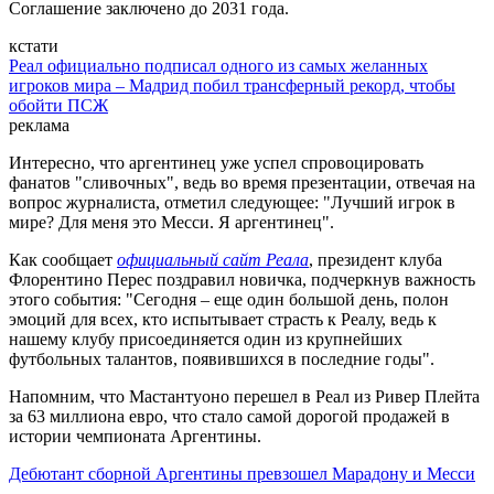
Соглашение заключено до 2031 года.
кстати
Реал официально подписал одного из самых желанных
игроков мира – Мадрид побил трансферный рекорд, чтобы
обойти ПСЖ
реклама
Интересно, что аргентинец уже успел спровоцировать
фанатов "сливочных", ведь во время презентации, отвечая на
вопрос журналиста, отметил следующее: "Лучший игрок в
мире? Для меня это Месси. Я аргентинец".
Как сообщает
официальный сайт Реала
, президент клуба
Флорентино Перес поздравил новичка, подчеркнув важность
этого события: "Сегодня – еще один большой день, полон
эмоций для всех, кто испытывает страсть к Реалу, ведь к
нашему клубу присоединяется один из крупнейших
футбольных талантов, появившихся в последние годы".
Напомним, что Мастантуоно перешел в Реал из Ривер Плейта
за 63 миллиона евро, что стало самой дорогой продажей в
истории чемпионата Аргентины.
Дебютант сборной Аргентины превзошел Марадону и Месси