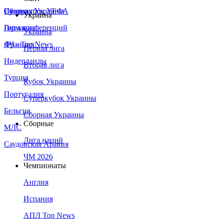
Сборная Украины
Италия
Суперкубок УЕФА
Украина
Германия
Лига конференций
Украина
Франция
ЛЧ - Top News
Первая лига
Нидерланды
Вторая лига
Турция
Кубок Украины
Португалия
Суперкубок Украины
Бельгия
Сборная Украины
Сборные
МЛС
Лига наций
Саудовская Аравия
ЧМ 2026
Чемпионаты
Англия
Испания
АПЛ Top News