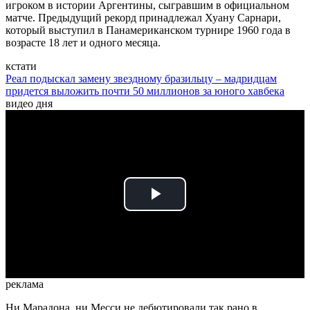
игроком в истории Аргентины, сыгравшим в официальном
матче. Предыдущий рекорд принадлежал Хуану Сарнари,
который выступил в Панамериканском турнире 1960 года в
возрасте 18 лет и одного месяца.
кстати
Реал подыскал замену звездному бразильцу – мадридцам
придется выложить почти 50 миллионов за юного хавбека
видео дня
Play
Video
реклама
Ни Марадона, ни Месси не дебютировали так рано в