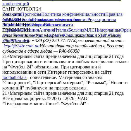
конференций
САЙТ ФУТБОЛ 24
Редакция
Соц. сети
Прогнозы
Политика конфиденциальности
Правила
сайту
facebook
УКРАИНА
Контакты
x
youtube
Правила комментирования
instagram
telegram
viber
Редакционная
политика
Украина
ЧЕМПИОНАТЫ
Первая лига
Структура собственности
Вторая лига
Германия
ЕВРОКУБКИ
Испания
Англия
Италия
Бельгия
МЛС
Нидерланды
Фран
Лига чемпионов
Онлайн-медиа «Футбол 24»
Лига Европы
пл. Галицкая, дом. 15, м. Львов,
Юношеская лига УЕФА
Лига
конференций
79008
Телефон +380 (32) 229-77-77
Адрес электронной почты
legal@24tv.com.ua
Идентификатор онлайн-медиа в Реестре
субъектов в сфере медиа — R40-06058
21+
Материалы сайта предназначены для лиц старше 21 года
При цитировании и использовании любых материалов ссылка
на "Футбол 24" обязательна. При цитировании и
использовании в сети Интернет гиперссылка на сайтт
football24.ua
обязательное. Материалы со знаком
"Спецпроект", "Партнерский материал", "Реклама", "Новости
компаний" публикуем на правах рекламы.
21+
Материалы сайта предназначены для лиц старше 21 года
Все права защищены. © 2005 -
2026
, ЧАО
"Телерадиокомпания Люкс". "Футбол 24".