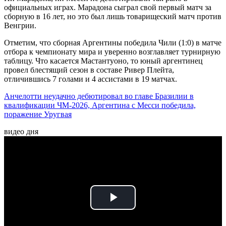
официальных играх. Марадона сыграл свой первый матч за
сборную в 16 лет, но это был лишь товарищеский матч против
Венгрии.
Отметим, что сборная Аргентины победила Чили (1:0) в матче
отбора к чемпионату мира и уверенно возглавляет турнирную
таблицу. Что касается Мастантуоно, то юный аргентинец
провел блестящий сезон в составе Ривер Плейта,
отличившись 7 голами и 4 ассистами в 19 матчах.
Анчелотти неудачно дебютировал во главе Бразилии в
квалификации ЧМ-2026, Аргентина с Месси победила,
поражение Уругвая
видео дня
Play