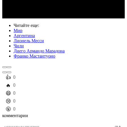
Video
Читайте еще
:
Мир
Аргентина
Лионель Месси
Чили
Диего Армандо Марадона
Франко Мастантуоно
️👍
0
️🔥
0
️😄
0
️😢
0
️🤬
0
комментарии