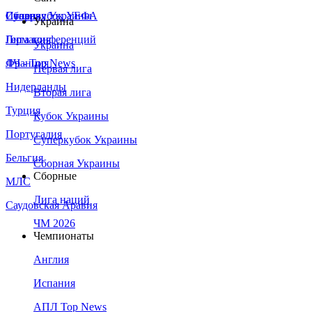
Сборная Украины
Италия
Суперкубок УЕФА
Украина
Германия
Лига конференций
Украина
Франция
ЛЧ - Top News
Первая лига
Нидерланды
Вторая лига
Турция
Кубок Украины
Португалия
Суперкубок Украины
Бельгия
Сборная Украины
Сборные
МЛС
Лига наций
Саудовская Аравия
ЧМ 2026
Чемпионаты
Англия
Испания
АПЛ Top News