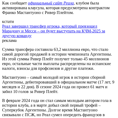
Как сообщает
официальный сайт Реала
, клубом была
активирована клаусула, которая предусмотрена контрактом
Франко Мастантуоно с Ривер Плейтом.
кстати
Реал завершил трансфер игрока, который превзошел
Марадону и Месси – он будет выступать на КЧМ-2025 за
другую команду
реклама
Сумма трансфера составила 63,2 миллиона евро, что стало
самой дорогой продажей в истории чемпионата Аргентины.
Из этой суммы Ривер Плейт получит только 45 миллионов
евро, остальные части выплаты распределены на испанские
налоги, взносы для профсоюзов и другие платежи.
Мастантуоно – самый молодой игрок в истории сборной
Аргентины, дебютировавший в официальном матче (17 лет, 9
месяцев и 22 дня). В сезоне 2024 года он провел 61 матч и
забил 10 голов за Ривер Плейт.
В феврале 2024 года он стал самым молодым автором гола в
истории клуба, а в марте добыл свой первый трофей –
Суперкубок Аргентины. Долгое время Мастантуоно
связывали с ПСЖ, но Реал сумел опередить французов в