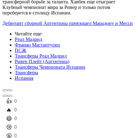
трансферной борьбе за таланта. Хавбек еще отыграет
Клубный чемпионат мира за Ривер и только потом
переберется в столицу Испании.
Дебютант сборной Аргентины превзошел Марадону и Месси
Читайте еще
:
Реал Мадрид
Франко Мастантуоно
ПСЖ
Трансферы Реал Мадрид
Ривер Плейт (Аргентина)
Трансферы Чемпионата Испании
Трансферы
Испания
️👍
0
️🔥
0
️😄
0
️😢
0
️🤬
0