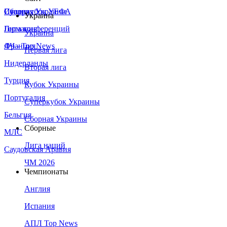
Сборная Украины
Италия
Суперкубок УЕФА
Украина
Германия
Лига конференций
Украина
Франция
ЛЧ - Top News
Первая лига
Нидерланды
Вторая лига
Турция
Кубок Украины
Португалия
Суперкубок Украины
Бельгия
Сборная Украины
Сборные
МЛС
Лига наций
Саудовская Аравия
ЧМ 2026
Чемпионаты
Англия
Испания
АПЛ Top News