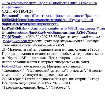
Лига чемпионов
Лига Европы
Юношеская лига УЕФА
Лига
конференций
САЙТ ФУТБОЛ 24
Редакция
Соц. сети
Прогнозы
Политика конфиденциальности
Правила
сайту
facebook
УКРАИНА
Контакты
x
youtube
Правила комментирования
instagram
telegram
viber
Редакционная
политика
Украина
ЧЕМПИОНАТЫ
Первая лига
Структура собственности
Вторая лига
Германия
ЕВРОКУБКИ
Испания
Англия
Италия
Бельгия
МЛС
Нидерланды
Фран
Лига чемпионов
Онлайн-медиа «Футбол 24»
Лига Европы
пл. Галицкая, дом. 15, м. Львов,
Юношеская лига УЕФА
Лига
конференций
79008
Телефон +380 (32) 229-77-77
Адрес электронной почты
legal@24tv.com.ua
Идентификатор онлайн-медиа в Реестре
субъектов в сфере медиа — R40-06058
21+
Материалы сайта предназначены для лиц старше 21 года
При цитировании и использовании любых материалов ссылка
на "Футбол 24" обязательна. При цитировании и
использовании в сети Интернет гиперссылка на сайтт
football24.ua
обязательное. Материалы со знаком
"Спецпроект", "Партнерский материал", "Реклама", "Новости
компаний" публикуем на правах рекламы.
21+
Материалы сайта предназначены для лиц старше 21 года
Все права защищены. © 2005 -
2026
, ЧАО
"Телерадиокомпания Люкс". "Футбол 24".