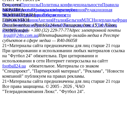
Редакция
Соц. сети
Прогнозы
Политика конфиденциальности
Правила
сайту
facebook
УКРАИНА
Контакты
x
youtube
Правила комментирования
instagram
telegram
viber
Редакционная
политика
Украина
ЧЕМПИОНАТЫ
Первая лига
Структура собственности
Вторая лига
Германия
ЕВРОКУБКИ
Испания
Англия
Италия
Бельгия
МЛС
Нидерланды
Фран
Лига чемпионов
Онлайн-медиа «Футбол 24»
Лига Европы
пл. Галицкая, дом. 15, м. Львов,
Юношеская лига УЕФА
Лига
конференций
79008
Телефон +380 (32) 229-77-77
Адрес электронной почты
legal@24tv.com.ua
Идентификатор онлайн-медиа в Реестре
субъектов в сфере медиа — R40-06058
21+
Материалы сайта предназначены для лиц старше 21 года
При цитировании и использовании любых материалов ссылка
на "Футбол 24" обязательна. При цитировании и
использовании в сети Интернет гиперссылка на сайтт
football24.ua
обязательное. Материалы со знаком
"Спецпроект", "Партнерский материал", "Реклама", "Новости
компаний" публикуем на правах рекламы.
21+
Материалы сайта предназначены для лиц старше 21 года
Все права защищены. © 2005 -
2026
, ЧАО
"Телерадиокомпания Люкс". "Футбол 24".