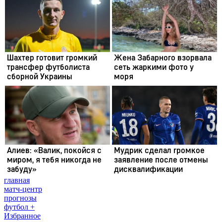
главная
матч-центр
прогнозы
футбол +
Избранное