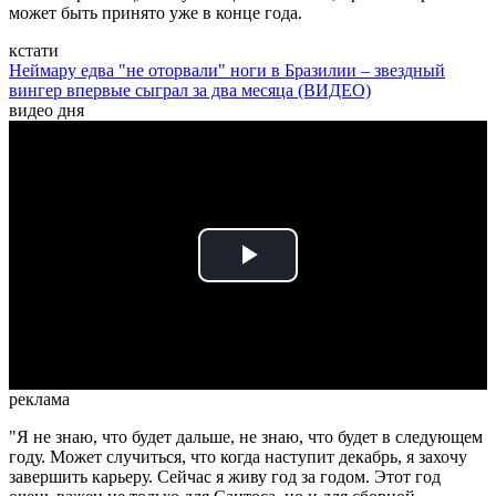
может быть принято уже в конце года.
кстати
Неймару едва "не оторвали" ноги в Бразилии – звездный
вингер впервые сыграл за два месяца (ВИДЕО)
видео дня
Play
Video
реклама
"Я не знаю, что будет дальше, не знаю, что будет в следующем
году. Может случиться, что когда наступит декабрь, я захочу
завершить карьеру. Сейчас я живу год за годом. Этот год