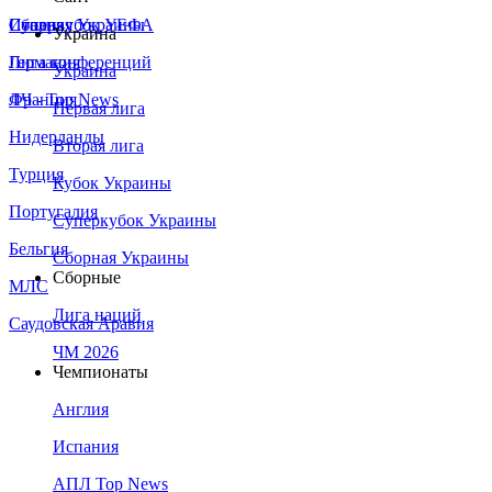
Сборная Украины
Италия
Суперкубок УЕФА
Украина
Германия
Лига конференций
Украина
Франция
ЛЧ - Top News
Первая лига
Нидерланды
Вторая лига
Турция
Кубок Украины
Португалия
Суперкубок Украины
Бельгия
Сборная Украины
Сборные
МЛС
Лига наций
Саудовская Аравия
ЧМ 2026
Чемпионаты
Англия
Испания
АПЛ Top News