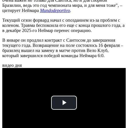
очень важен не только для Сантоса, но и для сборной
Бразилии, ведь это год чемпионата мира, и для меня тоже", –
цитирует Неймара
Mundodeportivo
.
Текущий сезон форвард начал с опозданием из-за проблем с
коленом. Травма беспокоила его еще с конца прошлого года, а
в декабре 2025-го Неймар перенес операцию.
В январе он продлил контракт с Сантосом до завершения
текущего года. Возвращение на поле состоялось 16 февраля –
бразилец вышел на замену в матче против Вело Клуб,
который завершился победой команды Неймара 6:0.
видео дня
Play
Video