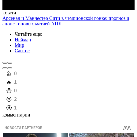
кстати
Арсенал и Манчестер Сити в чемпионской гонке: прогноз и
анонс топовых матчей АПЛ
Читайте еще
:
Неймар
Мир
Сантос
️👍
0
️🔥
1
️😄
0
️😢
2
️🤬
1
комментарии