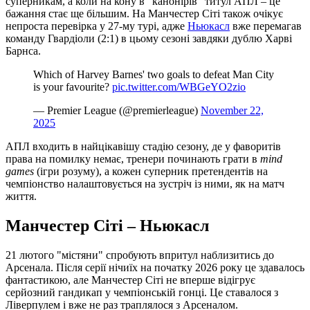
суперникам, а коли на кону в "канонірів" титул АПЛ – це
бажання стає ще більшим. На Манчестер Сіті також очікує
непроста перевірка у 27-му турі, адже
Ньюкасл
вже перемагав
команду Гвардіоли (2:1) в цьому сезоні завдяки дублю Харві
Барнса.
Which of Harvey Barnes' two goals to defeat Man City
is your favourite?
pic.twitter.com/WBGeYO2zio
— Premier League (@premierleague)
November 22,
2025
АПЛ входить в найцікавішу стадію сезону, де у фаворитів
права на помилку немає, тренери починають грати в
mind
games
(ігри розуму), а кожен суперник претендентів на
чемпіонство налаштовується на зустріч із ними, як на матч
життя.
Манчестер Сіті – Ньюкасл
21 лютого "містяни" спробують впритул наблизитись до
Арсенала. Після серії нічиїх на початку 2026 року це здавалось
фантастикою, але Манчестер Сіті не вперше відігрує
серйозний гандикап у чемпіонській гонці. Це ставалося з
Ліверпулем і вже не раз траплялося з Арсеналом.