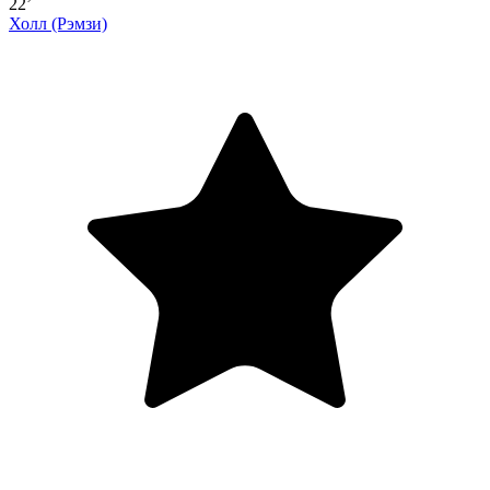
22’
Холл
(Рэмзи)