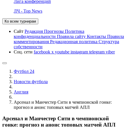
Лига конференций
ЛЧ - Top News
Ко всем турнирам
Сайт
Редакция
Прогнозы
Политика
конфиденциальности
Правила сайту
Контакты
Правила
комментирования
Редакционная политика
Структура
собственности
Соц. сети
facebook
x
youtube
instagram
telegram
viber
Футбол 24
Новости футбола
Англия
Арсенал и Манчестер Сити в чемпионской гонке:
прогноз и анонс топовых матчей АПЛ
Арсенал и Манчестер Сити в чемпионской
гонке: прогноз и анонс топовых матчей АПЛ