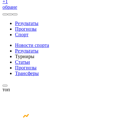
+
1
обране
Результаты
Прогнозы
Спорт
Новости спорта
Результаты
Турниры
Статьи
Прогнозы
Трансферы
топ