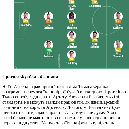
Прогноз Футбол 24 – нічия
Якби Арсенал грав проти Тоттенхема Томаса Франка –
розгромна перемога "канонірів" була б очевидною. Проте Ігор
Тудор спробує здивувати Артету. Автоголи й забиті м'ячі зі
стандартів не можуть завжди працювати, як швейцарський
годинник, на користь Арсенала. До того ж Тоттенхему буде
нічого втрачати, адже справи в АПЛ йдуть не дуже. А ось
гості більше не мають права на помилку – ще одна нічия чи
поразка підпустить Манчестер Сіті на фатальну відстань.