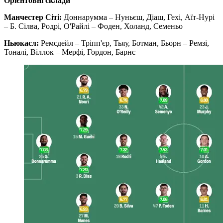
Орієнтовні склади
Манчестер Сіті:
Доннарумма – Нуньєш, Діаш, Гехі, Аїт-Нурі
– Б. Сілва, Родрі, О'Райлі – Фоден, Холанд, Семеньо
Ньюкасл:
Ремсдейл – Тріпп'єр, Тьяу, Ботман, Бьорн – Ремзі,
Тоналі, Віллок – Мерфі, Гордон, Барнс