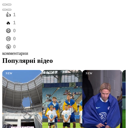
️👍
1
️🔥
1
️😄
0
️😢
0
️🤬
0
комментарии