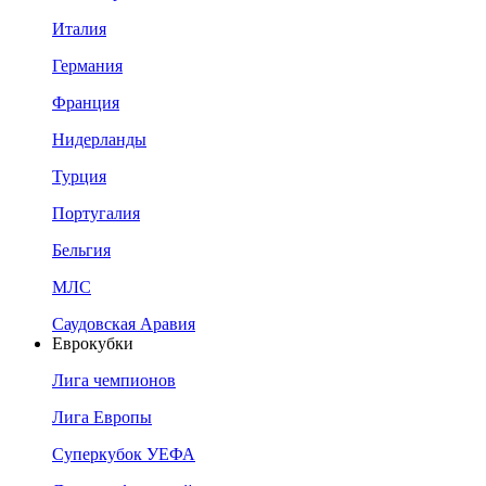
Италия
Германия
Франция
Нидерланды
Турция
Португалия
Бельгия
МЛС
Саудовская Аравия
Еврокубки
Лига чемпионов
Лига Европы
Суперкубок УЕФА