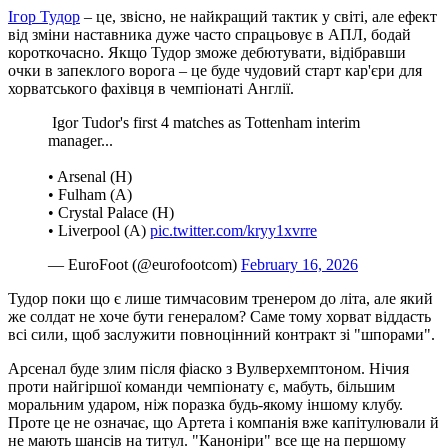
Ігор Тудор
– це, звісно, не найкращий тактик у світі, але ефект
від зміни наставника дуже часто спрацьовує в АПЛ, бодай
короткочасно. Якщо Тудор зможе дебютувати, відібравши
очки в запеклого ворога – це буде чудовий старт кар'єри для
хорватського фахівця в чемпіонаті Англії.
️ Igor Tudor's first 4 matches as Tottenham interim
manager...
• Arsenal (H)
• Fulham (A)
• Crystal Palace (H)
• Liverpool (A)
pic.twitter.com/kryy1xvrre
— EuroFoot (@eurofootcom)
February 16, 2026
Тудор поки що є лише тимчасовим тренером до літа, але який
же солдат не хоче бути генералом? Саме тому хорват віддасть
всі сили, щоб заслужити повноцінний контракт зі "шпорами".
Арсенал буде злим після фіаско з Вулверхемптоном. Нічия
проти найгіршої команди чемпіонату є, мабуть, більшим
моральним ударом, ніж поразка будь-якому іншому клубу.
Проте це не означає, що Артета і компанія вже капітулювали й
не мають шансів на титул. "Каноніри" все ще на першому