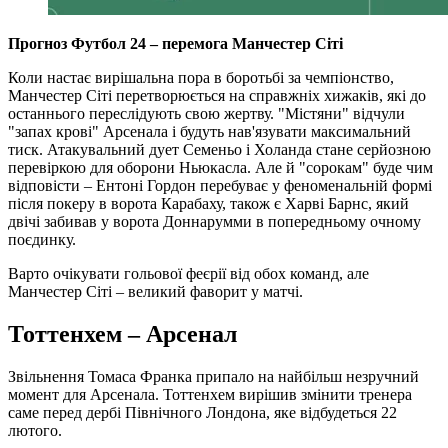
Прогноз Футбол 24 – перемога Манчестер Сіті
Коли настає вирішальна пора в боротьбі за чемпіонство,
Манчестер Сіті перетворюється на справжніх хижаків, які до
останнього переслідують свою жертву. "Містяни" відчули
"запах крові" Арсенала і будуть нав'язувати максимальний
тиск. Атакувальний дует Семеньо і Холанда стане серйозною
перевіркою для оборони Ньюкасла. Але й "сорокам" буде чим
відповісти – Ентоні Гордон перебуває у феноменальній формі
після покеру в ворота Карабаху, також є Харві Барнс, який
двічі забивав у ворота Доннарумми в попередньому очному
поєдинку.
Варто очікувати гольової феєрії від обох команд, але
Манчестер Сіті – великий фаворит у матчі.
Тоттенхем – Арсенал
Звільнення Томаса Франка припало на найбільш незручний
момент для Арсенала. Тоттенхем вирішив змінити тренера
саме перед дербі Північного Лондона, яке відбудеться 22
лютого.