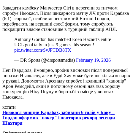
Завадити камбеку Манчестер Сіті в перегони за титулом
спробує Ньюкасл. Після шикарного матчу ЛЧ проти Карабаха
(6:1) "сороки", особливо нестримний Ентоні Гордон,
перебувають на вершині своєї форми, тому спробують
покращити власне становище в турнірній таблиці АПЛ.
Anthony Gordon has matched Eden Hazard's entire
UCL goal tally in just 9 games this season!
pic.twitter.com/SvJPTDB8TX
— DR Sports (@drsportsmedia)
February 19, 2026
Пеп Гвардіола, ймовірно, зробив висновки після попередньої
поразки Ньюкаслу, але в Едді Хау може бути ще кілька козирів
у рукаві. Допомогти Арсеналу спробує і колишній "канонір"
Арон Ремсдейл, який в поточному сезоні нав'язав хорошу
конкуренцію Ніку Поупу в боротьбі за місце у воротах
Ньюкасла.
кстати
Ньюкасл знищив Карабах, забивши 6 голів у Баку –
Гордон оформив "покер" і повторив рекорд легенди
Шахтаря