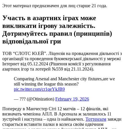
Этот материал предназначен для лиц старше 21 года.
Участь в азартних іграх може
викликати ігрову залежність.
Дотримуйтесь правил (принципів)
відповідальної гри
ТОВ “СЛОТС Ю.ЕЙ”. Ліцензія на провадження діяльності з
організації та проведення букмекерської діяльності у мережі
Інтернет від 05.12.2024 (Рішення комісії з регулювання
азартних ігор та лотерей №559 від 21.11.2024).
Comparing Arsenal and Manchester city fixtures,are we
still winning the league this season?
pic.twitter.com/cr1qeYkJB9
— ??? (@Otinization)
February 19, 2026
Попереду в Манчестер Сіті 12 матчів – 12 фіналів, які
визначать чемпіона АПЛ. В Арсенала ж залишилось 11
зустрічей і наступна – одна із найважчих.
Тоттенхем
завжди
старається вставити палки в колеса своїм одвічним