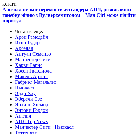
кстати
Арсенал не зміг перемогти аутсайдера АПЛ, розписавши
ганебну нічию з Вулверхемптоном – Ман Cіті може підійти
впритул
Читайте еще
:
Арон Ремсдейл
Игор Тудор
Арсенал
Антуан Семеньо
Манчестер Сити
Харви Барнс
Хосеп Гвардиола
Микель Артета
Габриэл Магальяэс
Ньюкасл
Эдди Хау
Эберечи Эзе
Эрлинг Холанд
Энтони Гордон
Англия
АПЛ Top News
Манчестер Сити - Ньюкасл
Тоттенхэм