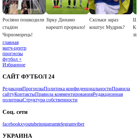
главная
матч-центр
прогнозы
футбол +
Избранное
САЙТ ФУТБОЛ 24
Редакция
Прогнозы
Политика конфиденциальности
Правила
сайту
Контакты
Правила комментирования
Редакционная
политика
Структура собственности
Соц. сети
facebook
x
youtube
instagram
telegram
viber
УКРАИНА