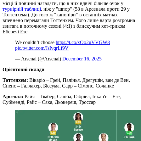
місці й повинні нагадати, що в них вдвічі більше очок у
турнірній таблиці
, ніж у "шпор" (58 в Арсенала проти 29 у
Тоттенхема). До того ж "каноніри" в останніх матчах
впевнено перемагали Тоттенхем. Чого лише варта розгромна
звитяга в поточному сезоні (4:1) з блискучим хет-триком
Еберечі Езе.
We couldn’t choose
https://t.co/xOo2uVVGW8
pic.twitter.com/JsIvqrLf9V
— Arsenal (@Arsenal)
December 16, 2025
Орієнтовні склади
Тоттенхем:
Вікаріо – Грей, Палінья, Дрегушін, ван де Вен,
Спенс – Галлахер, Біссума, Сарр – Сімонс, Соланке
Арсенал:
Райя – Тімбер, Саліба, Габріел, Інкап'є – Езе,
Субіменді, Райс – Сака, Дьокереш, Троссар