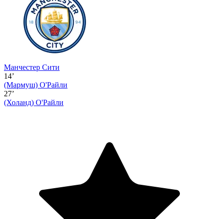
Манчестер Сити
14’
(Мармуш)
О'Райли
27’
(Холанд)
О'Райли