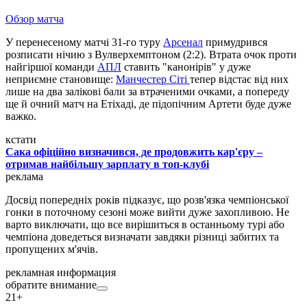
Обзор матча
У перенесеному матчі 31-го туру
Арсенал
примудрився
розписати нічию з Вулверхемптоном (2:2). Втрата очок проти
найгіршої команди
АПЛ
ставить "канонірів" у дуже
неприємне становище:
Манчестер Сіті
тепер відстає від них
лише на два залікові бали за втраченими очками, а попереду
ще й очний матч на Етіхаді, де підопічним Артети буде дуже
важко.
кстати
Сака офіційно визначився, де продовжить кар'єру –
отримав найбільшу зарплату в топ-клубі
реклама
Досвід попередніх років підказує, що розв'язка чемпіонської
гонки в поточному сезоні може вийти дуже захопливою. Не
варто виключати, що все вирішиться в останньому турі або
чемпіона доведеться визначати завдяки різниці забитих та
пропущених м'ячів.
рекламная информация
обратите внимание
21+