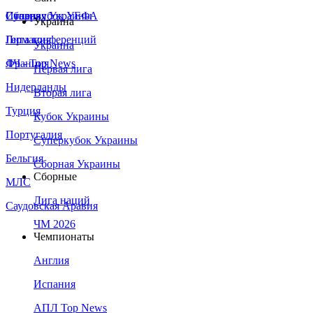
Сборная Украины
Италия
Суперкубок УЕФА
Украина
Германия
Лига конференций
Украина
Франция
ЛЧ - Top News
Первая лига
Нидерланды
Вторая лига
Турция
Кубок Украины
Португалия
Суперкубок Украины
Бельгия
Сборная Украины
Сборные
МЛС
Лига наций
Саудовская Аравия
ЧМ 2026
Чемпионаты
Англия
Испания
АПЛ Top News