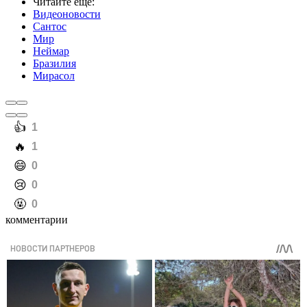
Читайте еще
:
Видеоновости
Сантос
Мир
Неймар
Бразилия
Мирасол
️👍
1
️🔥
1
️😄
0
️😢
0
️🤬
0
комментарии