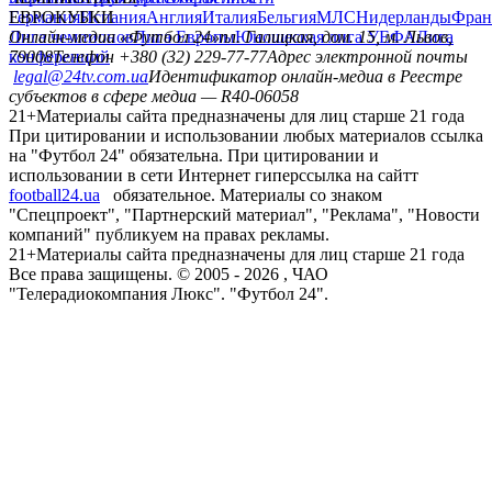
Германия
ЕВРОКУБКИ
Испания
Англия
Италия
Бельгия
МЛС
Нидерланды
Фран
Лига чемпионов
Онлайн-медиа «Футбол 24»
Лига Европы
пл. Галицкая, дом. 15, м. Львов,
Юношеская лига УЕФА
Лига
конференций
79008
Телефон +380 (32) 229-77-77
Адрес электронной почты
legal@24tv.com.ua
Идентификатор онлайн-медиа в Реестре
субъектов в сфере медиа — R40-06058
21+
Материалы сайта предназначены для лиц старше 21 года
При цитировании и использовании любых материалов ссылка
на "Футбол 24" обязательна. При цитировании и
использовании в сети Интернет гиперссылка на сайтт
football24.ua
обязательное. Материалы со знаком
"Спецпроект", "Партнерский материал", "Реклама", "Новости
компаний" публикуем на правах рекламы.
21+
Материалы сайта предназначены для лиц старше 21 года
Все права защищены. © 2005 -
2026
, ЧАО
"Телерадиокомпания Люкс". "Футбол 24".