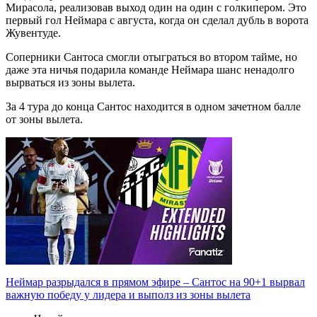
Мирасола, реализовав выход один на один с голкипером. Это
первый гол Неймара с августа, когда он сделал дубль в ворота
Жувентуде.
Соперники Сантоса смогли отыграться во втором тайме, но
даже эта ничья подарила команде Неймара шанс ненадолго
вырваться из зоны вылета.
За 4 тура до конца Сантос находится в одном зачетном балле
от зоны вылета.
Неймар разрыдался в прямом эфире – Сантос на 90+1 вырвал
важную победу у лидера и выполз из зоны вылета