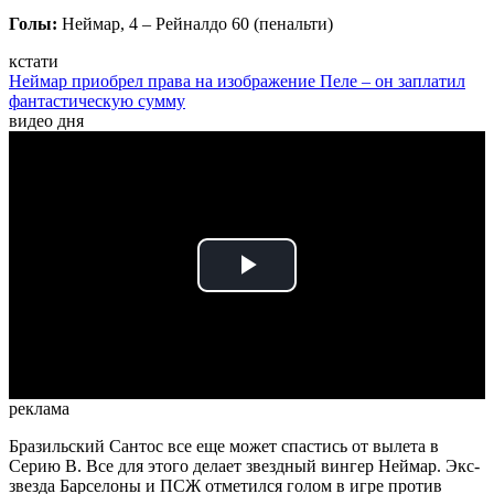
Голы:
Неймар, 4 – Рейналдо 60 (пенальти)
кстати
Неймар приобрел права на изображение Пеле – он заплатил
фантастическую сумму
видео дня
Play
Video
реклама
Бразильский Сантос все еще может спастись от вылета в
Серию B. Все для этого делает звездный вингер Неймар. Экс-
звезда Барселоны и ПСЖ отметился голом в игре против