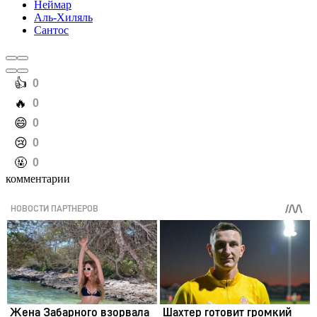
Неймар
Аль-Хиляль
Сантос
️👍
0
️🔥
0
️😄
0
️😢
0
️🤬
0
комментарии