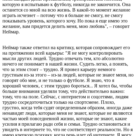
которую я испытываю к футболу, никогда не закончится. Она
останется со мной на всю жизнь. В какой-то момент желание
играть исчезнет – потому что я больше не смогу, не смогу
показывать уровень, которого хочу. Но пока я еще имею это
желание, вам придется делить меня, мою любовь", – говорит
Неймар.
Неймар также ответил на критику, которая сопровождает его
на протяжении всей карьеры: "Я не могу контролировать
мысли других людей. Трудно отвечать тем, кто абсолютно
ничего не понимает в нашей жизни. Судить легко, а понять,
что за этим стоит – трудно. Я провел карьеру немного
грустным из-за этого – из-за людей, которые не знают меня, но
говорят обо мне, и не только о футболе. Я знаю, что я
хороший человек, с этим трудно бороться... Я хотел бы, чтобы
больше внимания уделяли тому, что действительно важно:
тому, что на поле. Сейчас, с интернетом и соцсетями, людям
трудно сосредоточиться только на спортсмене. Плохо,
грустно, когда тебя судят определенным образом, иногда даже
ненавидят люди, которые меня не знают, которые не являются
частью моей повседневной жизни, которые не знают, какие
усилия я прилагаю ради себя и семьи. Трудно остановиться и
увидеть в интернете то, что не соответствует реальности. Но я
имею крепкую психику, когда речь идет об интернете. Я могу