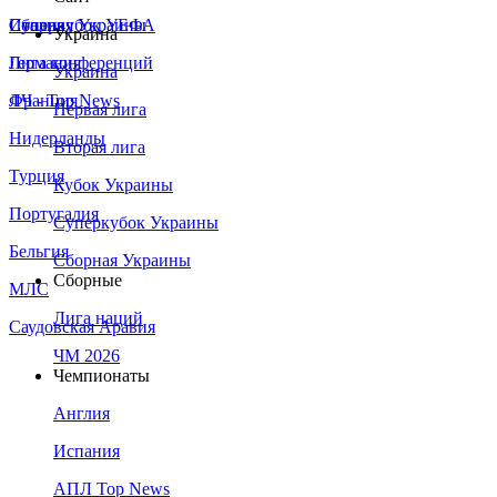
Сборная Украины
Италия
Суперкубок УЕФА
Украина
Германия
Лига конференций
Украина
Франция
ЛЧ - Top News
Первая лига
Нидерланды
Вторая лига
Турция
Кубок Украины
Португалия
Суперкубок Украины
Бельгия
Сборная Украины
Сборные
МЛС
Лига наций
Саудовская Аравия
ЧМ 2026
Чемпионаты
Англия
Испания
АПЛ Top News