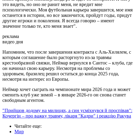
это видеть, но оно не ранит меня, не вредит мне
психологически. Моя футбольная карьера завершится, мое имя
останется в истории, но все закончится, пройдут годы, придут
другие игроки и поколения. Я всегда говорю – имеют
значение только те, кто меня знает".
реклама
видео дня
Напомним, что после завершения контракта с Аль-Хилялем, с
которым соглашение было расторгнуто из-за травмы
крестообразной связки, Неймар вернулся в Сантос – клуба, где
он начинал свою карьеру. Несмотря на проблемы со
здоровьем, бразилец решил остаться до конца 2025 года,
несмотря на интерес из Европы.
Неймар хочет сыграть на чемпионате мира 2026 года и может
сменить клуб уже зимой – в январе 2026-го он снова станет
свободным агентом.
"Прийшов додому на милицях, а син усміхнувся й проспівав":
Кочергін – про важку травму, лікаря "Кадри" і реакцію Ракува
Читайте еще
:
Мир