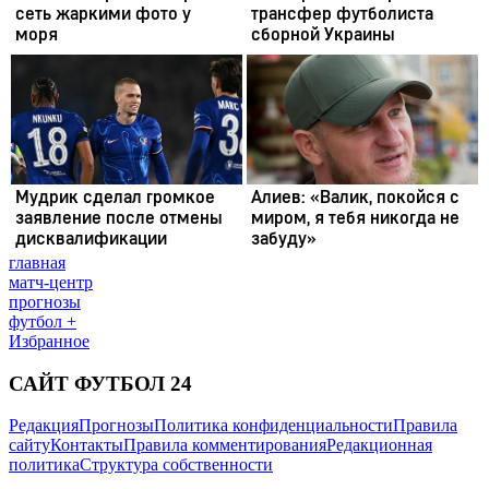
главная
матч-центр
прогнозы
футбол +
Избранное
САЙТ ФУТБОЛ 24
Редакция
Прогнозы
Политика конфиденциальности
Правила
сайту
Контакты
Правила комментирования
Редакционная
политика
Структура собственности