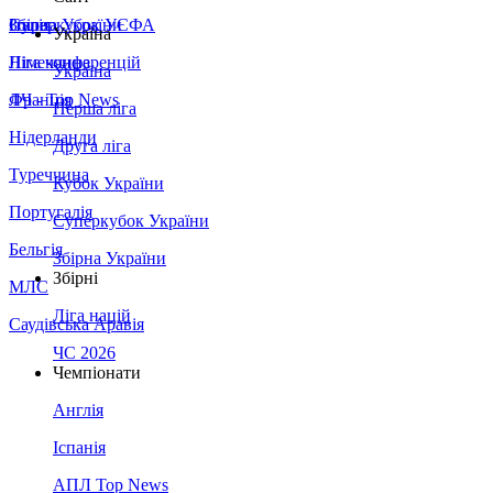
Збірна України
Італія
Суперкубок УЄФА
Україна
Німеччина
Ліга конференцій
Україна
Франція
ЛЧ - Top News
Перша ліга
Нідерланди
Друга ліга
Туреччина
Кубок України
Португалія
Суперкубок України
Бельгія
Збірна України
Збірні
МЛС
Ліга націй
Саудівська Аравія
ЧС 2026
Чемпіонати
Англія
Іспанія
АПЛ Top News