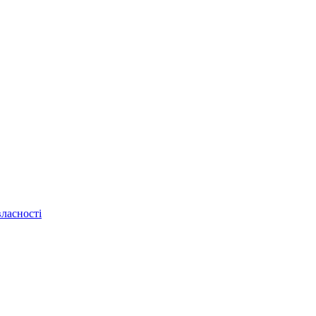
ласності