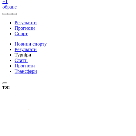
+
1
обране
Результати
Прогнози
Спорт
Новини спорту
Результати
Турніри
Статті
Прогнози
Трансфери
топ