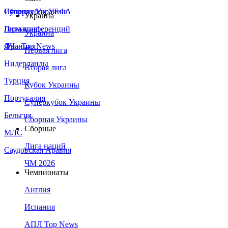
Сборная Украины
Италия
Суперкубок УЕФА
Украина
Германия
Лига конференций
Украина
Франция
ЛЧ - Top News
Первая лига
Нидерланды
Вторая лига
Турция
Кубок Украины
Португалия
Суперкубок Украины
Бельгия
Сборная Украины
Сборные
МЛС
Лига наций
Саудовская Аравия
ЧМ 2026
Чемпионаты
Англия
Испания
АПЛ Top News