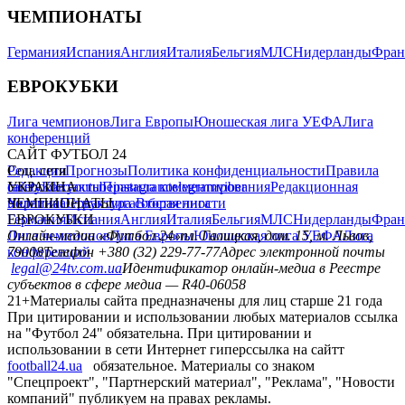
ЧЕМПИОНАТЫ
Германия
Испания
Англия
Италия
Бельгия
МЛС
Нидерланды
Фран
ЕВРОКУБКИ
Лига чемпионов
Лига Европы
Юношеская лига УЕФА
Лига
конференций
САЙТ ФУТБОЛ 24
Редакция
Соц. сети
Прогнозы
Политика конфиденциальности
Правила
сайту
facebook
УКРАИНА
Контакты
x
youtube
Правила комментирования
instagram
telegram
viber
Редакционная
политика
Украина
ЧЕМПИОНАТЫ
Первая лига
Структура собственности
Вторая лига
Германия
ЕВРОКУБКИ
Испания
Англия
Италия
Бельгия
МЛС
Нидерланды
Фран
Лига чемпионов
Онлайн-медиа «Футбол 24»
Лига Европы
пл. Галицкая, дом. 15, м. Львов,
Юношеская лига УЕФА
Лига
конференций
79008
Телефон +380 (32) 229-77-77
Адрес электронной почты
legal@24tv.com.ua
Идентификатор онлайн-медиа в Реестре
субъектов в сфере медиа — R40-06058
21+
Материалы сайта предназначены для лиц старше 21 года
При цитировании и использовании любых материалов ссылка
на "Футбол 24" обязательна. При цитировании и
использовании в сети Интернет гиперссылка на сайтт
football24.ua
обязательное. Материалы со знаком
"Спецпроект", "Партнерский материал", "Реклама", "Новости
компаний" публикуем на правах рекламы.