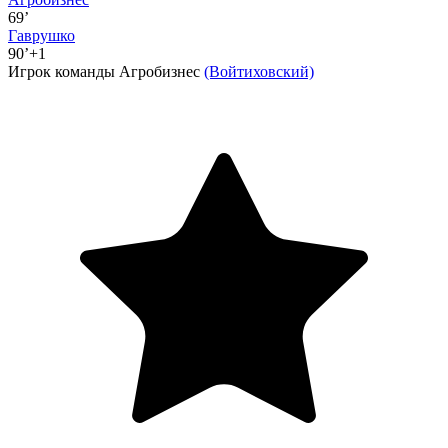
69’
Гаврушко
90’+1
Игрок команды Агробизнес
(Войтиховский)