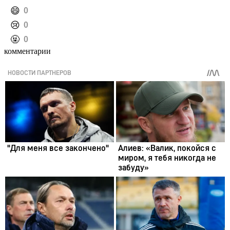
️😄
0
️😢
0
️🤬
0
комментарии