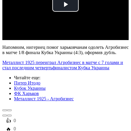
Play
Video
Напомним, нигериец помог харьковчанам одолеть Агробизнес
в матче 1/8 финала Кубка Украины (4:3), оформив дубль.
Металлист 1925 переиграл Агробизнес в матче с 7 голами и
стал последним четвертьфиналистом Кубка Украины
Читайте еще
:
Питер Итодо
Кубок Украины
ФК Харьков
Металлист 1925 - Агробизнес
️👍
0
️🔥
0