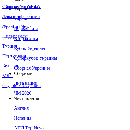
Сборная Украины
Италия
Суперкубок УЕФА
Украина
Германия
Лига конференций
Украина
Франция
ЛЧ - Top News
Первая лига
Нидерланды
Вторая лига
Турция
Кубок Украины
Португалия
Суперкубок Украины
Бельгия
Сборная Украины
Сборные
МЛС
Лига наций
Саудовская Аравия
ЧМ 2026
Чемпионаты
Англия
Испания
АПЛ Top News