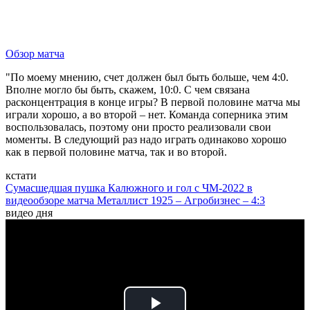
Обзор матча
"По моему мнению, счет должен был быть больше, чем 4:0.
Вполне могло бы быть, скажем, 10:0. С чем связана
расконцентрация в конце игры? В первой половине матча мы
играли хорошо, а во второй – нет. Команда соперника этим
воспользовалась, поэтому они просто реализовали свои
моменты. В следующий раз надо играть одинаково хорошо
как в первой половине матча, так и во второй.
кстати
Сумасшедшая пушка Калюжного и гол с ЧМ-2022 в
видеообзоре матча Металлист 1925 – Агробизнес – 4:3
видео дня