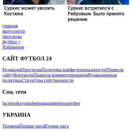
главная
матч-центр
прогнозы
футбол +
Избранное
САЙТ ФУТБОЛ 24
Редакция
Прогнозы
Политика конфиденциальности
Правила
сайту
Контакты
Правила комментирования
Редакционная
политика
Структура собственности
Соц. сети
facebook
x
youtube
instagram
telegram
viber
УКРАИНА
Украина
Первая лига
Вторая лига