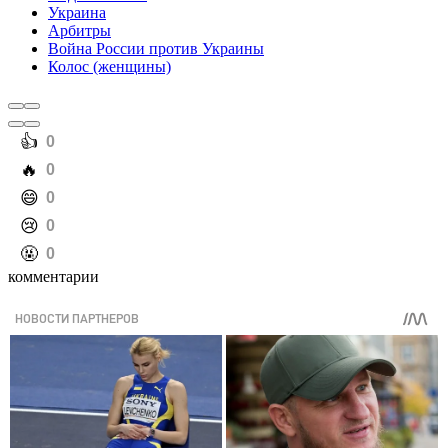
Украина
Арбитры
Война России против Украины
Колос (женщины)
️👍
0
️🔥
0
️😄
0
️😢
0
️🤬
0
комментарии