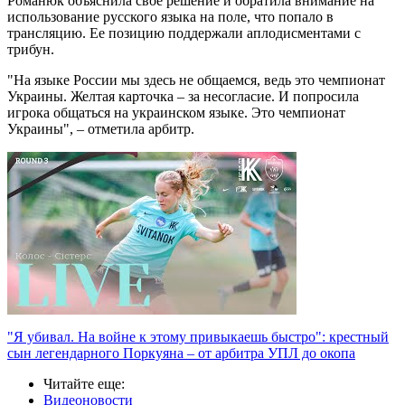
Романюк объяснила свое решение и обратила внимание на
использование русского языка на поле, что попало в
трансляцию. Ее позицию поддержали аплодисментами с
трибун.
"На языке России мы здесь не общаемся, ведь это чемпионат
Украины. Желтая карточка – за несогласие. И попросила
игрока общаться на украинском языке. Это чемпионат
Украины", – отметила арбитр.
"Я убивал. На войне к этому привыкаешь быстро": крестный
сын легендарного Поркуяна – от арбитра УПЛ до окопа
Читайте еще
:
Видеоновости