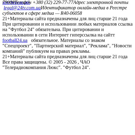
конференций
79008
Телефон +380 (32) 229-77-77
Адрес электронной почты
legal@24tv.com.ua
Идентификатор онлайн-медиа в Реестре
субъектов в сфере медиа — R40-06058
21+
Материалы сайта предназначены для лиц старше 21 года
При цитировании и использовании любых материалов ссылка
на "Футбол 24" обязательна. При цитировании и
использовании в сети Интернет гиперссылка на сайтт
football24.ua
обязательное. Материалы со знаком
"Спецпроект", "Партнерский материал", "Реклама", "Новости
компаний" публикуем на правах рекламы.
21+
Материалы сайта предназначены для лиц старше 21 года
Все права защищены. © 2005 -
2026
, ЧАО
"Телерадиокомпания Люкс". "Футбол 24".