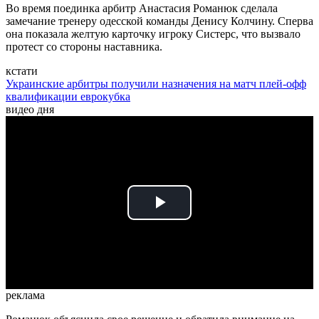
Во время поединка арбитр Анастасия Романюк сделала
замечание тренеру одесской команды Денису Колчину. Сперва
она показала желтую карточку игроку Систерс, что вызвало
протест со стороны наставника.
кстати
Украинские арбитры получили назначения на матч плей-офф
квалификации еврокубка
видео дня
Play
Video
реклама