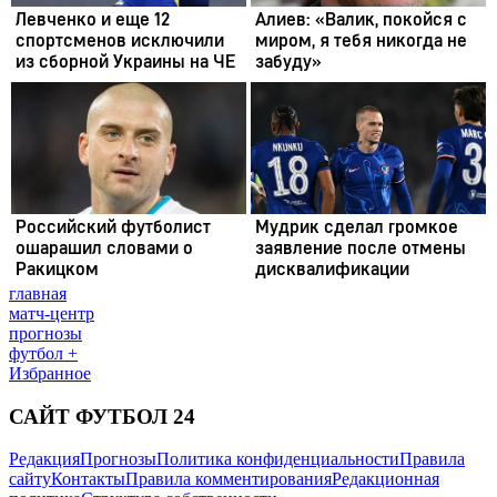
главная
матч-центр
прогнозы
футбол +
Избранное
САЙТ ФУТБОЛ 24
Редакция
Прогнозы
Политика конфиденциальности
Правила
сайту
Контакты
Правила комментирования
Редакционная