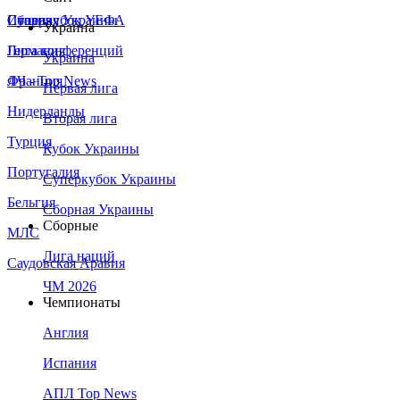
Сборная Украины
Италия
Суперкубок УЕФА
Украина
Германия
Лига конференций
Украина
Франция
ЛЧ - Top News
Первая лига
Нидерланды
Вторая лига
Турция
Кубок Украины
Португалия
Суперкубок Украины
Бельгия
Сборная Украины
Сборные
МЛС
Лига наций
Саудовская Аравия
ЧМ 2026
Чемпионаты
Англия
Испания
АПЛ Top News