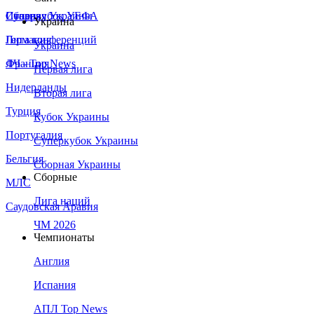
Сборная Украины
Италия
Суперкубок УЕФА
Украина
Германия
Лига конференций
Украина
Франция
ЛЧ - Top News
Первая лига
Нидерланды
Вторая лига
Турция
Кубок Украины
Португалия
Суперкубок Украины
Бельгия
Сборная Украины
Сборные
МЛС
Лига наций
Саудовская Аравия
ЧМ 2026
Чемпионаты
Англия
Испания
АПЛ Top News