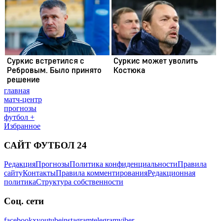
главная
матч-центр
прогнозы
футбол +
Избранное
САЙТ ФУТБОЛ 24
Редакция
Прогнозы
Политика конфиденциальности
Правила
сайту
Контакты
Правила комментирования
Редакционная
политика
Структура собственности
Соц. сети
facebook
x
youtube
instagram
telegram
viber