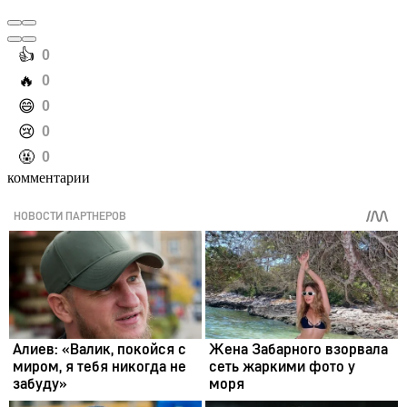
️👍
0
️🔥
0
️😄
0
️😢
0
️🤬
0
комментарии