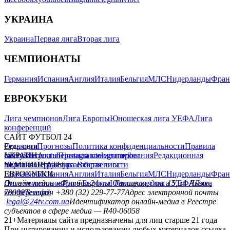
УКРАИНА
Украина
Первая лига
Вторая лига
ЧЕМПИОНАТЫ
Германия
Испания
Англия
Италия
Бельгия
МЛС
Нидерланды
Фран
ЕВРОКУБКИ
Лига чемпионов
Лига Европы
Юношеская лига УЕФА
Лига
конференций
САЙТ ФУТБОЛ 24
Редакция
Соц. сети
Прогнозы
Политика конфиденциальности
Правила
сайту
facebook
УКРАИНА
Контакты
x
youtube
Правила комментирования
instagram
telegram
viber
Редакционная
политика
Украина
ЧЕМПИОНАТЫ
Первая лига
Структура собственности
Вторая лига
Германия
ЕВРОКУБКИ
Испания
Англия
Италия
Бельгия
МЛС
Нидерланды
Фран
Лига чемпионов
Онлайн-медиа «Футбол 24»
Лига Европы
пл. Галицкая, дом. 15, м. Львов,
Юношеская лига УЕФА
Лига
конференций
79008
Телефон +380 (32) 229-77-77
Адрес электронной почты
legal@24tv.com.ua
Идентификатор онлайн-медиа в Реестре
субъектов в сфере медиа — R40-06058
21+
Материалы сайта предназначены для лиц старше 21 года
При цитировании и использовании любых материалов ссылка