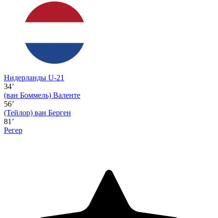
Нидерланды U-21
34’
(ван Боммель)
Валенте
56’
(Тейлор)
ван Берген
81’
Регер