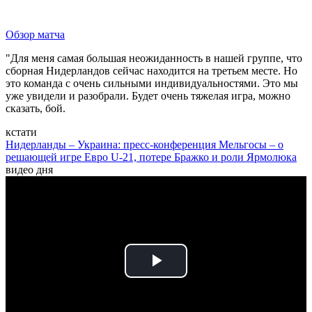
Обзор матча
"Для меня самая большая неожиданность в нашей группе, что
сборная Нидерландов сейчас находится на третьем месте. Но
это команда с очень сильными индивидуальностями. Это мы
уже увидели и разобрали. Будет очень тяжелая игра, можно
сказать, бой.
кстати
Нидерланды – Украина: пресс-конференция Мельгосы – о
решающей игре Евро U-21, потере Бражко и роли Ярмолюка
видео дня
Play
Video