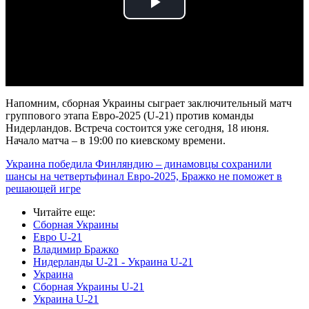
Play
Video
Напомним, сборная Украины сыграет заключительный матч
группового этапа Евро-2025 (U-21) против команды
Нидерландов. Встреча состоится уже сегодня, 18 июня.
Начало матча – в 19:00 по киевскому времени.
Украина победила Финляндию – динамовцы сохранили
шансы на четвертьфинал Евро-2025, Бражко не поможет в
решающей игре
Читайте еще
:
Сборная Украины
Евро U-21
Владимир Бражко
Нидерланды U-21 - Украина U-21
Украина
Сборная Украины U-21
Украина U-21