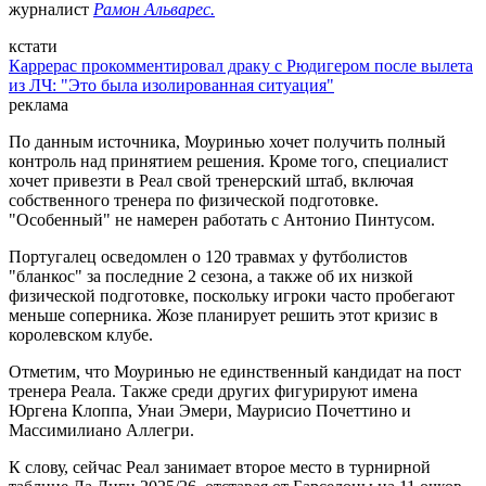
журналист
Рамон Альварес.
кстати
Каррерас прокомментировал драку с Рюдигером после вылета
из ЛЧ: "Это была изолированная ситуация"
реклама
По данным источника, Моуринью хочет получить полный
контроль над принятием решения. Кроме того, специалист
хочет привезти в Реал свой тренерский штаб, включая
собственного тренера по физической подготовке.
"Особенный" не намерен работать с Антонио Пинтусом.
Португалец осведомлен о 120 травмах у футболистов
"бланкос" за последние 2 сезона, а также об их низкой
физической подготовке, поскольку игроки часто пробегают
меньше соперника. Жозе планирует решить этот кризис в
королевском клубе.
Отметим, что Моуринью не единственный кандидат на пост
тренера Реала. Также среди других фигурируют имена
Юргена Клоппа, Унаи Эмери, Маурисио Почеттино и
Массимилиано Аллегри.
К слову, сейчас Реал занимает второе место в турнирной