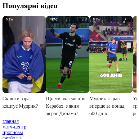
главная
матч-центр
прогнозы
футбол +