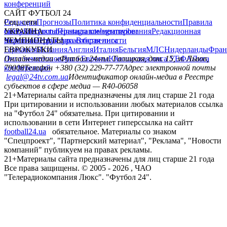
конференций
САЙТ ФУТБОЛ 24
Редакция
Соц. сети
Прогнозы
Политика конфиденциальности
Правила
сайту
facebook
УКРАИНА
Контакты
x
youtube
Правила комментирования
instagram
telegram
viber
Редакционная
политика
Украина
ЧЕМПИОНАТЫ
Первая лига
Структура собственности
Вторая лига
Германия
ЕВРОКУБКИ
Испания
Англия
Италия
Бельгия
МЛС
Нидерланды
Фран
Лига чемпионов
Онлайн-медиа «Футбол 24»
Лига Европы
пл. Галицкая, дом. 15, м. Львов,
Юношеская лига УЕФА
Лига
конференций
79008
Телефон +380 (32) 229-77-77
Адрес электронной почты
legal@24tv.com.ua
Идентификатор онлайн-медиа в Реестре
субъектов в сфере медиа — R40-06058
21+
Материалы сайта предназначены для лиц старше 21 года
При цитировании и использовании любых материалов ссылка
на "Футбол 24" обязательна. При цитировании и
использовании в сети Интернет гиперссылка на сайтт
football24.ua
обязательное. Материалы со знаком
"Спецпроект", "Партнерский материал", "Реклама", "Новости
компаний" публикуем на правах рекламы.
21+
Материалы сайта предназначены для лиц старше 21 года
Все права защищены. © 2005 -
2026
, ЧАО
"Телерадиокомпания Люкс". "Футбол 24".