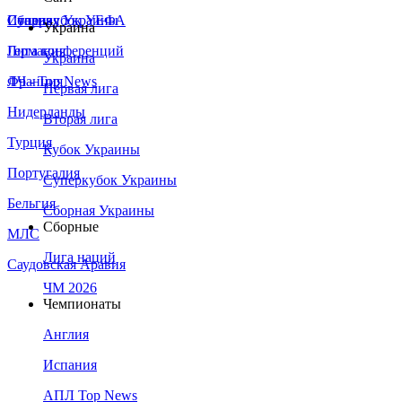
Сборная Украины
Италия
Суперкубок УЕФА
Украина
Германия
Лига конференций
Украина
Франция
ЛЧ - Top News
Первая лига
Нидерланды
Вторая лига
Турция
Кубок Украины
Португалия
Суперкубок Украины
Бельгия
Сборная Украины
Сборные
МЛС
Лига наций
Саудовская Аравия
ЧМ 2026
Чемпионаты
Англия
Испания
АПЛ Top News