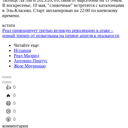
таблице Ла Лиги 2025/26, отставая от Барселоны на 11 очков.
В воскресенье, 10 мая, "сливочные" встретятся с каталонцами
в Эль-Класико. Старт запланирован на 22:00 по киевскому
времени.
кстати
Реал провоцирует третью великую революцию в атаке –
новый тренер от розыгрыша на первое апреля к реальности
Читайте еще
:
Испания
Реал Мадрид
Антонио Пинтус
Жозе Моуринью
️👍
0
️🔥
0
️😄
0
️😢
0
️🤬
0
комментарии