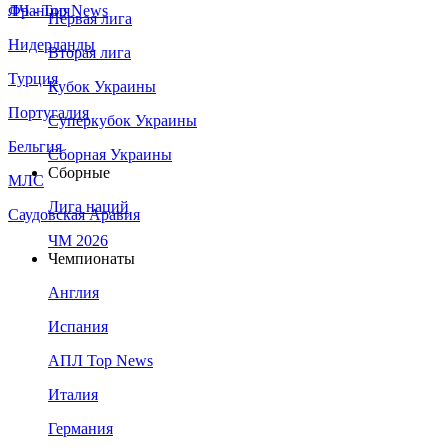
Франция
ЛЧ - Top News
Первая лига
Нидерланды
Вторая лига
Турция
Кубок Украины
Португалия
Суперкубок Украины
Бельгия
Сборная Украины
Сборные
МЛС
Лига наций
Саудовская Аравия
ЧМ 2026
Чемпионаты
Англия
Испания
АПЛ Top News
Италия
Германия