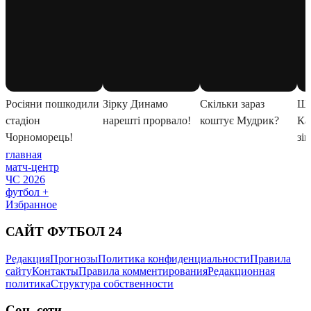
главная
матч-центр
ЧС 2026
футбол +
Избранное
САЙТ ФУТБОЛ 24
Редакция
Прогнозы
Политика конфиденциальности
Правила
сайту
Контакты
Правила комментирования
Редакционная
политика
Структура собственности
Соц. сети