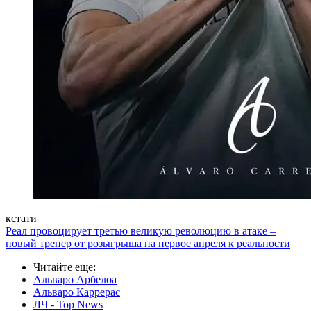
кстати
Реал провоцирует третью великую революцию в атаке –
новый тренер от розыгрыша на первое апреля к реальности
Читайте еще
:
Альваро Арбелоа
Альваро Каррерас
ЛЧ - Top News