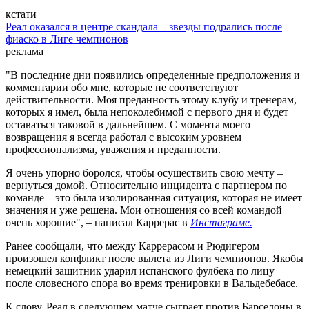
кстати
Реал оказался в центре скандала – звезды подрались после
фиаско в Лиге чемпионов
реклама
"В последние дни появились определенные предположения и
комментарии обо мне, которые не соответствуют
действительности. Моя преданность этому клубу и тренерам,
которых я имел, была непоколебимой с первого дня и будет
оставаться таковой в дальнейшем. С момента моего
возвращения я всегда работал с высоким уровнем
профессионализма, уважения и преданности.
Я очень упорно боролся, чтобы осуществить свою мечту –
вернуться домой. Относительно инцидента с партнером по
команде – это была изолированная ситуация, которая не имеет
значения и уже решена. Мои отношения со всей командой
очень хорошие", – написал Каррерас в
Инстаграме.
Ранее сообщали, что между Каррерасом и Рюдигером
произошел конфликт после вылета из Лиги чемпионов. Якобы
немецкий защитник ударил испанского фулбека по лицу
после словесного спора во время тренировки в Вальдебебасе.
К слову, Реал в следующем матче сыграет против Барселоны в