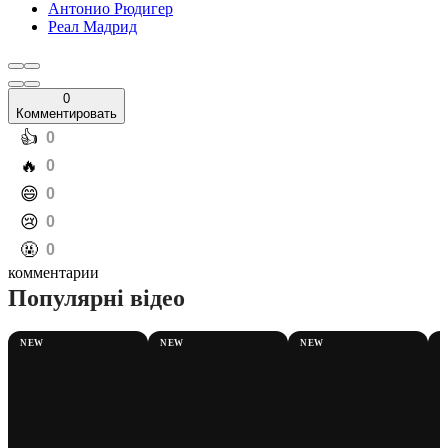
Антонио Рюдигер
Реал Мадрид
0
Комментировать
️👍
0
️🔥
0
️😄
0
️😢
0
️🤬
0
комментарии