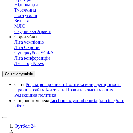
Нідерланди
Туреччина
Португалія
Бельгія
МЛС
Саудівська Аравія
Єврокубки
Ліга чемпіонів
Ліга Європи
Суперкубок УЄФА
Ліга конференцій
ЛЧ - Top News
До всіх турнірів
Сайт
Редакція
Прогнози
Політика конфіденційності
Правила сайту
Контакти
Правила коментування
Редакційна політика
Соціальні мережі
facebook
x
youtube
instagram
telegram
viber
Футбол 24