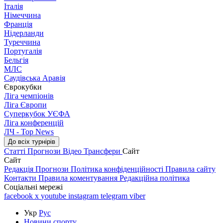
Італія
Німеччина
Франція
Нідерланди
Туреччина
Португалія
Бельгія
МЛС
Саудівська Аравія
Єврокубки
Ліга чемпіонів
Ліга Європи
Суперкубок УЄФА
Ліга конференцій
ЛЧ - Top News
До всіх турнірів
Статті
Прогнози
Відео
Трансфери
Сайт
Сайт
Редакція
Прогнози
Політика конфіденційності
Правила сайту
Контакти
Правила коментування
Редакційна політика
Соціальні мережі
facebook
x
youtube
instagram
telegram
viber
Укр
Рус
Новини спорту