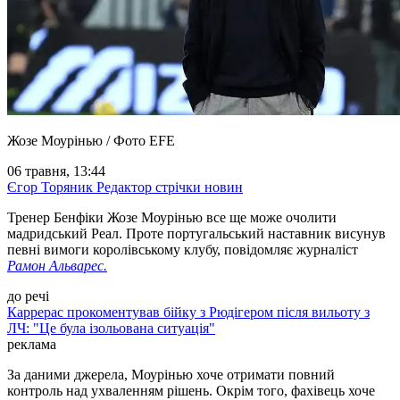
Жозе Моурінью / Фото EFE
06 травня, 13:44
Єгор Торяник
Редактор стрічки новин
Тренер Бенфіки Жозе Моурінью все ще може очолити
мадридський Реал. Проте португальський наставник висунув
певні вимоги королівському клубу, повідомляє журналіст
Рамон Альварес.
до речі
Каррерас прокоментував бійку з Рюдігером після вильоту з
ЛЧ: "Це була ізольована ситуація"
реклама
За даними джерела, Моурінью хоче отримати повний
контроль над ухваленням рішень. Окрім того, фахівець хоче