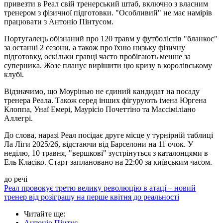
привезти в Реал свій тренерський штаб, включно з власним
тренером з фізичної підготовки. "Особливий" не має намірів
працювати з Антоніо Пінтусом.
Португалець обізнаний про 120 травм у футболістів "бланкос"
за останні 2 сезони, а також про їхню низьку фізичну
підготовку, оскільки гравці часто пробігають менше за
суперника. Жозе планує вирішити цю кризу в королівському
клубі.
Відзначимо, що Моурінью не єдиний кандидат на посаду
тренера Реала. Також серед інших фігурують імена Юргена
Клоппа, Унаї Емері, Маурісіо Почеттіно та Массіміліано
Аллегрі.
До слова, наразі Реал посідає друге місце у турнірній таблиці
Ла Ліги 2025/26, відстаючи від Барселони на 11 очок. У
неділю, 10 травня, "вершкові" зустрінуться з каталонцями в
Ель Класіко. Старт заплановано на 22:00 за київським часом.
до речі
Реал провокує третю велику революцію в атаці – новий
тренер від розіграшу на перше квітня до реальності
Читайте ще
:
Антоніо Пінтус