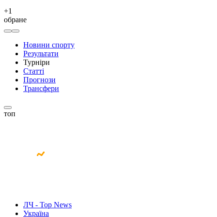
+
1
обране
Новини спорту
Результати
Турніри
Статті
Прогнози
Трансфери
топ
ЛЧ - Top News
Україна