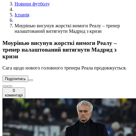
Новини футболу
Іспанія
Моурінью висунув жорсткі вимоги Реалу – тренер
налаштований витягнути Мадрид з кризи
Моурінью висунув жорсткі вимоги Реалу –
тренер налаштований витягнути Мадрид з
кризи
Сага щодо нового головного тренера Реала продовжується.
Поділитись
0
коментарі