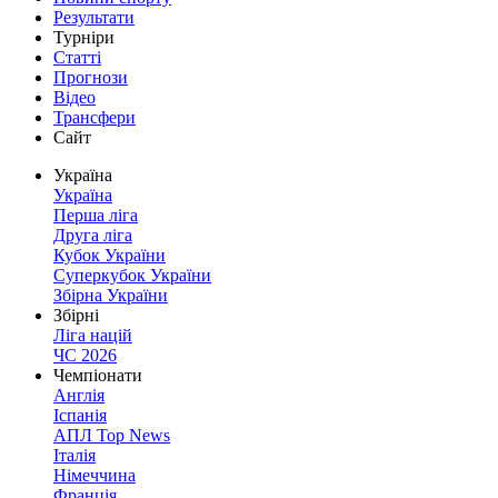
Результати
Турніри
Статті
Прогнози
Відео
Трансфери
Сайт
Україна
Україна
Перша ліга
Друга ліга
Кубок України
Суперкубок України
Збірна України
Збірні
Ліга націй
ЧС 2026
Чемпіонати
Англія
Іспанія
АПЛ Top News
Італія
Німеччина
Франція