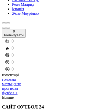
Реал Мадрид
Іспанія
Жозе Моурінью
0
Коментувати
️👍
0
️🔥
0
️😄
0
️😢
0
️🤬
0
коментарі
головна
матч-центр
прогнози
футбол +
Більше
САЙТ ФУТБОЛ 24