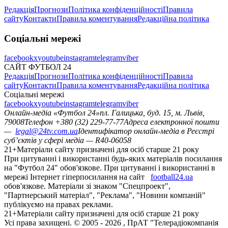
Редакція
Прогнози
Політика конфіденційності
Правила
сайту
Контакти
Правила коментування
Редакційна політика
Соціальні мережі
facebook
x
youtube
instagram
telegram
viber
САЙТ ФУТБОЛ 24
Редакція
Прогнози
Політика конфіденційності
Правила
сайту
Контакти
Правила коментування
Редакційна політика
Соціальні мережі
facebook
x
youtube
instagram
telegram
viber
Онлайн-медіа «Футбол 24»
пл. Галицька, буд. 15, м. Львів,
79008
Телефон +380 (32) 229-77-77
Адреса електронної пошти
—
legal@24tv.com.ua
Ідентифікатор онлайн-медіа в Реєстрі
суб’єктів у сфері медіа — R40-06058
21+
Матеріали сайту призначені для осіб старше 21 року
При цитуванні і використанні будь-яких матеріалів посилання
на "Футбол 24" обов'язкове. При цитуванні і використанні в
мережі Інтернет гіперпосилання на сайт
football24.ua
обов'язкове. Матеріали зі знаком "Спецпроект",
"Партнерський матеріал", "Реклама", "Новини компаній"
публікуємо на правах реклами.
21+
Матеріали сайту призначені для осіб старше 21 року
Усi права захищенi. © 2005 -
2026
, ПрАТ "Телерадіокомпанія