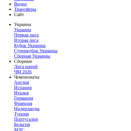
Видео
Трансферы
Сайт
Украина
Украина
Первая лига
Вторая лига
Кубок Украины
Суперкубок Украины
Сборная Украины
Сборные
Лига наций
ЧМ 2026
Чемпионаты
Англия
Испания
Италия
Германия
Франция
Нидерланды
Турция
Португалия
Бельгия
МЛС