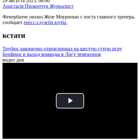
29 августа 2025, 08:00
Анастасія Прокопчук
Журналист
Фенербахче
уволил
Жозе Моуринью с поста главного тренера,
сообщает
пресс-служба клуба.
кстати
Трубин лаконично отреагировал на шестую сухую игру
Бенфики и выход команды в Лигу чемпионов
видео дня
Play
Video