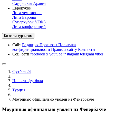
Саудовская Аравия
Еврокубки
Лига чемпионов
Лига Европы
Суперкубок УЕФА
Лига конференций
Ко всем турнирам
Сайт
Редакция
Прогнозы
Политика
конфиденциальности
Правила сайту
Контакты
Соц. сети
facebook
x
youtube
instagram
telegram
viber
Футбол 24
Новости футбола
Турция
Моуринью официально уволен из Фенербахче
Моуринью официально уволен из Фенербахче