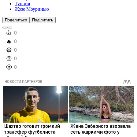
Турция
Жозе Моуринью
Поделиться
Поділитись
️👍
0
️🔥
0
️😄
0
️😢
0
️🤬
0