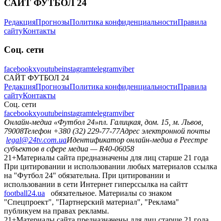
САЙТ ФУТБОЛ 24
Редакция
Прогнозы
Политика конфиденциальности
Правила
сайту
Контакты
Соц. сети
facebook
x
youtube
instagram
telegram
viber
САЙТ ФУТБОЛ 24
Редакция
Прогнозы
Политика конфиденциальности
Правила
сайту
Контакты
Соц. сети
facebook
x
youtube
instagram
telegram
viber
Онлайн-медиа «Футбол 24»
пл. Галицкая, дом. 15, м. Львов,
79008
Телефон +380 (32) 229-77-77
Адрес электронной почты
legal@24tv.com.ua
Идентификатор онлайн-медиа в Реестре
субъектов в сфере медиа — R40-06058
21+
Материалы сайта предназначены для лиц старше 21 года
При цитировании и использовании любых материалов ссылка
на "Футбол 24" обязательна. При цитировании и
использовании в сети Интернет гиперссылка на сайтт
football24.ua
обязательное. Материалы со знаком
"Спецпроект", "Партнерский материал", "Реклама"
публикуем на правах рекламы.
21+
Материалы сайта предназначены для лиц старше 21 года