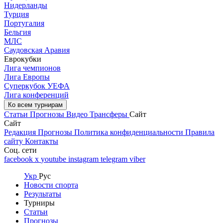
Нидерланды
Турция
Португалия
Бельгия
МЛС
Саудовская Аравия
Еврокубки
Лига чемпионов
Лига Европы
Суперкубок УЕФА
Лига конференций
Ко всем турнирам
Статьи
Прогнозы
Видео
Трансферы
Сайт
Сайт
Редакция
Прогнозы
Политика конфиденциальности
Правила
сайту
Контакты
Соц. сети
facebook
x
youtube
instagram
telegram
viber
Укр
Рус
Новости спорта
Результаты
Турниры
Статьи
Прогнозы