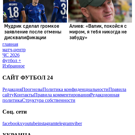
главная
матч-центр
ЧС 2026
футбол +
Избранное
САЙТ ФУТБОЛ 24
Редакция
Прогнозы
Политика конфиденциальности
Правила
сайту
Контакты
Правила комментирования
Редакционная
политика
Структура собственности
Соц. сети
facebook
x
youtube
instagram
telegram
viber