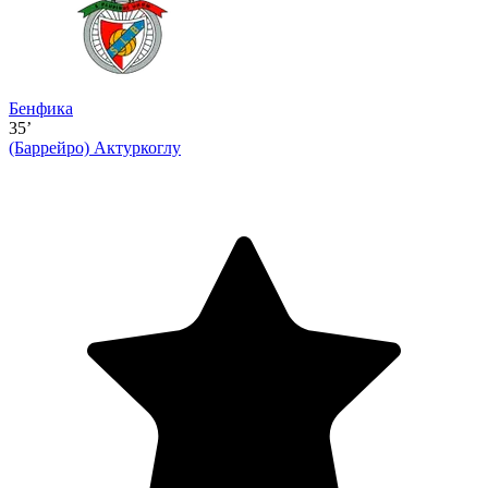
Бенфика
35’
(Баррейро)
Актуркоглу