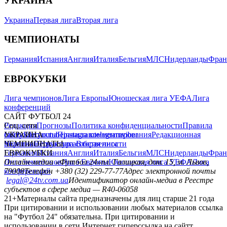
УКРАИНА
Украина
Первая лига
Вторая лига
ЧЕМПИОНАТЫ
Германия
Испания
Англия
Италия
Бельгия
МЛС
Нидерланды
Фран
ЕВРОКУБКИ
Лига чемпионов
Лига Европы
Юношеская лига УЕФА
Лига
конференций
САЙТ ФУТБОЛ 24
Редакция
Соц. сети
Прогнозы
Политика конфиденциальности
Правила
сайту
facebook
УКРАИНА
Контакты
x
youtube
Правила комментирования
instagram
telegram
viber
Редакционная
политика
Украина
ЧЕМПИОНАТЫ
Первая лига
Структура собственности
Вторая лига
Германия
ЕВРОКУБКИ
Испания
Англия
Италия
Бельгия
МЛС
Нидерланды
Фран
Лига чемпионов
Онлайн-медиа «Футбол 24»
Лига Европы
пл. Галицкая, дом. 15, м. Львов,
Юношеская лига УЕФА
Лига
конференций
79008
Телефон +380 (32) 229-77-77
Адрес электронной почты
legal@24tv.com.ua
Идентификатор онлайн-медиа в Реестре
субъектов в сфере медиа — R40-06058
21+
Материалы сайта предназначены для лиц старше 21 года
При цитировании и использовании любых материалов ссылка
на "Футбол 24" обязательна. При цитировании и
использовании в сети Интернет гиперссылка на сайтт