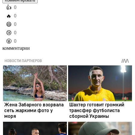
Комментировать
️👍
0
️🔥
0
️😄
0
️😢
0
️🤬
0
комментарии