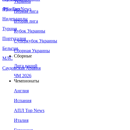
Украина
Франция
ЛЧ - Top News
Первая лига
Нидерланды
Вторая лига
Турция
Кубок Украины
Португалия
Суперкубок Украины
Бельгия
Сборная Украины
Сборные
МЛС
Лига наций
Саудовская Аравия
ЧМ 2026
Чемпионаты
Англия
Испания
АПЛ Top News
Италия