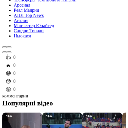
Арсенал
Реал Мадрид
АПЛ Top News
Англия
Манчестер Юнайтед
Сандро Тонали
Ньюкасл
️👍
0
️🔥
0
️😄
0
️😢
0
️🤬
0
комментарии