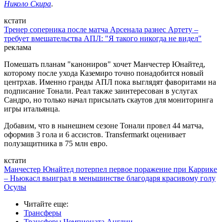
Николо Скира
.
кстати
Тренер соперника после матча Арсенала разнес Артету –
требует вмешательства АПЛ: "Я такого никогда не видел"
реклама
Помешать планам "канониров" хочет Манчестер Юнайтед,
которому после ухода Каземиро точно понадобится новый
центрхав. Именно гранды АПЛ пока выглядят фаворитами на
подписание Тонали. Реал также заинтересован в услугах
Сандро, но только начал присылать скаутов для мониторинга
игры итальянца.
Добавим, что в нынешнем сезоне Тонали провел 44 матча,
оформив 3 гола и 6 ассистов. Transfermarkt оценивает
полузащитника в 75 млн евро.
кстати
Манчестер Юнайтед потерпел первое поражение при Каррике
– Ньюкасл выиграл в меньшинстве благодаря красивому голу
Осулы
Читайте еще
:
Трансферы
Трансферы Чемпионата Англии