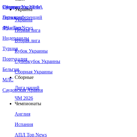
Сборная Украины
Италия
Суперкубок УЕФА
Украина
Германия
Лига конференций
Украина
Франция
ЛЧ - Top News
Первая лига
Нидерланды
Вторая лига
Турция
Кубок Украины
Португалия
Суперкубок Украины
Бельгия
Сборная Украины
Сборные
МЛС
Лига наций
Саудовская Аравия
ЧМ 2026
Чемпионаты
Англия
Испания
АПЛ Top News