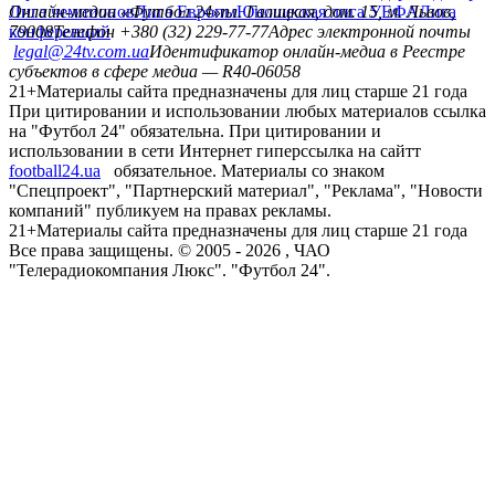
Лига чемпионов
Онлайн-медиа «Футбол 24»
Лига Европы
пл. Галицкая, дом. 15, м. Львов,
Юношеская лига УЕФА
Лига
конференций
79008
Телефон +380 (32) 229-77-77
Адрес электронной почты
legal@24tv.com.ua
Идентификатор онлайн-медиа в Реестре
субъектов в сфере медиа — R40-06058
21+
Материалы сайта предназначены для лиц старше 21 года
При цитировании и использовании любых материалов ссылка
на "Футбол 24" обязательна. При цитировании и
использовании в сети Интернет гиперссылка на сайтт
football24.ua
обязательное. Материалы со знаком
"Спецпроект", "Партнерский материал", "Реклама", "Новости
компаний" публикуем на правах рекламы.
21+
Материалы сайта предназначены для лиц старше 21 года
Все права защищены. © 2005 -
2026
, ЧАО
"Телерадиокомпания Люкс". "Футбол 24".