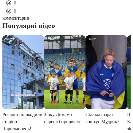
️😢
0
️🤬
0
комментарии