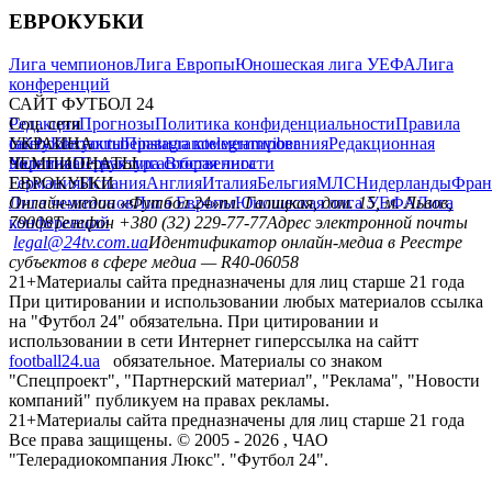
ЕВРОКУБКИ
Лига чемпионов
Лига Европы
Юношеская лига УЕФА
Лига
конференций
САЙТ ФУТБОЛ 24
Редакция
Соц. сети
Прогнозы
Политика конфиденциальности
Правила
сайту
facebook
УКРАИНА
Контакты
x
youtube
Правила комментирования
instagram
telegram
viber
Редакционная
политика
Украина
ЧЕМПИОНАТЫ
Первая лига
Структура собственности
Вторая лига
Германия
ЕВРОКУБКИ
Испания
Англия
Италия
Бельгия
МЛС
Нидерланды
Фран
Лига чемпионов
Онлайн-медиа «Футбол 24»
Лига Европы
пл. Галицкая, дом. 15, м. Львов,
Юношеская лига УЕФА
Лига
конференций
79008
Телефон +380 (32) 229-77-77
Адрес электронной почты
legal@24tv.com.ua
Идентификатор онлайн-медиа в Реестре
субъектов в сфере медиа — R40-06058
21+
Материалы сайта предназначены для лиц старше 21 года
При цитировании и использовании любых материалов ссылка
на "Футбол 24" обязательна. При цитировании и
использовании в сети Интернет гиперссылка на сайтт
football24.ua
обязательное. Материалы со знаком
"Спецпроект", "Партнерский материал", "Реклама", "Новости
компаний" публикуем на правах рекламы.
21+
Материалы сайта предназначены для лиц старше 21 года
Все права защищены. © 2005 -
2026
, ЧАО
"Телерадиокомпания Люкс". "Футбол 24".