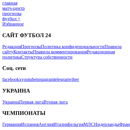
главная
матч-центр
прогнозы
футбол +
Избранное
САЙТ ФУТБОЛ 24
Редакция
Прогнозы
Политика конфиденциальности
Правила
сайту
Контакты
Правила комментирования
Редакционная
политика
Структура собственности
Соц. сети
facebook
x
youtube
instagram
telegram
viber
УКРАИНА
Украина
Первая лига
Вторая лига
ЧЕМПИОНАТЫ
Германия
Испания
Англия
Италия
Бельгия
МЛС
Нидерланды
Фран