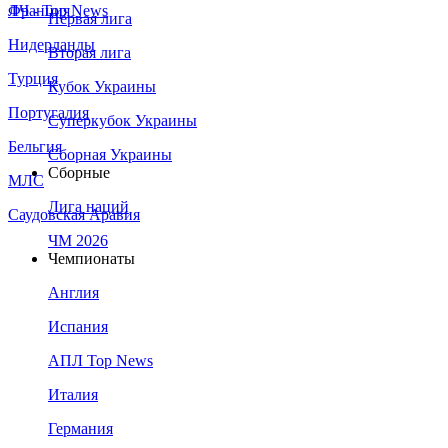
Франция
ЛЧ - Top News
Первая лига
Нидерланды
Вторая лига
Турция
Кубок Украины
Португалия
Суперкубок Украины
Бельгия
Сборная Украины
Сборные
МЛС
Лига наций
Саудовская Аравия
ЧМ 2026
Чемпионаты
Англия
Испания
АПЛ Top News
Италия
Германия