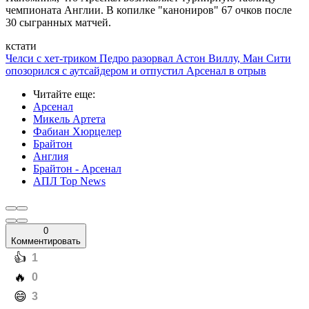
чемпионата Англии. В копилке "канониров" 67 очков после
30 сыгранных матчей.
кстати
Челси с хет-триком Педро разорвал Астон Виллу, Ман Сити
опозорился с аутсайдером и отпустил Арсенал в отрыв
Читайте еще
:
Арсенал
Микель Артета
Фабиан Хюрцелер
Брайтон
Англия
Брайтон - Арсенал
АПЛ Top News
0
Комментировать
️👍
1
️🔥
0
️😄
3