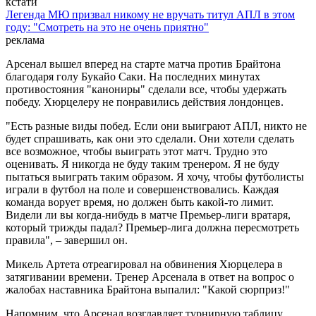
кстати
Легенда МЮ призвал никому не вручать титул АПЛ в этом
году: "Смотреть на это не очень приятно"
реклама
Арсенал вышел вперед на старте матча против Брайтона
благодаря голу Букайо Саки. На последних минутах
противостояния "канониры" сделали все, чтобы удержать
победу. Хюрцелеру не понравились действия лондонцев.
"Есть разные виды побед. Если они выиграют АПЛ, никто не
будет спрашивать, как они это сделали. Они хотели сделать
все возможное, чтобы выиграть этот матч. Трудно это
оценивать. Я никогда не буду таким тренером. Я не буду
пытаться выиграть таким образом. Я хочу, чтобы футболисты
играли в футбол на поле и совершенствовались. Каждая
команда ворует время, но должен быть какой-то лимит.
Видели ли вы когда-нибудь в матче Премьер-лиги вратаря,
который трижды падал? Премьер-лига должна пересмотреть
правила", – завершил он.
Микель Артета отреагировал на обвинения Хюрцелера в
затягивании времени. Тренер Арсенала в ответ на вопрос о
жалобах наставника Брайтона выпалил: "Какой сюрприз!"
Напомним, что Арсенал возглавляет турнирную таблицу