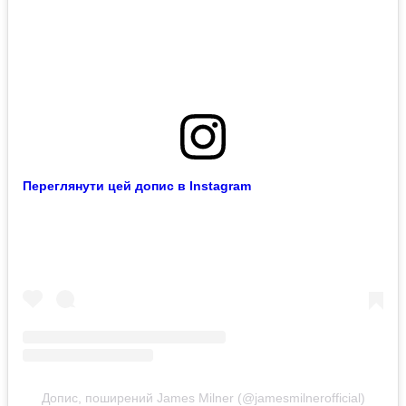
Переглянути цей допис в Instagram
Допис, поширений James Milner (@jamesmilnerofficial)