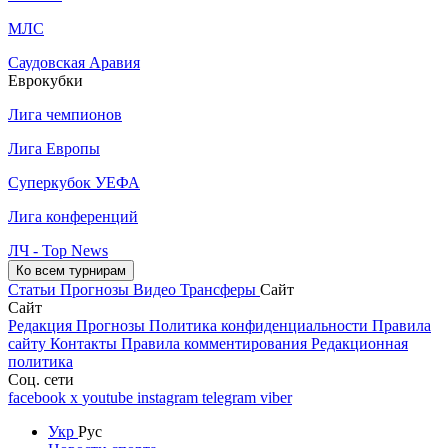
МЛС
Саудовская Аравия
Еврокубки
Лига чемпионов
Лига Европы
Суперкубок УЕФА
Лига конференций
ЛЧ - Top News
Ко всем турнирам
Статьи
Прогнозы
Видео
Трансферы
Сайт
Сайт
Редакция
Прогнозы
Политика конфиденциальности
Правила
сайту
Контакты
Правила комментирования
Редакционная
политика
Соц. сети
facebook
x
youtube
instagram
telegram
viber
Укр
Рус