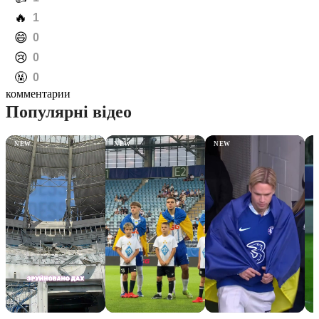
️🔥
1
️😄
0
️😢
0
️🤬
0
комментарии