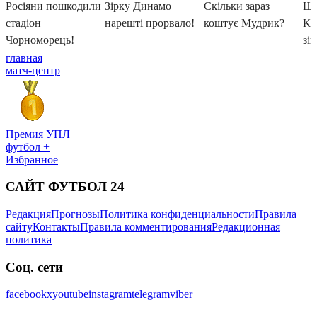
главная
матч-центр
Премия УПЛ
футбол +
Избранное
САЙТ ФУТБОЛ 24
Редакция
Прогнозы
Политика конфиденциальности
Правила
сайту
Контакты
Правила комментирования
Редакционная
политика
Соц. сети
facebook
x
youtube
instagram
telegram
viber