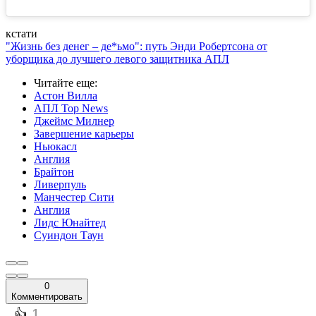
кстати
"Жизнь без денег – де*ьмо": путь Энди Робертсона от
уборщика до лучшего левого защитника АПЛ
Читайте еще
:
Астон Вилла
АПЛ Top News
Джеймс Милнер
Завершение карьеры
Ньюкасл
Англия
Брайтон
Ливерпуль
Манчестер Сити
Англия
Лидс Юнайтед
Суиндон Таун
0
Комментировать
️👍
1