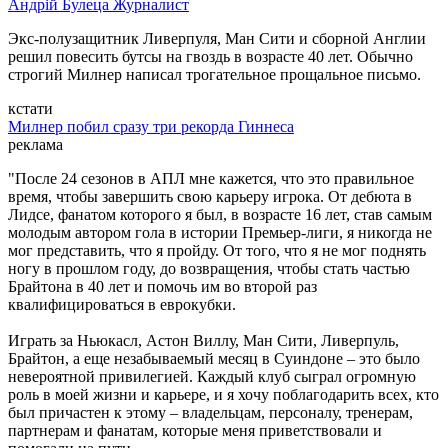
Андрій Булеца
Журналист
Экс-полузащитник Ливерпуля, Ман Сити и сборной Англии
решил повесить бутсы на гвоздь в возрасте 40 лет. Обычно
строгий Милнер написал трогательное прощальное письмо.
кстати
Милнер побил сразу три рекорда Гиннеса
реклама
"После 24 сезонов в АПЛ мне кажется, что это правильное
время, чтобы завершить свою карьеру игрока. От дебюта в
Лидсе, фанатом которого я был, в возрасте 16 лет, став самым
молодым автором гола в истории Премьер-лиги, я никогда не
мог представить, что я пройду. От того, что я не мог поднять
ногу в прошлом году, до возвращения, чтобы стать частью
Брайтона в 40 лет и помочь им во второй раз
квалифицироваться в еврокубки.
Играть за Ньюкасл, Астон Виллу, Ман Сити, Ливерпуль,
Брайтон, а еще незабываемый месяц в Суиндоне – это было
невероятной привилегией. Каждый клуб сыграл огромную
роль в моей жизни и карьере, и я хочу поблагодарить всех, кто
был причастен к этому – владельцам, персоналу, тренерам,
партнерам и фанатам, которые меня приветствовали и