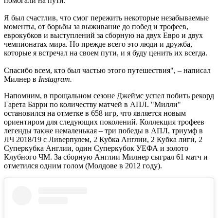
помогали на пути.
Я был счастлив, что смог пережить некоторые незабываемые
моменты, от борьбы за выживание до побед и трофеев,
еврокубков и выступлений за сборную на двух Евро и двух
чемпионатах мира. Но прежде всего это люди и дружба,
которые я встречал на своем пути, и я буду ценить их всегда.
Спасибо всем, кто был частью этого путешествия", – написал
Милнер в
Instagram.
Напомним, в прощальном сезоне Джеймс успел побить рекорд
Гарета Барри по количеству матчей в АПЛ. "Милли"
остановился на отметке в 658 игр, что является новым
ориентиром для следующих поколений. Коллекция трофеев
легенды также немаленькая – три победы в АПЛ, триумф в
ЛЧ 2018/19 с Ливерпулем, 2 Кубка Англии, 2 Кубка лиги, 2
Суперкубка Англии, один Суперкубок УЕФА и золото
Клубного ЧМ. За сборную Англии Милнер сыграл 61 матч и
отметился одним голом (Молдове в 2012 году).