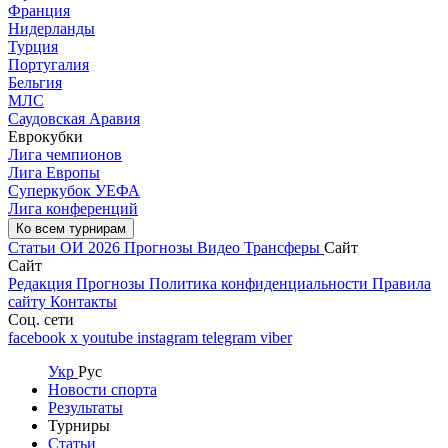
Франция
Нидерланды
Турция
Португалия
Бельгия
МЛС
Саудовская Аравия
Еврокубки
Лига чемпионов
Лига Европы
Суперкубок УЕФА
Лига конференций
Ко всем турнирам
Статьи
ОИ 2026
Прогнозы
Видео
Трансферы
Сайт
Сайт
Редакция
Прогнозы
Политика конфиденциальности
Правила
сайту
Контакты
Соц. сети
facebook
x
youtube
instagram
telegram
viber
Укр
Рус
Новости спорта
Результаты
Турниры
Статьи