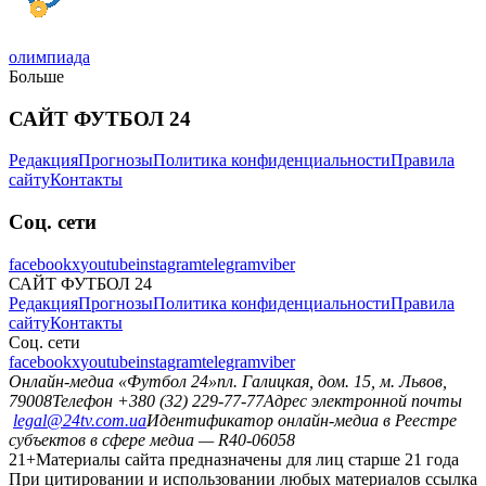
олимпиада
Больше
САЙТ ФУТБОЛ 24
Редакция
Прогнозы
Политика конфиденциальности
Правила
сайту
Контакты
Соц. сети
facebook
x
youtube
instagram
telegram
viber
САЙТ ФУТБОЛ 24
Редакция
Прогнозы
Политика конфиденциальности
Правила
сайту
Контакты
Соц. сети
facebook
x
youtube
instagram
telegram
viber
Онлайн-медиа «Футбол 24»
пл. Галицкая, дом. 15, м. Львов,
79008
Телефон +380 (32) 229-77-77
Адрес электронной почты
legal@24tv.com.ua
Идентификатор онлайн-медиа в Реестре
субъектов в сфере медиа — R40-06058
21+
Материалы сайта предназначены для лиц старше 21 года
При цитировании и использовании любых материалов ссылка