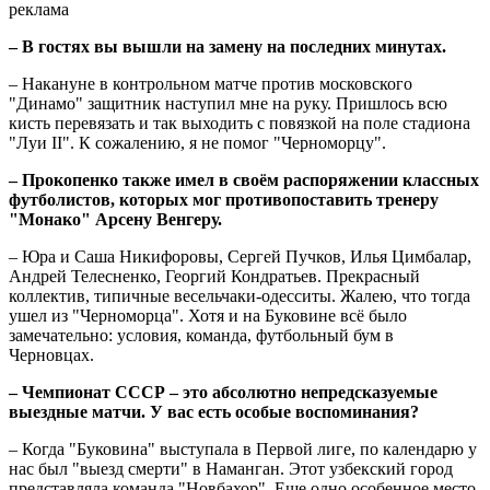
реклама
– В гостях вы вышли на замену на последних минутах.
– Накануне в контрольном матче против московского
"Динамо" защитник наступил мне на руку. Пришлось всю
кисть перевязать и так выходить с повязкой на поле стадиона
"Луи II". К сожалению, я не помог "Черноморцу".
– Прокопенко также имел в своём распоряжении классных
футболистов, которых мог противопоставить тренеру
"Монако" Арсену Венгеру.
– Юра и Саша Никифоровы, Сергей Пучков, Илья Цимбалар,
Андрей Телесненко, Георгий Кондратьев. Прекрасный
коллектив, типичные весельчаки-одесситы. Жалею, что тогда
ушел из "Черноморца". Хотя и на Буковине всё было
замечательно: условия, команда, футбольный бум в
Черновцах.
– Чемпионат СССР – это абсолютно непредсказуемые
выездные матчи. У вас есть особые воспоминания?
– Когда "Буковина" выступала в Первой лиге, по календарю у
нас был "выезд смерти" в Наманган. Этот узбекский город
представляла команда "Новбахор". Еще одно особенное место