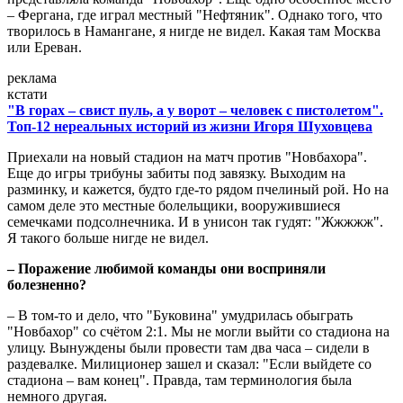
– Фергана, где играл местный "Нефтяник". Однако того, что
творилось в Намангане, я нигде не видел. Какая там Москва
или Ереван.
реклама
кстати
"В горах – свист пуль, а у ворот – человек с пистолетом".
Топ-12 нереальных историй из жизни Игоря Шуховцева
Приехали на новый стадион на матч против "Новбахора".
Еще до игры трибуны забиты под завязку. Выходим на
разминку, и кажется, будто где-то рядом пчелиный рой. Но на
самом деле это местные болельщики, вооружившиеся
семечками подсолнечника. И в унисон так гудят: "Жжжжж".
Я такого больше нигде не видел.
– Поражение любимой команды они восприняли
болезненно?
– В том-то и дело, что "Буковина" умудрилась обыграть
"Новбахор" со счётом 2:1. Мы не могли выйти со стадиона на
улицу. Вынуждены были провести там два часа – сидели в
раздевалке. Милиционер зашел и сказал: "Если выйдете со
стадиона – вам конец". Правда, там терминология была
немного другая.