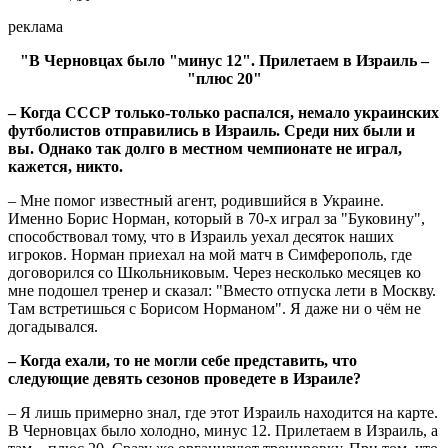
реклама
"В Черновцах было "минус 12". Прилетаем в Израиль –
"плюс 20"
– Когда СССР только-только распался, немало украинских
футболистов отправились в Израиль. Среди них были и
вы. Однако так долго в местном чемпионате не играл,
кажется, никто.
– Мне помог известный агент, родившийся в Украине.
Именно Борис Норман, который в 70-х играл за "Буковину",
способствовал тому, что в Израиль уехал десяток наших
игроков. Норман приехал на мой матч в Симферополь, где
договорился со Школьниковым. Через несколько месяцев ко
мне подошел тренер и сказал: "Вместо отпуска лети в Москву.
Там встретишься с Борисом Норманом". Я даже ни о чём не
догадывался.
– Когда ехали, то не могли себе представить, что
следующие девять сезонов проведете в Израиле?
– Я лишь примерно знал, где этот Израиль находится на карте.
В Черновцах было холодно, минус 12. Прилетаем в Израиль, а