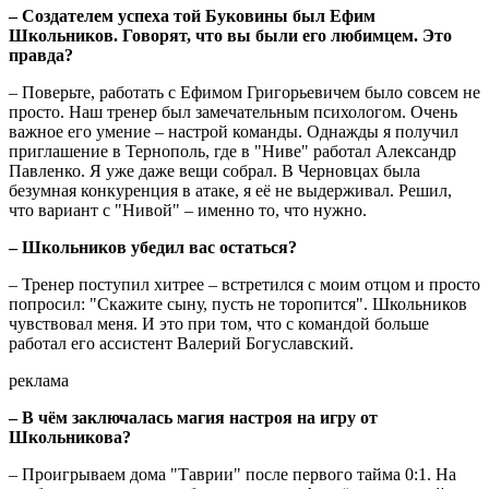
– Создателем успеха той Буковины был Ефим
Школьников. Говорят, что вы были его любимцем. Это
правда?
– Поверьте, работать с Ефимом Григорьевичем было совсем не
просто. Наш тренер был замечательным психологом. Очень
важное его умение – настрой команды. Однажды я получил
приглашение в Тернополь, где в "Ниве" работал Александр
Павленко. Я уже даже вещи собрал. В Черновцах была
безумная конкуренция в атаке, я её не выдерживал. Решил,
что вариант с "Нивой" – именно то, что нужно.
– Школьников убедил вас остаться?
– Тренер поступил хитрее – встретился с моим отцом и просто
попросил: "Скажите сыну, пусть не торопится". Школьников
чувствовал меня. И это при том, что с командой больше
работал его ассистент Валерий Богуславский.
реклама
– В чём заключалась магия настроя на игру от
Школьникова?
– Проигрываем дома "Таврии" после первого тайма 0:1. На