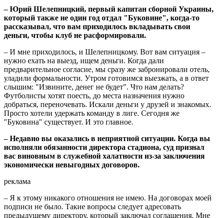
– Юрий Шелепницкий, первый капитан сборной Украины,
который также не один год отдал "Буковине", когда-то
рассказывал, что вам приходилось вкладывать свои
деньги, чтобы клуб не расформировали.
– И мне приходилось, и Шелепницкому. Вот вам ситуация –
нужно ехать на выезд, ищем деньги. Когда дали
предварительное согласие, мы сразу же забронировали отель,
уладили формальности. Утром готовимся выезжать, а в ответ
слышим: "Извините, денег не будет". Что нам делать?
Футболисты хотят поесть, до места назначения нужно
добраться, переночевать. Искали деньги у друзей и знакомых.
Просто хотели удержать команду в лиге. Сегодня же
"Буковина" существует. И это главное.
– Недавно вы оказались в неприятной ситуации. Когда вы
исполняли обязанности директора стадиона, суд признал
вас виновным в служебной халатности из-за заключения
экономически невыгодных договоров.
реклама
– Я к этому никакого отношения не имею. На договорах моей
подписи не было. Такие вопросы следует адресовать
предыдущему директору, который заключал соглашения. Мне