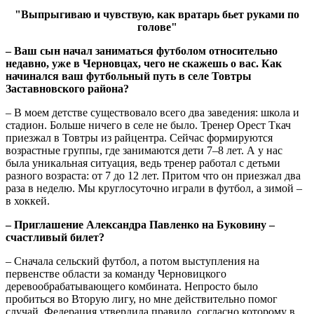
"Выпрыгиваю и чувствую, как вратарь бьет руками по
голове"
– Ваш сын начал заниматься футболом относительно
недавно, уже в Черновцах, чего не скажешь о вас. Как
начинался ваш футбольный путь в селе Товтры
Заставновского района?
– В моем детстве существовало всего два заведения: школа и
стадион. Больше ничего в селе не было. Тренер Орест Ткач
приезжал в Товтры из райцентра. Сейчас формируются
возрастные группы, где занимаются дети 7–8 лет. А у нас
была уникальная ситуация, ведь тренер работал с детьми
разного возраста: от 7 до 12 лет. Притом что он приезжал два
раза в неделю. Мы круглосуточно играли в футбол, а зимой –
в хоккей.
– Приглашение Александра Павленко на Буковину –
счастливый билет?
– Сначала сельский футбол, а потом выступления на
первенстве области за команду Черновицкого
деревообрабатывающего комбината. Непросто было
пробиться во Вторую лигу, но мне действительно помог
случай. Федерация утвердила правило, согласно которому в