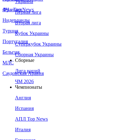
Украина
Франция
ЛЧ - Top News
Первая лига
Нидерланды
Вторая лига
Турция
Кубок Украины
Португалия
Суперкубок Украины
Бельгия
Сборная Украины
Сборные
МЛС
Лига наций
Саудовская Аравия
ЧМ 2026
Чемпионаты
Англия
Испания
АПЛ Top News
Италия