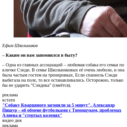
Ефим Школьников
– Каким он вам запомнился в быту?
– Одна из главных ассоциаций – любимая собака его семьи по
кличке Сэнди. В семье Школьниковых её очень любили, и она
была частым гостем на тренировках. Если спаниель Сэнди
выбегала на поле, то все останавливались. Осторожно, только
бы не ударить "Сэндика" (смеётся).
реклама
кстати
"Собаку Кварцяного загоняли за 5 минут". Александр
Пищур – об обмене футболками с Тимощуком, проблемах
Алиева и "стертых коленях"
видео дня
реклама