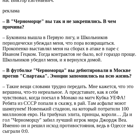
нас Виктор Евгеньевич.
реклама
– В "Черноморце" вы так и не закрепились. В чем
причина?
– Буковина вышла в Первую лигу, и Школьников
периодически убеждал меня, что пора возвращаться.
Прокопенко выставлял меня на сборах в атаке в паре с
Иваном Гецком. Тогда контрактов не было, всё гораздо проще.
Школьников убедил меня, и я вернулся домой.
– В футболке "Черноморца" вы дебютировали в Москве
против "Спартака". Эмоции запомнились на всю жизнь?
– Такие вещи словами трудно передать. Мне кажется, что это
вершина, что-то нереальное. А представьте, как я себя
чувствовал, когда поехал в Монако на матч Кубка УЕФА!
Ребята из СССР попали в сказку, в рай. Там асфальт моют
шампунем! Новенький стадион, на который потратили 100
миллионов евро. На трибунах элита, принцы, короли… Да и
гол "Черноморцу" забил лучший игрок мира Джордж Веа.
Именно он и решил исход противостояния, ведь в Одессе мы
сыграли 0:0.