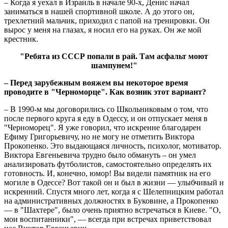
– Когда я уехал в Израиль в начале 90-х, Денис начал
заниматься в нашей спортивной школе. А до этого он,
трехлетний мальчик, приходил с папой на тренировки. Он
вырос у меня на глазах, я носил его на руках. Он же мой
крестник.
"Ребята из СССР попали в рай. Там асфальт моют
шампунем!"
– Перед зарубежным вояжем вы некоторое время
проводите в "Черноморце". Как возник этот вариант?
– В 1990-м мы договорились со Школьниковым о том, что
после первого круга я еду в Одессу, и он отпускает меня в
"Черноморец". Я уже говорил, что искренне благодарен
Ефиму Григорьевичу, но не могу не отметить Виктора
Прокопенко. Это выдающаяся личность, психолог, мотиватор.
Виктора Евгеньевича трудно было обмануть – он умел
анализировать футболистов, самостоятельно определять их
готовность. И, конечно, юмор! Вы видели памятник на его
могиле в Одессе? Вот такой он и был в жизни — улыбчивый и
искренний. Спустя много лет, когда я с Шелепницким работал
на административных должностях в Буковине, а Прокопенко
— в "Шахтере", было очень приятно встречаться в Киеве. "О,
мои воспитанники", — всегда при встречах приветствовал