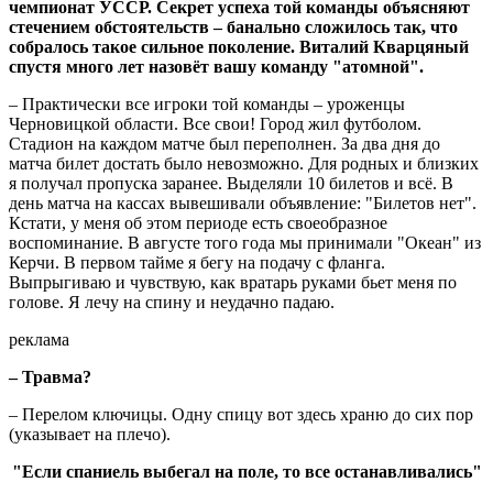
чемпионат УССР. Секрет успеха той команды объясняют
стечением обстоятельств – банально сложилось так, что
собралось такое сильное поколение. Виталий Кварцяный
спустя много лет назовёт вашу команду "атомной".
– Практически все игроки той команды – уроженцы
Черновицкой области. Все свои! Город жил футболом.
Стадион на каждом матче был переполнен. За два дня до
матча билет достать было невозможно. Для родных и близких
я получал пропуска заранее. Выделяли 10 билетов и всё. В
день матча на кассах вывешивали объявление: "Билетов нет".
Кстати, у меня об этом периоде есть своеобразное
воспоминание. В августе того года мы принимали "Океан" из
Керчи. В первом тайме я бегу на подачу с фланга.
Выпрыгиваю и чувствую, как вратарь руками бьет меня по
голове. Я лечу на спину и неудачно падаю.
реклама
– Травма?
– Перелом ключицы. Одну спицу вот здесь храню до сих пор
(указывает на плечо).
"Если спаниель выбегал на поле, то все останавливались"