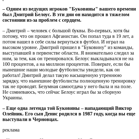
– Одним из ведущих игроков "Буковины" вашего времени
был Дмитрий Белоус. В эти дни он находится в тяжелом
состоянии из-за проблем с сердцем.
– Дмитрий – человек с большой буквы. Во-первых, хотя бы
потому, что он прошел Афганистан. Он попал туда в 19 лет, а
потом нашел в себе силы вернуться в футбол. И играл на
высоком уровне. Дмитрий пришел в "Буковину" из команды,
выступавшей в первенстве области. Я внимательно следил за
ним, за тем, как он тренировался. Белоус выкладывался не на
100 процентов, а на миллион процентов. Поверьте, если бы
нынешние наши молодые футболисты увидели, как он
работал! Дмитрий делал такую насыщенную утреннюю
зарядку, что нынешние футболисты полноценную тренировку
так не проводят. Безумная самоотдача у него была и на поле.
Не сомневаюсь, что сейчас Белоус играл бы за сборную
Украины.
– Еще одна легенда той Буковины – нападающий Виктор
Олейник. Его сын Денис родился в 1987 году, когда вы еще
выступали в Черновцах.
реклама