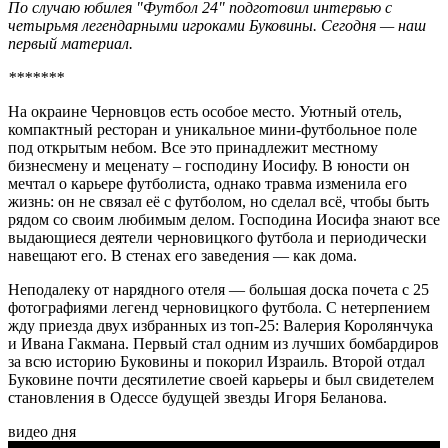
По случаю юбилея "Футбол 24" подготовил интервью с
четырьмя легендарными игроками Буковины. Сегодня — наш
первый материал.
*******
На окраине Черновцов есть особое место. Уютный отель,
компактный ресторан и уникальное мини-футбольное поле
под открытым небом. Все это принадлежит местному
бизнесмену и меценату – господину Иосифу. В юности он
мечтал о карьере футболиста, однако травма изменила его
жизнь: он не связал её с футболом, но сделал всё, чтобы быть
рядом со своим любимым делом. Господина Иосифа знают все
выдающиеся деятели черновицкого футбола и периодически
навещают его. В стенах его заведения — как дома.
Неподалеку от нарядного отеля — большая доска почета с 25
фотографиями легенд черновицкого футбола. С нетерпением
жду приезда двух избранных из топ-25: Валерия Королянчука
и Ивана Гакмана. Первый стал одним из лучших бомбардиров
за всю историю Буковины и покорил Израиль. Второй отдал
Буковине почти десятилетие своей карьеры и был свидетелем
становления в Одессе будущей звезды Игоря Беланова.
видео дня