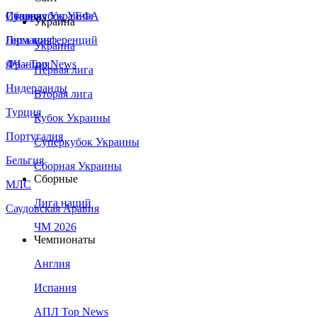
Сборная Украины
Италия
Суперкубок УЕФА
Украина
Германия
Лига конференций
Украина
Франция
ЛЧ - Top News
Первая лига
Нидерланды
Вторая лига
Турция
Кубок Украины
Португалия
Суперкубок Украины
Бельгия
Сборная Украины
Сборные
МЛС
Лига наций
Саудовская Аравия
ЧМ 2026
Чемпионаты
Англия
Испания
АПЛ Top News